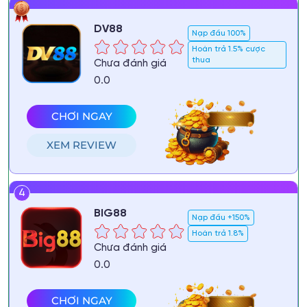
3
DV88
Nạp đầu 100%
Hoàn trả 1.5% cược
thua
Chưa đánh giá
0.0
CHƠI NGAY
XEM REVIEW
4
BIG88
Nạp đầu +150%
Hoàn trả 1.8%
Chưa đánh giá
0.0
CHƠI NGAY