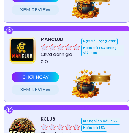
XEM REVIEW
15
MANCLUB
Nạp đầu tặng 288k
Hoàn trả 1.5% không
giới hạn
Chưa đánh giá
0.0
CHƠI NGAY
XEM REVIEW
16
KCLUB
KM nạp lần đầu +88k
Hoàn trả 1.5%