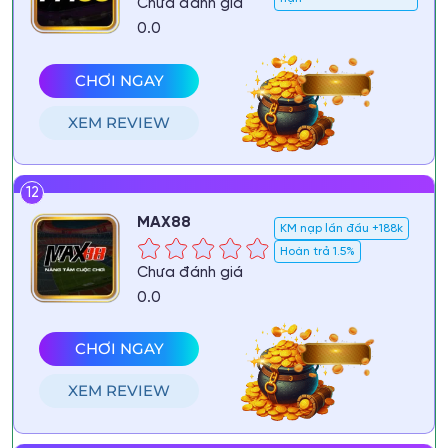
Chưa đánh giá
0.0
CHƠI NGAY
XEM REVIEW
12
MAX88
KM nạp lần đầu +188k
Hoàn trả 1.5%
Chưa đánh giá
0.0
CHƠI NGAY
XEM REVIEW