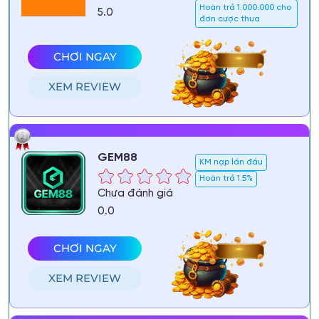
Hoàn trả 1.000.000 cho
5.0
đơn cược thua
CHƠI NGAY
XEM REVIEW
2
GEM88
KM nạp lần đầu
Hoàn trả 1.5%
Chưa đánh giá
0.0
CHƠI NGAY
XEM REVIEW