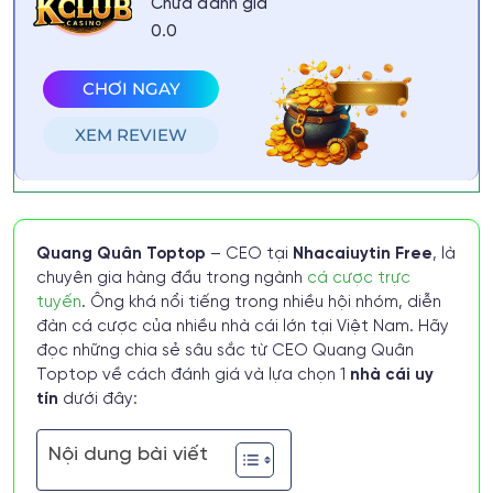
Chưa đánh giá
0.0
CHƠI NGAY
XEM REVIEW
Quang Quân Toptop
– CEO tại
Nhacaiuytin Free
, là
chuyên gia hàng đầu trong ngành
cá cược trực
tuyến
. Ông khá nổi tiếng trong nhiều hội nhóm, diễn
đàn cá cược của nhiều nhà cái lớn tại Việt Nam. Hãy
đọc những chia sẻ sâu sắc từ CEO Quang Quân
Toptop về cách đánh giá và lựa chọn 1
nhà cái uy
tín
dưới đây:
Nội dung bài viết