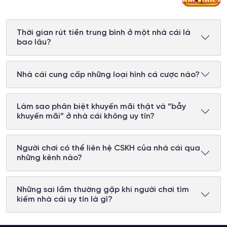
(fairness) từ các tổ chức bên thứ ba – điều này càng
gia tăng độ tin cậy khi người chơi đặt niềm tin.
Thời gian rút tiền trung bình ở một nhà cái là
Nhà cái online uy tín có
bảo mật thông tin
bao lâu?
cá nhân và giao dịch cao
Bảo mật là một yếu tố không thể thiếu trong đánh
Nhà cái cung cấp những loại hình cá cược nào?
giá một nhà cái online uy tín. Nhà cái cần sử dụng
các công nghệ mã hóa tiên tiến (như SSL) để bảo vệ
thông tin cá nhân và dữ liệu giao dịch của người
Làm sao phân biệt khuyến mãi thật và “bẫy
chơi. Ngoài ra,
hệ thống xác thực hai yếu tố
(2FA) và
khuyến mãi” ở nhà cái không uy tín?
quy trình xác minh người dùng rõ ràng giúp ngăn chặn
các hành vi gian lận, truy cập trái phép. Khi người
chơi thấy rằng dữ liệu của họ được bảo vệ nghiêm
Người chơi có thể liên hệ CSKH của nhà cái qua
túc, họ có thể yên tâm hơn khi nạp tiền, đặt cược và
những kênh nào?
rút tiền.
Nạp rút nhanh và nhiều phương thức
Những sai lầm thường gặp khi người chơi tìm
thanh toán
kiếm nhà cái uy tín là gì?
Một nha cai uy tin phải cung cấp đa dạng các
phương thức thanh toán — từ chuyển khoản ngân