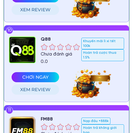
XEM REVIEW
10
Q88
Khuyến mãi lì xì tết
100k
Hoàn trả cược thua
Chưa đánh giá
1.5%
0.0
CHƠI NGAY
XEM REVIEW
11
FM88
Nạp đầu +888k
Hoàn trả không giới
hạn