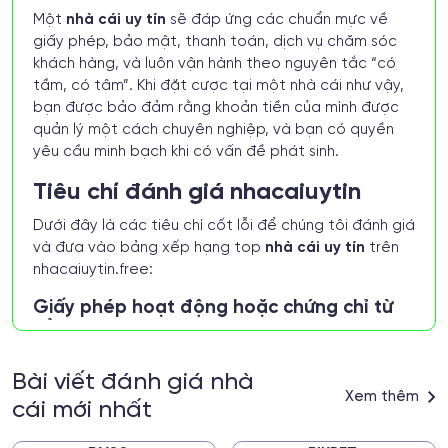
Một
nhà cái uy tín
sẽ đáp ứng các chuẩn mực về
giấy phép, bảo mật, thanh toán, dịch vụ chăm sóc
khách hàng, và luôn vận hành theo nguyên tắc “có
tầm, có tâm”. Khi đặt cược tại một nhà cái như vậy,
bạn được bảo đảm rằng khoản tiền của mình được
quản lý một cách chuyên nghiệp, và bạn có quyền
yêu cầu minh bạch khi có vấn đề phát sinh.
Tiêu chí đánh giá nhacaiuytin
Dưới đây là các tiêu chí cốt lỗi để chúng tôi đánh giá
và đưa vào bảng xếp hạng top
nhà cái uy tín
trên
nhacaiuytin.free:
Giấy phép hoạt động hoặc chứng chỉ từ
tổ chức quản lý uy tín
Một trong những tiêu chí then chốt để xác định
Bài viết đánh giá nhà
nhacaiuytin
là giấy phép hoạt động. Nhà cái thực sự
Xem thêm
đáng tin cậy phải được cấp phép bởi cơ quan quản
cái mới nhất
lý cờ bạc uy tín như: