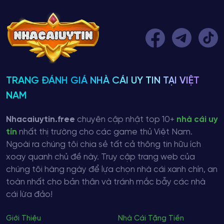
hàng, ví điện tử đến thẻ tín dụng hoặc thẻ trả trước.
Thời gian xử lý giao dịch, đặc biệt là rút tiền, phải
nhanh chóng và minh bạch. Người chơi cần thấy rõ
các điều khoản về rút tiền, phí (nếu có) và giới hạn.
Nếu nhà cái kéo dài thời gian rút tiền hoặc quy định
phức tạp, đó là dấu hiệu nguy hiểm. Ngược lại, một
nhà cái uy tín
sẽ đảm bảo người chơi nhận được tiền
TRANG ĐÁNH GIÁ NHÀ CÁI UY TIN TẠI VIỆT
thắng mà không gặp trục trặc hoặc chi phí “ẩn”.
NAM
Giao diện dễ nhìn và đa dạng trò chơi
Trải nghiệm người dùng (UX) rất quan trọng trong cá
Nhacaiuytin.free
chuyên cập nhật top 10+
nhà cái uy
cược trực tuyến. Nhacaiuytin nên có giao diện
tín
nhất thị trường cho các game thủ Việt Nam.
website thân thiện, dễ điều hướng cả trên máy tính
Ngoài ra chúng tôi chia sẻ tất cả thông tin hữu ích
và thiết bị di động. Ngoài ra, việc cung cấp đa dạng
xoay quanh chủ đề này. Truy cập trang web của
trò chơi — ví dụ cá cược thể thao, casino trực tuyến,
chúng tôi hàng ngày để lựa chọn nhà cái xanh chín, an
slot, xổ số, eSports — sẽ giúp người chơi có nhiều lựa
toàn nhất cho bản thân và tránh mắc bẫy các nhà
chọn, phù hợp với nhiều phong cách cá cược khác
cái lừa đảo!
nhau. Giao diện sạch sẽ, tốc độ tải trang nhanh và
khả năng chuyển đổi giữa các loại cược một cách
mượt mà là điểm cộng lớn.
Giới Thiệu
Nhà Cái Tặng Tiền