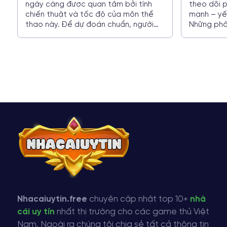
ngày càng được quan tâm bởi tính
theo dõi 
chiến thuật và tốc độ của môn thể
mạnh – yếu
thao này. Để dự đoán chuẩn, người
Những phâ
chơi cần xem xét đội hình, phong độ
cái uy tín
và đối đầu. Nội dung nhacaiuytin.free
hơn. Bài v
dưới đây được xây dựng dựa trên
giải thích
góc nhìn chuyên […]
đắn để […]
Nhacaiuytin.free
chuyên cập nhật top 10+
nhà
cái uy tín
nhất thị trường cho các game thủ Việt
Nam. Ngoài ra chúng tôi chia sẻ tất cả thông tin