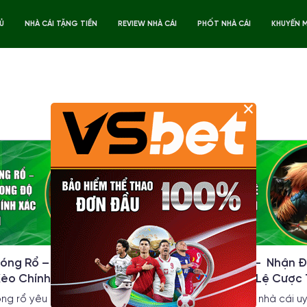
Ủ
NHÀ CÁI TẶNG TIỀN
REVIEW NHÀ CÁI
PHỐT NHÀ CÁI
KHUYẾN M
×
Bóng Rổ – Dữ Liệu Phong
Soi Kèo Đá Gà – Nhận Đ
èo Chính Xác Hơn
Chiến Kê Và Tỷ Lệ Cược
ng rổ yêu cầu người chơi
Soi kèo đá gà tại nhà cái uy 