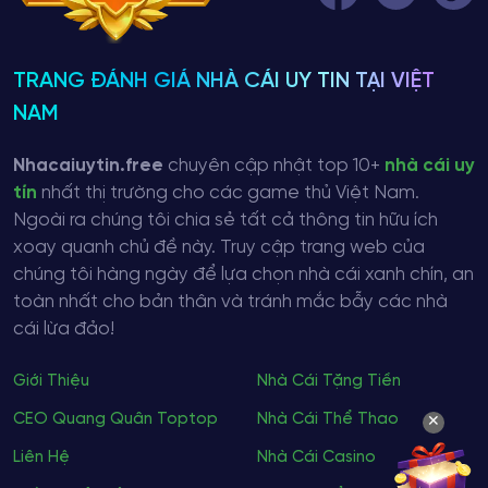
TRANG ĐÁNH GIÁ NHÀ CÁI UY TIN TẠI VIỆT
NAM
Nhacaiuytin.free
chuyên cập nhật top 10+
nhà cái uy
tín
nhất thị trường cho các game thủ Việt Nam.
Ngoài ra chúng tôi chia sẻ tất cả thông tin hữu ích
xoay quanh chủ đề này. Truy cập trang web của
chúng tôi hàng ngày để lựa chọn nhà cái xanh chín, an
toàn nhất cho bản thân và tránh mắc bẫy các nhà
cái lừa đảo!
Giới Thiệu
Nhà Cái Tặng Tiền
CEO Quang Quân Toptop
Nhà Cái Thể Thao
✕
Liên Hệ
Nhà Cái Casino