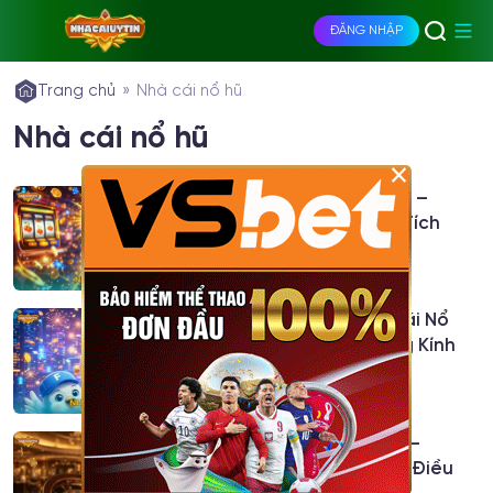
ĐĂNG NHẬP
Trang chủ
»
Nhà cái nổ hũ
Nhà cái nổ hũ
×
Nhà Cái Nổ Hũ W88 –
Nhacaiuytin Phân Tích
Ưu Điểm Vượt Trội
Trải Nghiệm Nhà Cái Nổ
Hũ Fun88 Qua Lăng Kính
Nhacaiuytin
Nhà Cái Nổ Hũ BK8 –
Nhacaiuytin Bật Mí Điều