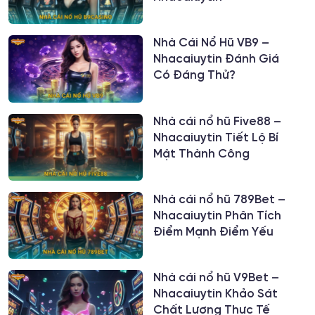
Nhà Cái Nổ Hũ VB9 –
Nhacaiuytin Đánh Giá
Có Đáng Thử?
Nhà cái nổ hũ Five88 –
Nhacaiuytin Tiết Lộ Bí
Mật Thành Công
Nhà cái nổ hũ 789Bet –
Nhacaiuytin Phân Tích
Điểm Mạnh Điểm Yếu
Nhà cái nổ hũ V9Bet –
Nhacaiuytin Khảo Sát
Chất Lượng Thực Tế