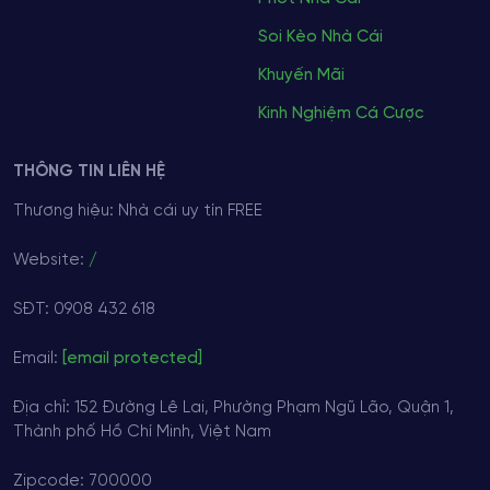
Soi Kèo Nhà Cái
Khuyến Mãi
Kinh Nghiệm Cá Cược
THÔNG TIN LIÊN HỆ
Thương hiệu: Nhà cái uy tín FREE
Website:
/
SĐT:
0908 432 618
Email:
[email protected]
Địa chỉ:
152 Đường Lê Lai, Phường Phạm Ngũ Lão, Quận 1,
Thành phố Hồ Chí Minh, Việt Nam
Zipcode: 700000