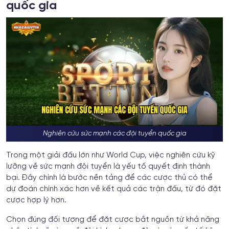
quốc gia
Nghiên cứu sức mạnh các đội tuyển quốc gia
Trong một giải đấu lớn như World Cup, việc nghiên cứu kỹ
lưỡng về sức mạnh đội tuyển là yếu tố quyết định thành
bại. Đây chính là bước nền tảng để các cược thủ có thể
dự đoán chính xác hơn về kết quả các trận đấu, từ đó đặt
cược hợp lý hơn.
Chọn đúng đối tượng để đặt cược bắt nguồn từ khả năng