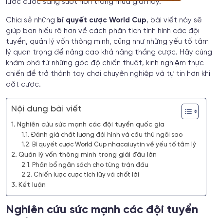
lược cược sáng suốt hơn trong mùa giải này.
Chia sẻ những
bí quyết cược World Cup
, bài viết này sẽ
giúp bạn hiểu rõ hơn về cách phân tích tình hình các đội
tuyển, quản lý vốn thông minh, cũng như những yếu tố tâm
lý quan trọng để nâng cao khả năng thắng cược. Hãy cùng
khám phá từ những góc độ chiến thuật, kinh nghiệm thực
chiến để trở thành tay chơi chuyên nghiệp và tự tin hơn khi
đặt cược.
Nội dung bài viết
Nghiên cứu sức mạnh các đội tuyển quốc gia
Đánh giá chất lượng đội hình và cầu thủ ngôi sao
Bí quyết cược World Cup nhacaiuytin về yếu tố tâm lý
Quản lý vốn thông minh trong giải đấu lớn
Phân bổ ngân sách cho từng trận đấu
Chiến lược cược tích lũy và chốt lời
Kết luận
Nghiên cứu sức mạnh các đội tuyển