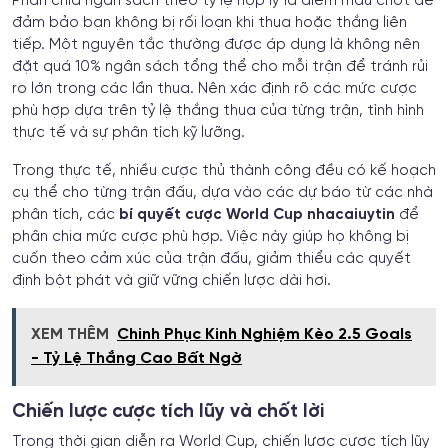
Phân chia ngân sách theo tỷ lệ hợp lý là điểm mấu chốt để
đảm bảo bạn không bị rối loạn khi thua hoặc thắng liên
tiếp. Một nguyên tắc thường được áp dụng là không nên
đặt quá 10% ngân sách tổng thể cho mỗi trận để tránh rủi
ro lớn trong các lần thua. Nên xác định rõ các mức cược
phù hợp dựa trên tỷ lệ thắng thua của từng trận, tình hình
thực tế và sự phân tích kỹ lưỡng.
Trong thực tế, nhiều cược thủ thành công đều có kế hoạch
cụ thể cho từng trận đấu, dựa vào các dự báo từ các nhà
phân tích, các
bí quyết cược World Cup nhacaiuytin
để
phân chia mức cược phù hợp. Việc này giúp họ không bị
cuốn theo cảm xúc của trận đấu, giảm thiểu các quyết
định bột phát và giữ vững chiến lược dài hơi.
XEM THÊM
Chinh Phục Kinh Nghiệm Kèo 2.5 Goals
- Tỷ Lệ Thắng Cao Bất Ngờ
Chiến lược cược tích lũy và chốt lời
Trong thời gian diễn ra World Cup, chiến lược cược tích lũy