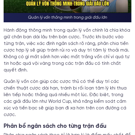
Quản lý vốn thông minh trong giải đấu lớn
Hành động thông minh trong quản lý vốn chính là chìa khóa
giữ chân bạn dài lâu trên bàn cược. Trước khi bước vào
từng trận, việc xác định ngân sách rõ ràng, phân chia tiền
cược hợp lý sẽ giúp tránh rủi ro và duy trì tâm lý thoải mái.
Không có gì mất sảnh hơn việc mất trắng vốn chỉ vì quá tự
tin hoặc quá vội vàng trong các trận đấu có tính chất
quyết định.
Quản lý vốn còn giúp các cược thủ có thể duy trì các
chiến thuật cược dài hạn, tránh bị rối loạn tâm lý khi thua
liên tiếp hoặc thắng quá nhiều một lúc. Đặc biệt, trong
các giải đấu lớn như World Cup, khả năng kiểm soát cảm
xúc và tiền bạc sẽ giúp bạn đi xa hơn trên con đường cá
cược.
Phân bổ ngân sách cho từng trận đấu