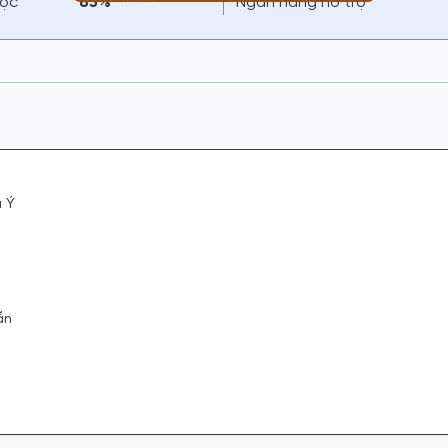
ược
85%
Ngân hàng hỗ trợ
ú Ý
ẫn