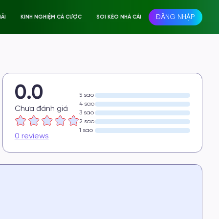
ĐĂNG NHẬP
ÃI
KINH NGHIỆM CÁ CƯỢC
SOI KÈO NHÀ CÁI
0.0
5 sao
4 sao
Chưa đánh giá
3 sao
2 sao
1 sao
0 reviews