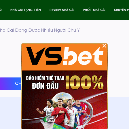
Ủ
NHÀ CÁI TẶNG TIỀN
REVIEW NHÀ CÁI
PHỐT NHÀ CÁI
KHUYẾN M
Nhà Cái Đang Được Nhiều Người Chú Ý
×
CHƠI NGAY
1.6%
Kênh support