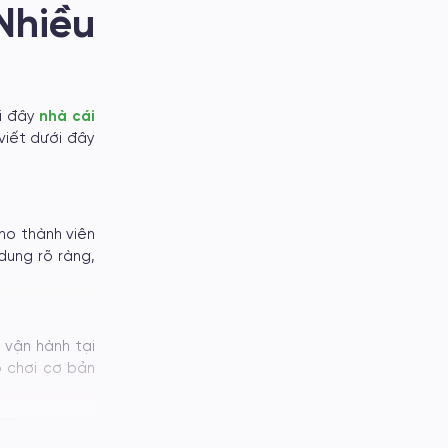
Nhiều
ại đây
nhà cái
viết dưới đây
ho thành viên
dung rõ ràng,
 vận hành tại
ò chơi cơ bản