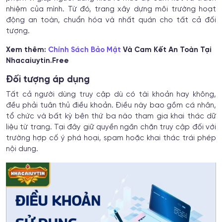
nhiệm của mình. Từ đó, trang xây dựng môi trường hoạt
động an toàn, chuẩn hóa và nhất quán cho tất cả đối
tượng.
Xem thêm:
Chính Sách Bảo Mật
Và Cam Kết An Toàn Tại
Nhacaiuytin.Free
Đối tượng áp dụng
Tất cả người dùng truy cập dù có tài khoản hay không,
đều phải tuân thủ điều khoản. Điều này bao gồm cá nhân,
tổ chức và bất kỳ bên thứ ba nào tham gia khai thác dữ
liệu từ trang. Tại đây giữ quyền ngăn chặn truy cập đối với
trường hợp cố ý phá hoại, spam hoặc khai thác trái phép
nội dung.