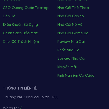
CEO Quang Quân Toptop
Nhà Cái Thể Thao
Liên Hệ
Nhà Cái Casino
Điều Khoản Sử Dụng
Nhà Cái Nổ Hũ
Chính Sách Bảo Mật
Nhà Cái Game Bài
Chơi Có Trách Nhiệm
Review Nhà Cái
Phốt Nhà Cái
Soi Kèo Nhà Cái
Khuyến Mãi
Kinh Nghiệm Cá Cược
THÔNG TIN LIÊN HỆ
Thương hiệu: Nhà cái uy tín FREE
Website:
/