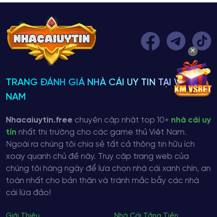
✕
TRANG ĐÁNH GIÁ NHÀ CÁI UY TIN TẠI VIỆT
NAM
Nhacaiuytin.free
chuyên cập nhật top 10+
nhà cái uy
tín
nhất thị trường cho các game thủ Việt Nam.
Ngoài ra chúng tôi chia sẻ tất cả thông tin hữu ích
xoay quanh chủ đề này. Truy cập trang web của
chúng tôi hàng ngày để lựa chọn nhà cái xanh chín, an
toàn nhất cho bản thân và tránh mắc bẫy các nhà
cái lừa đảo!
Giới Thiệu
Nhà Cái Tặng Tiền