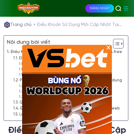
ĐĂNG NHẬP
Trang chủ
»
Điều Khoản Sử Dụng Mới Cập Nhật Tại
Nhacaiuytin.free
Nội dung bài viết
×
Điều Khoản Sử Dụng Mới Cập Nhật Tại Nhacaiuytin.free
Điều khoản điều kiện tại Nhacaiuytin.free
Truy cập, sử dụng thông tin
Trách nhiệm của người dùng
Điều khoản sử dụng thay đổi nội dung web
Phạm vi Nhacaiuytin.free áp dụng điều khoản sử dụng
Đối tượng áp dụng
Phạm vi được bảo hộ
Giới hạn phạm vi trách nhiệm
Quy định về sở hữu trí tuệ tại Nhacaiuytin.free
Điều khoản sử dụng các quy định tranh chấp tại web
Lời kết
Điều Khoản Sử Dụng Mới Cập