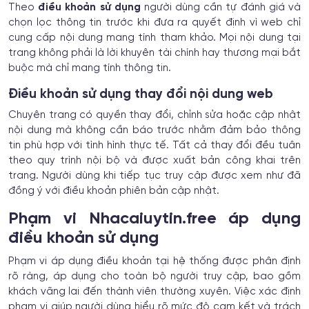
Theo
điều khoản sử dụng
người dùng cần tự đánh giá và
chọn lọc thông tin trước khi đưa ra quyết định vì web chỉ
cung cấp nội dung mang tính tham khảo. Mọi nội dung tại
trang không phải là lời khuyên tài chính hay thương mại bắt
buộc mà chỉ mang tính thông tin.
Điều khoản sử dụng thay đổi nội dung web
Chuyên trang có quyền thay đổi, chỉnh sửa hoặc cập nhật
nội dung mà không cần báo trước nhằm đảm bảo thông
tin phù hợp với tình hình thực tế. Tất cả thay đổi đều tuân
theo quy trình nội bộ và được xuất bản công khai trên
trang. Người dùng khi tiếp tục truy cập được xem như đã
đồng ý với điều khoản phiên bản cập nhật.
Phạm vi Nhacaiuytin.free áp dụng
điều khoản sử dụng
Phạm vi áp dụng điều khoản tại hệ thống được phân định
rõ ràng, áp dụng cho toàn bộ người truy cập, bao gồm
khách vãng lai đến thành viên thường xuyên. Việc xác định
phạm vi giúp người dùng hiểu rõ mức độ cam kết và trách