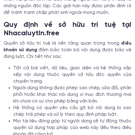
những nguồn độc lập. Các giới hạn này được phân định rõ
để tránh tranh chấp phát sinh ngoài mong muốn.
Quy định về sở hữu trí tuệ tại
Nhacaiuytin.free
Quyền sở hữu trí tuệ là nền tảng quan trọng trong
điều
khoản sử dụng
đảm bảo toàn bộ nội dung được bảo vệ
đúng luật. Chi tiết như sau:
Tất cả bài viết, dữ liệu, giao diện và hệ thống sắp
xếp nội dung thuộc quyền sở hữu độc quyền của
chuyên trang.
Người dùng không được phép sao chép, sửa đổi, phân
phối hoặc khai thác nội dung vì mục đích thương mại
khi chưa có sự cho phép bằng văn bản.
Hệ thống có quyền yêu cầu gỡ bỏ nội dung bị sao
chép trái phép và xử lý theo quy định pháp luật.
Mọi tài liệu đóng góp từ người dùng sẽ tự động thuộc
quyền sử dụng hợp pháp của web này đều theo điều
khoản đã công bố.