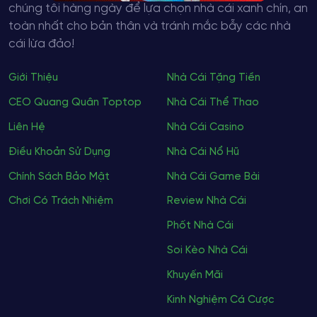
chúng tôi hàng ngày để lựa chọn nhà cái xanh chín, an
toàn nhất cho bản thân và tránh mắc bẫy các nhà
cái lừa đảo!
Giới Thiệu
Nhà Cái Tặng Tiền
CEO Quang Quân Toptop
Nhà Cái Thể Thao
Liên Hệ
Nhà Cái Casino
Điều Khoản Sử Dụng
Nhà Cái Nổ Hũ
Chính Sách Bảo Mật
Nhà Cái Game Bài
Chơi Có Trách Nhiệm
Review Nhà Cái
Phốt Nhà Cái
Soi Kèo Nhà Cái
Khuyến Mãi
Kinh Nghiệm Cá Cược