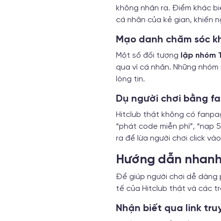
không nhận ra. Điểm khác bi
cá nhân của kẻ gian, khiến n
Mạo danh chăm sóc kh
Một số đối tượng
lập nhóm 
qua ví cá nhân. Những nhóm 
lòng tin.
Dụ người chơi bằng f
Hitclub thật không có fanpa
“phát code miễn phí”, “nạp 
ra để lừa người chơi click v
Hướng dẫn nhanh c
Để giúp người chơi dễ dàng p
tế của Hitclub thật và các 
Nhận biết qua link tru