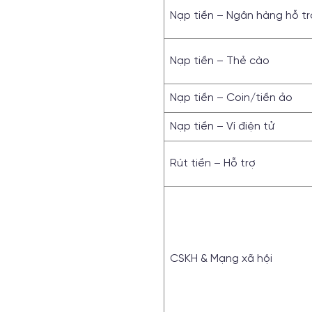
Nạp tiền – Ngân hàng hỗ tr
Nạp tiền – Thẻ cào
Nạp tiền – Coin/tiền ảo
Nạp tiền – Ví điện tử
Rút tiền – Hỗ trợ
CSKH & Mạng xã hội