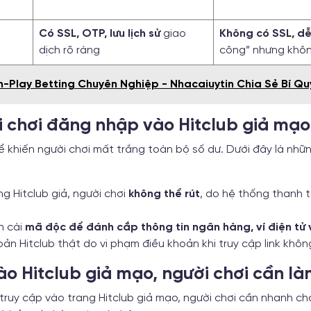
Có SSL, OTP, lưu lịch sử
giao
Không có SSL, dễ
dịch rõ ràng
công” nhưng khô
n-Play Betting Chuyên Nghiệp - Nhacaiuytin Chia Sẻ Bí Qu
i chơi đăng nhập vào Hitclub giả mạo
 khiến người chơi mất trắng toàn bộ số dư. Dưới đây là nhữn
ng Hitclub giả, người chơi
không thể rút
, do hệ thống thanh 
n cài
mã độc để đánh cắp thông tin ngân hàng, ví điện tử 
oản Hitclub thật do vi phạm điều khoản khi truy cập link khôn
o Hitclub giả mạo, người chơi cần là
truy cập vào trang Hitclub giả mạo, người chơi cần nhanh c