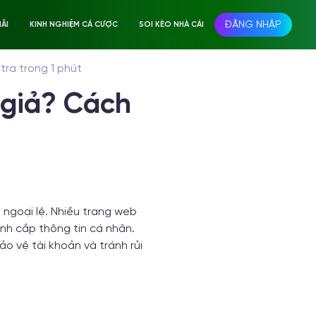
ĐĂNG NHẬP
ÃI
KINH NGHIỆM CÁ CƯỢC
SOI KÈO NHÀ CÁI
tra trong 1 phút
 giả? Cách
ngoại lệ. Nhiều trang web
ánh cắp thông tin cá nhân.
o vệ tài khoản và tránh rủi