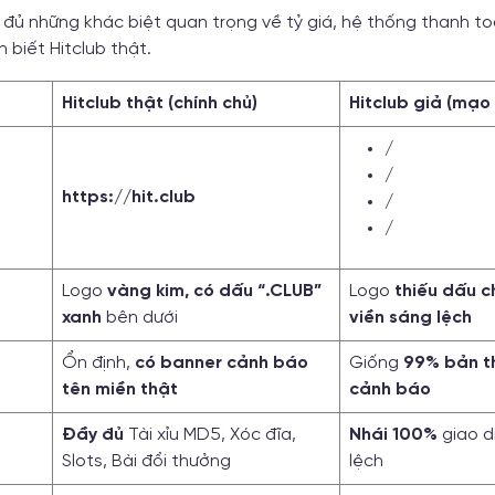
ủ những khác biệt quan trọng về tỷ giá, hệ thống thanh toá
 biết Hitclub thật.
Hitclub thật (chính chủ)
Hitclub giả (mạo
/
/
https://hit.club
/
/
Logo
vàng kim, có dấu “.CLUB”
Logo
thiếu dấu 
xanh
bên dưới
viền sáng lệch
Ổn định,
có banner cảnh báo
Giống
99% bản t
tên miền thật
cảnh báo
Đầy đủ
Tài xỉu MD5, Xóc đĩa,
Nhái 100%
giao di
Slots, Bài đổi thưởng
lệch