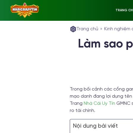
TRANG CH
Trang chủ
»
Kinh nghiệm 
Làm sao p
Trong bối cảnh các cổng gam
mạo danh đang lợi dụng tên t
Trang
Nhà Cái Uy Tín
GMNC sẽ 
ro tài chính.
Nội dung bài viết