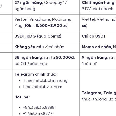
27 ngân hàng
, Codepay 17
Chỉ 5 ngân hàng
ợ
ngân hàng
BIDV, Vietinbank
Viettel, Vinaphone, Mobifone,
Viettel, Vietnamob
Zing (
10k = 8.600–8.900 xu
)
xu
)
USDT, KDG (qua Coin12)
Chỉ có USDT
Không yêu cầu
ví cá nhân
Momo cá nhân
, 
38 ngân hàng
, rút từ
50.000đ
,
9 ngân hàng
, rút
có OTP xác thực
“bảo trì”
Telegram chính thức:
t.me/hitclubchinhhang
t.me/hitclubvietnam
Telegram, Zalo 
Hotline:
thực, thường lừa 
+84.338.35.8888
+1.646.357.8777