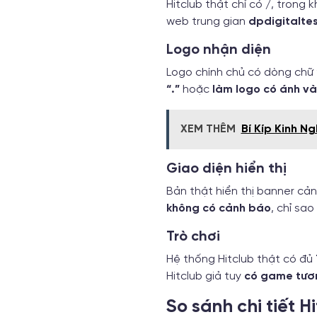
Hitclub thật chỉ có
/
, trong 
web trung gian
dpdigitaltes
Logo nhận diện
Logo chính chủ có dòng chữ
“.”
hoặc
làm logo có ánh và
XEM THÊM
Bí Kíp Kinh N
Giao diện hiển thị
Bản thật hiển thị banner cả
không có cảnh báo
, chỉ sa
Trò chơi
Hệ thống Hitclub thật có đủ
Hitclub giả tuy
có game tươn
So sánh chi tiết H