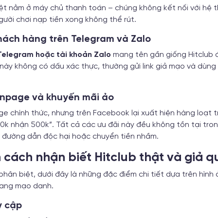
ệt nằm ở máy chủ thanh toán – chúng không kết nối với hệ t
gười chơi nạp tiền xong không thể rút.
ách hàng trên Telegram và Zalo
Telegram hoặc tài khoản Zalo
mang tên gần giống Hitclub đ
này không có dấu xác thực, thường gửi link giả mạo và dùng 
anpage và khuyến mãi ảo
ge chính thức, nhưng trên Facebook lại xuất hiện hàng loạt
50k nhận 500k”. Tất cả các ưu đãi này đều không tồn tại tro
ào đường dẫn độc hại hoặc chuyển tiền nhầm.
ách nhận biết Hitclub thật và giả q
hân biệt, dưới đây là những đặc điểm chi tiết dựa trên hình 
trang mạo danh.
y cập