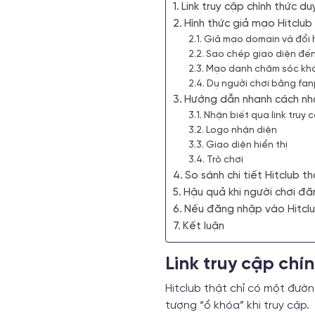
Link truy cập chính thức du
Hình thức giả mạo Hitclub
Giả mạo domain và đổi 
Sao chép giao diện đế
Mạo danh chăm sóc khá
Dụ người chơi bằng fa
Hướng dẫn nhanh cách nhận
Nhận biết qua link truy 
Logo nhận diện
Giao diện hiển thị
Trò chơi
So sánh chi tiết Hitclub th
Hậu quả khi người chơi đ
Nếu đăng nhập vào Hitclub
Kết luận
Link truy cập chí
Hitclub thật chỉ có một đườ
tượng “ổ khóa” khi truy cập.