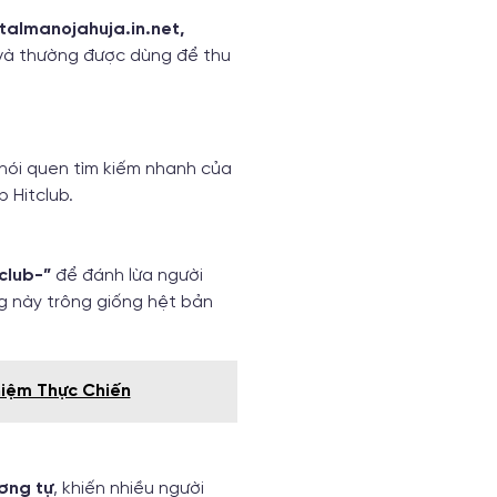
italmanojahuja.in.net,
và thường được dùng để thu
thói quen tìm kiếm nhanh của
 Hitclub.
“club-”
để đánh lừa người
g này trông giống hệt bản
hiệm Thực Chiến
ơng tự
, khiến nhiều người