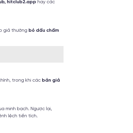
lub, hitclub2.app
hay các
ub giả thường
bỏ dấu chấm
hính, trong khi các
bản giả
hua minh bạch. Ngược lại,
nh lệch tiền tích.