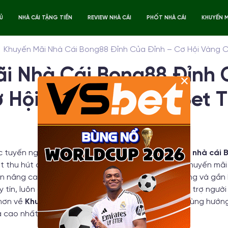
Ủ
NHÀ CÁI TẶNG TIỀN
REVIEW NHÀ CÁI
PHỐT NHÀ CÁI
KHUYẾN M
»
Khuyến Mãi Nhà Cái Bong88 Đỉnh Của Đỉnh – Cơ Hội Vàng C
i Nhà Cái Bong88 Đỉnh 
×
 Hội Vàng Cho Mọi Bet 
Thursday, 23/04/2026
c tuyến ngày càng phát triển hiện nay,
Khuyến mãi nhà cái 
t thu hút đông đảo người chơi. Các chương trình khuyến mãi
 nâng cao trải nghiệm cá cược, mang lại sự hài lòng và gắn b
tín, luôn cập nhật các ưu đãi hấp dẫn nhất để hỗ trợ người ch
 hơn về
Khuyến mãi nhà cái Bong88 nhacaiuytin
, cùng hướn
ả cao nhất.