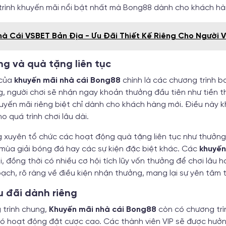
rình khuyến mãi nổi bật nhất mà Bong88 dành cho khách hà
à Cái VSBET Bản Địa - Ưu Đãi Thiết Kế Riêng Cho Người V
g và quà tặng liên tục
 của
khuyến mãi nhà cái Bong88
chính là các chương trình 
ng, người chơi sẽ nhận ngay khoản thưởng đầu tiên như tiền 
ến mãi riêng biệt chỉ dành cho khách hàng mới. Điều này kh
 quá trình chơi lâu dài.
 xuyên tổ chức các hoạt động quà tặng liên tục như thưởng 
mùa giải bóng đá hay các sự kiện đặc biệt khác. Các
khuyến
i, đồng thời có nhiều cơ hội tích lũy vốn thưởng để chơi lâu h
ch, rõ ràng về điều kiện nhận thưởng, mang lại sự yên tâm t
u đãi dành riêng
 trình chung,
Khuyến mãi nhà cái Bong88
còn có chương trì
ó hoạt động đặt cược cao. Các thành viên VIP sẽ được hưởn