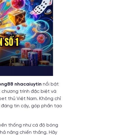
ong88 nhacaiuytin
nổi bật
c chương trình đặc biệt và
et thủ Việt Nam. Không chỉ
 đáng tin cậy, góp phần tạo
uyền thống như cá độ bóng
hả năng chiến thắng. Hãy