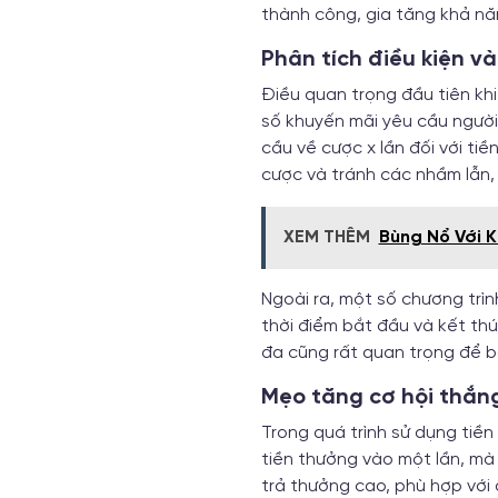
thành công, gia tăng khả nă
Phân tích điều kiện và
Điều quan trọng đầu tiên khi
số khuyến mãi yêu cầu người 
cầu về cược x lần đối với ti
cược và tránh các nhầm lẫn,
XEM THÊM
Bùng Nổ Với 
Ngoài ra, một số chương trìn
thời điểm bắt đầu và kết thú
đa cũng rất quan trọng để b
Mẹo tăng cơ hội thắng
Trong quá trình sử dụng tiền
tiền thưởng vào một lần, mà c
trả thưởng cao, phù hợp với 