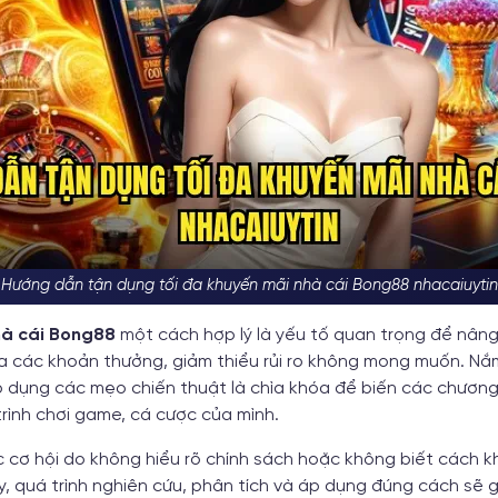
Hướng dẫn tận dụng tối đa khuyến mãi nhà cái Bong88 nhacaiuytin
hà cái Bong88
một cách hợp lý là yếu tố quan trọng để nân
óa các khoản thưởng, giảm thiểu rủi ro không mong muốn. Nắ
p dụng các mẹo chiến thuật là chìa khóa để biến các chương
rình chơi game, cá cược của mình.
c cơ hội do không hiểu rõ chính sách hoặc không biết cách k
y, quá trình nghiên cứu, phân tích và áp dụng đúng cách sẽ 