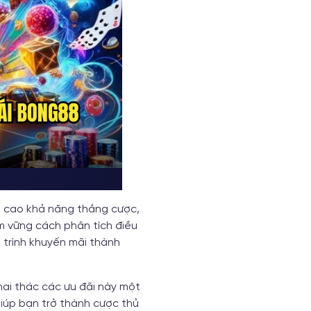
g cao khả năng thắng cược,
m vững cách phân tích điều
 trình khuyến mãi thành
hai thác các ưu đãi này một
giúp bạn trở thành cược thủ