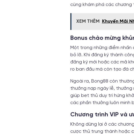
cùng khám phá các chương t
XEM THÊM
Khuyến Mãi Nh
Bonus chào mừng khủn
Một trong những điểm nhấn
bỏ lỡ. Khi đăng ký thành cô
đăng ký mới hoặc các mã khuy
ro ban đầu mà còn tạo đà cho
Ngoài ra, Bong88 còn thường
thưởng nạp ngày lễ, thưởng 
giúp bet thủ duy trì hứng khở
các phần thưởng luôn minh bạ
Chương trình VIP và ư
Không dừng lại ở các chương
cược thủ trung thành hoặc c