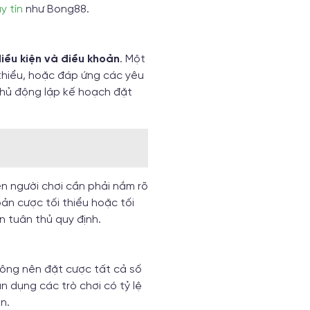
y tín
như Bong88.
iều kiện và điều khoản
. Một
 thiểu, hoặc đáp ứng các yêu
 chủ động lập kế hoạch đặt
ên người chơi cần phải nắm rõ
ản cược tối thiểu hoặc tối
 tuân thủ quy định.
không nên đặt cược tất cả số
n dụng các trò chơi có tỷ lệ
n.