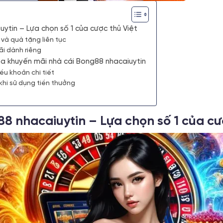
ytin – Lựa chọn số 1 của cược thủ Việt
và quà tặng liên tục
ãi dành riêng
a khuyến mãi nhà cái Bong88 nhacaiuytin
iều khoản chi tiết
khi sử dụng tiền thưởng
 nhacaiuytin – Lựa chọn số 1 của cư