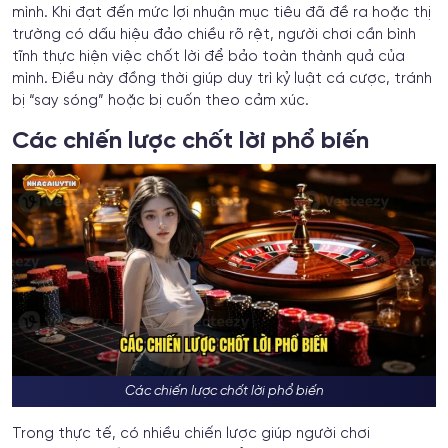
mình. Khi đạt đến mức lợi nhuận mục tiêu đã đề ra hoặc thị
trường có dấu hiệu đảo chiều rõ rệt, người chơi cần bình
tĩnh thực hiện việc chốt lời để bảo toàn thành quả của
mình. Điều này đồng thời giúp duy trì kỷ luật cá cược, tránh
bị “say sóng” hoặc bị cuốn theo cảm xúc.
Các chiến lược chốt lời phổ biến
Các chiến lược chốt lời phổ biến
Trong thực tế, có nhiều chiến lược giúp người chơi