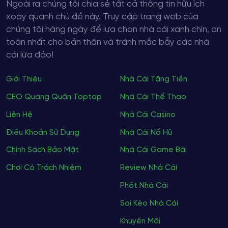
Ngoài ra chúng tôi chia sẻ tất cả thông tin hữu ích
xoay quanh chủ đề này. Truy cập trang web của
chúng tôi hàng ngày để lựa chọn nhà cái xanh chín, an
toàn nhất cho bản thân và tránh mắc bẫy các nhà
cái lừa đảo!
Giới Thiệu
Nhà Cái Tặng Tiền
CEO Quang Quân Toptop
Nhà Cái Thể Thao
Liên Hệ
Nhà Cái Casino
Điều Khoản Sử Dụng
Nhà Cái Nổ Hũ
Chính Sách Bảo Mật
Nhà Cái Game Bài
Chơi Có Trách Nhiệm
Review Nhà Cái
Phốt Nhà Cái
Soi Kèo Nhà Cái
Khuyến Mãi