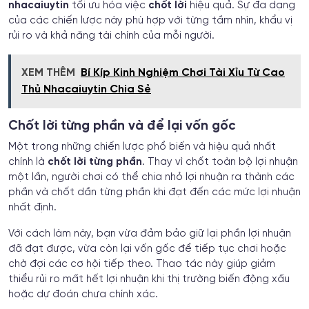
nhacaiuytin
tối ưu hóa việc
chốt lời
hiệu quả. Sự đa dạng
của các chiến lược này phù hợp với từng tầm nhìn, khẩu vị
rủi ro và khả năng tài chính của mỗi người.
XEM THÊM
Bí Kíp Kinh Nghiệm Chơi Tài Xỉu Từ Cao
Thủ Nhacaiuytin Chia Sẻ
Chốt lời từng phần và để lại vốn gốc
Một trong những chiến lược phổ biến và hiệu quả nhất
chính là
chốt lời từng phần
. Thay vì chốt toàn bộ lợi nhuận
một lần, người chơi có thể chia nhỏ lợi nhuận ra thành các
phần và chốt dần từng phần khi đạt đến các mức lợi nhuận
nhất định.
Với cách làm này, bạn vừa đảm bảo giữ lại phần lợi nhuận
đã đạt được, vừa còn lại vốn gốc để tiếp tục chơi hoặc
chờ đợi các cơ hội tiếp theo. Thao tác này giúp giảm
thiểu rủi ro mất hết lợi nhuận khi thị trường biến động xấu
hoặc dự đoán chưa chính xác.