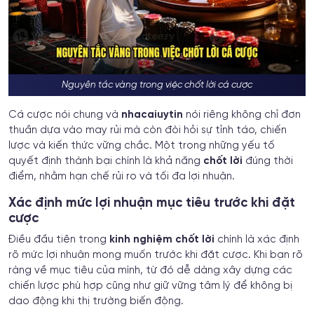
Nguyên tắc vàng trong việc chốt lời cá cược
Cá cược nói chung và
nhacaiuytin
nói riêng không chỉ đơn
thuần dựa vào may rủi mà còn đòi hỏi sự tỉnh táo, chiến
lược và kiến thức vững chắc. Một trong những yếu tố
quyết định thành bại chính là khả năng
chốt lời
đúng thời
điểm, nhằm hạn chế rủi ro và tối đa lợi nhuận.
Xác định mức lợi nhuận mục tiêu trước khi đặt
cược
Điều đầu tiên trong
kinh nghiệm chốt lời
chính là xác định
rõ mức lợi nhuận mong muốn trước khi đặt cược. Khi bạn rõ
ràng về mục tiêu của mình, từ đó dễ dàng xây dựng các
chiến lược phù hợp cũng như giữ vững tâm lý để không bị
dao động khi thị trường biến động.