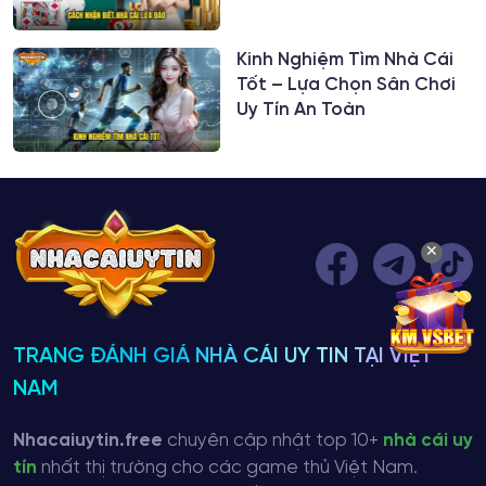
Nhacaiuytin
Kinh Nghiệm Tìm Nhà Cái
Tốt – Lựa Chọn Sân Chơi
Uy Tín An Toàn
✕
TRANG ĐÁNH GIÁ NHÀ CÁI UY TIN TẠI VIỆT
NAM
Nhacaiuytin.free
chuyên cập nhật top 10+
nhà cái uy
tín
nhất thị trường cho các game thủ Việt Nam.