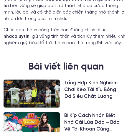
lời
bền vững sẽ giúp bạn trở thành nhà cá cược thông
minh, lâu dài và có thể biến các chiến thắng nhỏ thành lợi
nhuận lớn trong quá trình chơi.
Chúc bạn thành công trên con đường chinh phục
nhacaiuytin
, giữ vững tinh thần và tích lũy thêm nhiều kinh
nghiệm quý báu để trở thành cao thủ trong lĩnh vực này.
Bài viết liên quan
Tổng Hợp Kinh Nghiệm
Chơi Kèo Tài Xỉu Bóng
Đá Siêu Chất Lượng
Bí Kíp Cách Nhận Biết
Nhà Cái Lừa Đảo – Bảo
Vệ Tài Khoản Cùng