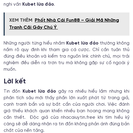
nghi vấn
Kubet lừa đảo
.
XEM THÊM
Phốt Nhà Cái Fun88 – Giải Mã Những
Tranh Cãi Gây Chú Ý
Những người từng hiểu nhầm
Kubet lừa đảo
thường không
nắm rõ quy định khi tham gia cá cược. Chỉ cần tuân thủ
đúng điều khoản và kiểm tra nguồn link chính chủ, mọi trải
nghiệm đều diễn ra trơn tru mà không gặp sự cố ngoài ý
muốn.
Lời kết
Tin đồn
Kubet lừa đảo
gây ra nhiều hiểu lầm nhưng khi
phân tích sâu mới thấy phần lớn xuất phát từ trang giả,
cạnh tranh bẩn và sự bất cẩn của người chơi. Việc đánh
giá thiếu khách quan khiến nhiều bạn hoang mang không
cần thiết. Độc giả của nhacaiuytin.free khi tìm hiểu kỹ
càng sẽ dễ dàng nhận ra tin đồn không phản ánh đúng bản
chất của nền tảng.