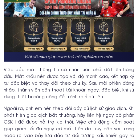
Một số mẹo giúp cược thủ trải nghiệm an toàn
Việc bảo mật thông tin cá nhân luôn phải đặt lên hàng
đầu. Mật khẩu nên được tạo với độ mạnh cao, kết hợp ký
tự đặc biệt và thay đổi theo chu kỳ. Sau mỗi phiên đăng
nhập, thành viên cần thoát tài khoản ngay, đặc biệt khi sử
dụng thiết bị công cộng để tránh rò rỉ dữ liệu.
Ngoài ra, anh em nên theo dõi đầy đủ lịch sử giao dịch. Khi
phát hiện giao dịch bất thường, hãy liên hệ ngay bộ phận
CSKH để được hỗ trợ kịp thời. Việc chủ động kiểm soát
giúp giảm tối đa nguy cơ mất tiền do truy cập sai trang
hoặc rơi vào bẫy lừa đảo từ đối tượng xấu khiến gây ra