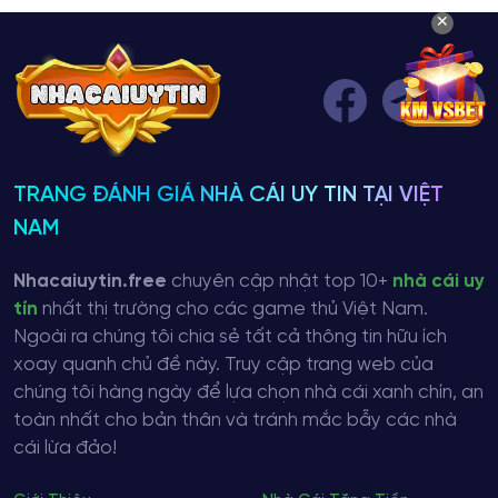
✕
TRANG ĐÁNH GIÁ NHÀ CÁI UY TIN TẠI VIỆT
NAM
Nhacaiuytin.free
chuyên cập nhật top 10+
nhà cái uy
tín
nhất thị trường cho các game thủ Việt Nam.
Ngoài ra chúng tôi chia sẻ tất cả thông tin hữu ích
xoay quanh chủ đề này. Truy cập trang web của
chúng tôi hàng ngày để lựa chọn nhà cái xanh chín, an
toàn nhất cho bản thân và tránh mắc bẫy các nhà
cái lừa đảo!