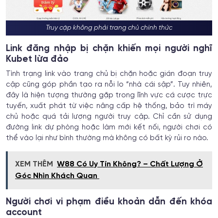
Truy cập không phải trang chủ chính thức
Link đăng nhập bị chặn khiến mọi người nghĩ
Kubet lừa đảo
Tình trạng link vào trang chủ bị chặn hoặc gián đoạn truy
cập cũng góp phần tạo ra nỗi lo “nhà cái sập”. Tuy nhiên,
đây là hiện tượng thường gặp trong lĩnh vực cá cược trực
tuyến, xuất phát từ việc nâng cấp hệ thống, bảo trì máy
chủ hoặc quá tải lượng người truy cập. Chỉ cần sử dụng
đường link dự phòng hoặc làm mới kết nối, người chơi có
thể vào lại như bình thường mà không có bất kỳ rủi ro nào.
XEM THÊM
W88 Có Uy Tín Không? – Chất Lượng Ở
Góc Nhìn Khách Quan
Người chơi vi phạm điều khoản dẫn đến khóa
account