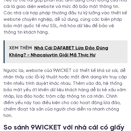
Yếu tố thứ hai góp phần xác định đúng chất lượng của nhà
cái là giao diện website và mức độ bảo mật thông tin.
Các nhà cái hợp pháp thường đầu tư kỹ lưỡng vào thiết kế
website chuyên nghiệp, dễ sử dụng, cùng các biện pháp
bảo mật quốc tế như SSL, mã hóa dữ liệu để bảo vệ
thông tin khách hàng.
XEM THÊM
Nhà Cái DAFABET Lừa Đảo Đúng
Không? - Nhacaiuytin Giải Mã Thực Hư
Ngược lại, website của 9WICKET có thiết kế khá sơ sài, dễ
nhận thấy các lỗi kỹ thuật hoặc mất định dạng khi truy cập
trên nhiều trình duyệt khác nhau. Thêm vào đó, hệ thống
bảo mật yếu ớt khiến dữ liệu khách hàng dễ bị kẻ xấu xâm
nhập, lừa đảo hoặc trộm cắp thông tin cá nhân. Chính
điểm yếu này tạo điều kiện cho các hoạt động lừa đảo,
chiếm đoạt tài sản của người chơi diễn ra nhanh chóng
hơn.
So sánh 9WICKET với nhà cái có giấy