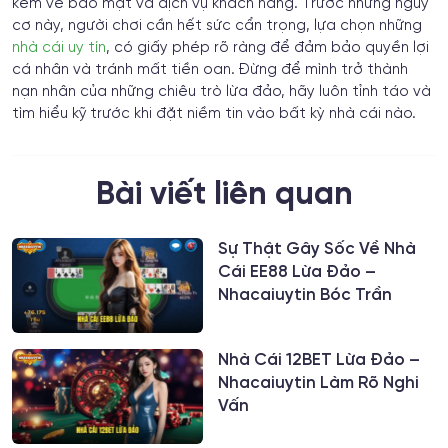
kém về bảo mật và dịch vụ khách hàng. Trước những nguy
cơ này, người chơi cần hết sức cẩn trọng, lựa chọn những
nhà cái uy tín
, có giấy phép rõ ràng để đảm bảo quyền lợi
cá nhân và tránh mất tiền oan. Đừng để mình trở thành
nạn nhân của những chiêu trò lừa đảo, hãy luôn tỉnh táo và
tìm hiểu kỹ trước khi đặt niềm tin vào bất kỳ nhà cái nào.
Bài viết liên quan
Sự Thật Gây Sốc Về Nhà
Cái EE88 Lừa Đảo –
Nhacaiuytin Bóc Trần
Nhà Cái 12BET Lừa Đảo –
Nhacaiuytin Làm Rõ Nghi
Vấn