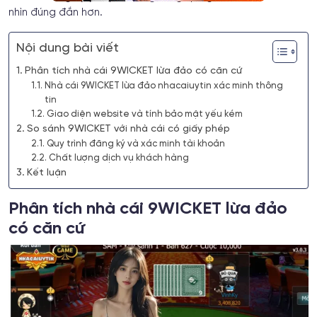
nhìn đúng đắn hơn.
Nội dung bài viết
Phân tích nhà cái 9WICKET lừa đảo có căn cứ
Nhà cái 9WICKET lừa đảo nhacaiuytin xác minh thông
tin
Giao diện website và tính bảo mật yếu kém
So sánh 9WICKET với nhà cái có giấy phép
Quy trình đăng ký và xác minh tài khoản
Chất lượng dịch vụ khách hàng
Kết luận
Phân tích nhà cái 9WICKET lừa đảo
có căn cứ