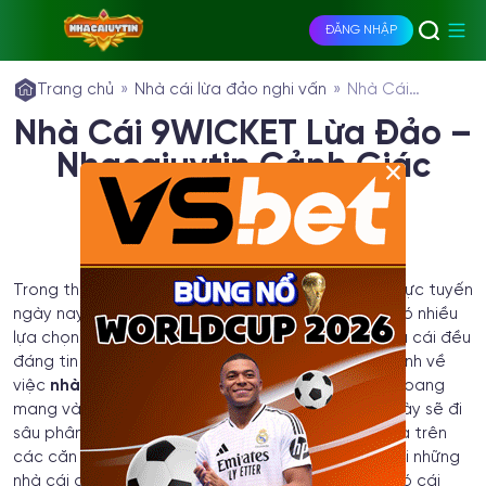
ĐĂNG NHẬP
Trang chủ
»
Nhà cái lừa đảo nghi vấn
»
Nhà Cái
9WICKET Lừa
Nhà Cái 9WICKET Lừa Đảo –
Đảo –
Nhacaiuytin Cảnh Giác
Nhacaiuytin
×
Cảnh Giác
Người Chơi
Người Chơi
Thursday, 23/04/2026
Trong thế giới cá cược bóng đá và các trò chơi trực tuyến
ngày nay, sự đa dạng về nhà cái giúp người chơi có nhiều
lựa chọn hơn. Tuy nhiên, không phải tất cả các nhà cái đều
đáng tin cậy. Gần đây, nhiều người chơi đã phản ánh về
việc
nhà cái 9WICKET lừa đảo nhacaiuytin
, gây hoang
mang và mất niềm tin trong cộng đồng. Bài viết này sẽ đi
sâu phân tích thực trạng của nhà cái 9WICKET, dựa trên
các căn cứ xác minh rõ ràng, đồng thời so sánh với những
nhà cái có giấy phép rõ ràng để giúp người chơi có cái