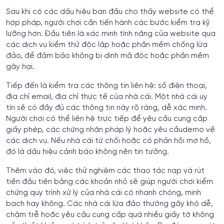
Sau khi có các dấu hiệu ban đầu cho thấy website có thể
hợp pháp, người chơi cần tiến hành các bước kiểm tra kỹ
lưỡng hơn. Đầu tiên là xác minh tính năng của website qua
các dịch vụ kiểm thử độc lập hoặc phần mềm chống lừa
đảo, để đảm bảo không bị dính mã độc hoặc phần mềm
gây hại.
Tiếp đến là kiểm tra các thông tin liên hệ: số điện thoại,
địa chỉ email, địa chỉ thực tế của nhà cái. Một nhà cái uy
tín sẽ có đầy đủ các thông tin này rõ ràng, dễ xác minh.
Người chơi có thể liên hệ trực tiếp để yêu cầu cung cấp
giấy phép, các chứng nhận pháp lý hoặc yêu cầudemo về
các dịch vụ. Nếu nhà cái từ chối hoặc có phản hồi mơ hồ,
đó là dấu hiệu cảnh báo không nên tin tưởng.
Thêm vào đó, việc thử nghiệm các thao tác nạp và rút
tiền đầu tiên bằng các khoản nhỏ sẽ giúp người chơi kiểm
chứng quy trình xử lý của nhà cái có nhanh chóng, minh
bạch hay không. Các nhà cái lừa đảo thường gây khó dễ,
chậm trễ hoặc yêu cầu cung cấp quá nhiều giấy tờ không