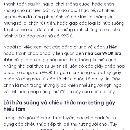
thanh toán sau khi người chơi thắng cược, hoặc chặn
không cho rút tiền bất kỳ lý do nào. Thực tế, rất nhiều
người chơi đã từng phản ánh về các lần họ thắng lớn
nhưng rồi bị chặn rút tiền, hoặc gặp các loại lời hứa suông
từ phía nhà cái, đó chính là những minh chứng rõ nét cho
hành vi lừa đảo của nhà cái 99OK.
Ngoài ra, việc xem xét các bằng chứng về các vụ kiện
hoặc tranh chấp pháp lý liên quan đến
nhà cái 99OK lừa
đảo
cũng là phương pháp xác thực thông tin hiệu quả.
Những nhà cái thực sự uy tín sẽ luôn có các giấy phép hợp
pháp rõ ràng, còn 99OK thì gần như không có bất kỳ giấy
phép rõ ràng nào từ các tổ chức quốc tế có uy tín. Đây
chính là một trong những lý do khiến nhiều người nghi ngờ
về tính hợp pháp cũng như độ tin cậy của nhà cái này.
Lời hứa suông và chiêu thức marketing gây
hiểu lầm
Trong thế giới cá cược trực tuyến, các nhà cái luôn sử
dụng các chiêu thức tiếp thị để thu hút người chơi. Tuy