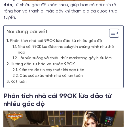
đảo
, từ nhiều góc độ khác nhau, giúp bạn có cái nhìn rõ
ràng hơn và tránh bị mắc bẫy khi tham gia cá cược trực
tuyến.
Nội dung bài viết
Phân tích nhà cái 99OK lừa đảo từ nhiều góc độ
Nhà cái 99OK lừa đảo nhacaiuytin chứng minh như thế
nào
Lời hứa suông và chiêu thức marketing gây hiểu lầm
Hướng dẫn tự bảo vệ trước 99OK
Kiểm tra độ tin cậy trước khi nạp tiền
Các bước xác minh nhà cái an toàn
Kết luận
Phân tích nhà cái 99OK lừa đảo từ
nhiều góc độ