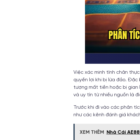
Việc xác minh tính chân thực 
quyền lợi khi bị lừa đảo. Đặc 
tượng mất tiền hoặc bị gian 
và uy tín từ nhiều nguồn là đ
Trước khi đi vào các phân tí
như các kênh đánh giá khác
XEM THÊM
Nhà Cái AE88