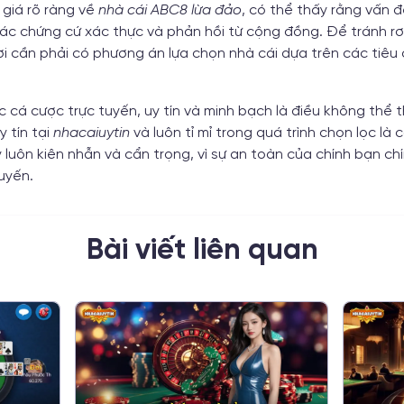
 giá rõ ràng về
nhà cái ABC8 lừa đảo
, có thể thấy rằng vấn đ
c chứng cứ xác thực và phản hồi từ cộng đồng. Để tránh rơ
 cần phải có phương án lựa chọn nhà cái dựa trên các tiêu c
c cá cược trực tuyến, uy tín và minh bạch là điều không thể 
 tín tại
nhacaiuytin
và luôn tỉ mỉ trong quá trình chọn lọc là
y luôn kiên nhẫn và cẩn trọng, vì sự an toàn của chính bạn ch
uyến.
Bài viết liên quan