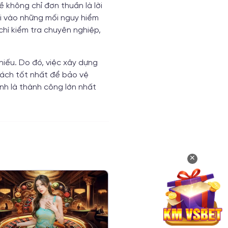
ề không chỉ đơn thuần là lời
i vào những mối nguy hiểm
hí kiểm tra chuyên nghiệp,
thiếu. Do đó, việc xây dựng
 cách tốt nhất để bảo vệ
ính là thành công lớn nhất
✕