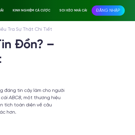
ĐĂNG NHẬP
ÃI
KINH NGHIỆM CÁ CƯỢC
SOI KÈO NHÀ CÁI
ều Tra Sự Thật Chi Tiết
in Đồn? –
t
g đáng tin cậy làm cho người
 cái ABC8
, một thương hiệu
ân tích toàn diện về câu
xác hơn.