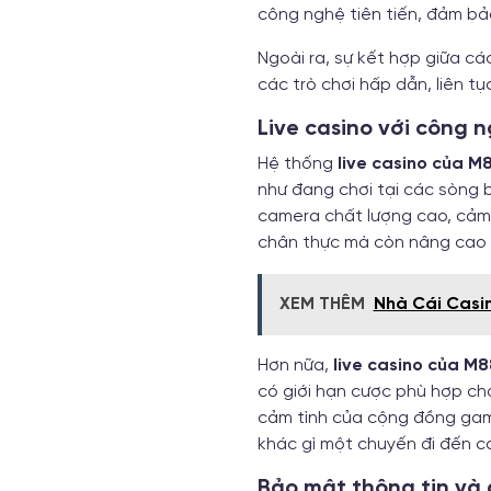
công nghệ tiên tiến, đảm bả
Ngoài ra, sự kết hợp giữa c
các trò chơi hấp dẫn, liên t
Live casino với công 
Hệ thống
live casino của M
như đang chơi tại các sòng b
camera chất lượng cao, cảm 
chân thực mà còn nâng cao tí
XEM THÊM
Nhà Cái Casin
Hơn nữa,
live casino của M8
có giới hạn cược phù hợp ch
cảm tình của cộng đồng game
khác gì một chuyến đi đến c
Bảo mật thông tin và 