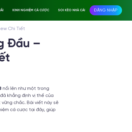
ĐĂNG NHẬP
ÃI
KINH NGHIỆM CÁ CƯỢC
SOI KÈO NHÀ CÁI
ew Chi Tiết
g Đầu –
ết
8
nổi lên như một trong
 đã khẳng định vị thế của
vững chắc. Bài viết này sẽ
iệm cá cược tại đây, giúp