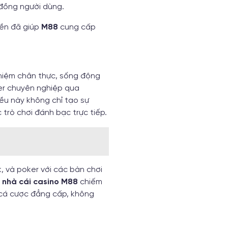
 đồng người dùng.
yền đã giúp
M88
cung cấp
ghiệm chân thực, sống động
ler chuyên nghiệp qua
ều này không chỉ tạo sự
trò chơi đánh bạc trực tiếp.
, và poker với các bàn chơi
p
nhà cái casino M88
chiếm
 cá cược đẳng cấp, không