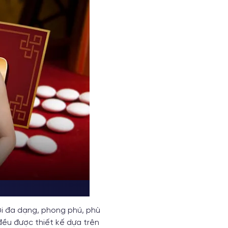
ơi đa dạng, phong phú, phù
đều được thiết kế dựa trên