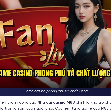
Game casino phong phú và chất lượng
 nên thành công của
Nhà cái casino M88
chính là kho trò ch
 độ trải nghiệm của người chơi. Các nền tảng game của M88 