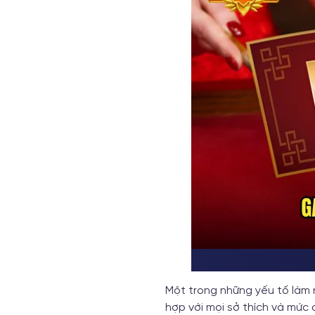
Một trong những yếu tố làm
hợp với mọi sở thích và mức