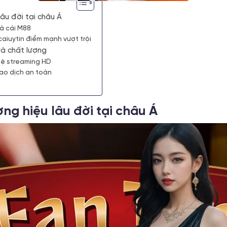
âu đời tại châu Á
à cái M88
aiuytin điểm mạnh vượt trội
à chất lượng
hệ streaming HD
iao dịch an toàn
ng hiệu lâu đời tại châu Á