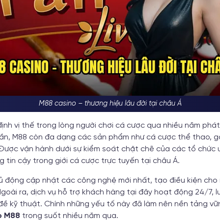
M88 casino – thương hiệu lâu đời tại châu Á
ịnh vị thế trong lòng người chơi cá cược qua nhiều năm phá
huần, M88 còn đa dạng các sản phẩm như cá cược thể thao, ga
c. Được vận hành dưới sự kiểm soát chặt chẽ của các tổ chức u
 tin cậy trong giới cá cược trực tuyến tại châu Á.
hủ động cập nhật các công nghệ mới nhất, tạo điều kiện cho 
oài ra, dịch vụ hỗ trợ khách hàng tại đây hoạt động 24/7, l
đề kỹ thuật. Chính những yếu tố này đã làm nên nền tảng vữ
o M88
trong suốt nhiều năm qua.