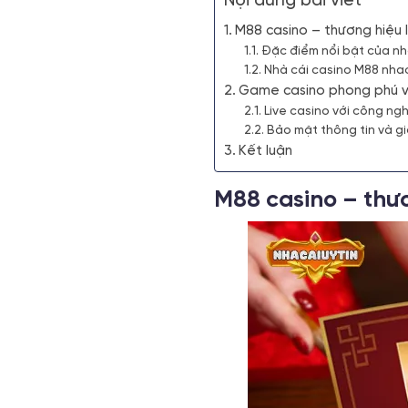
Nội dung bài viết
M88 casino – thương hiệu l
Đặc điểm nổi bật của nh
Nhà cái casino M88 nhac
Game casino phong phú v
Live casino với công ng
Bảo mật thông tin và g
Kết luận
M88 casino – thươ