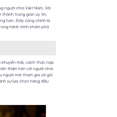
 người chơi Việt Nam. Với
 thành trung gian uy tín,
ng hơn. Đây cũng chính là
trong hành trình khám phá
h khuyến mãi, cách thức nạp
ân thiện hơn với người chơi.
u người mới tham gia và giữ
ành sự lựa chọn hàng đầu