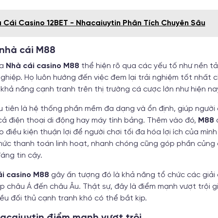
Cái Casino 12BET - Nhacaiuytin Phân Tích Chuyên Sâu
 nhà cái M88
ủa
Nhà cái casino M88
thể hiện rõ qua các yếu tố như nền tả
hiệp. Họ luôn hướng đến việc đem lại trải nghiệm tốt nhất c
khả năng cạnh tranh trên thị trường cá cược lớn như hiện na
 tiên là hệ thống phần mềm đa dạng và ổn định, giúp người 
 cả điện thoại di động hay máy tính bảng. Thêm vào đó,
M88
c
 điều kiện thuận lợi để người chơi tối đa hóa lợi ích của mìn
hức thanh toán linh hoạt, nhanh chóng cũng góp phần củng 
áng tin cậy.
ái casino M88
gây ấn tượng đó là khả năng tổ chức các giải 
p châu Á đến châu Âu. Thật sự, đây là điểm mạnh vượt trội g
ều đối thủ cạnh tranh khó có thể bắt kịp.
acaiuytin điểm mạnh vượt trội