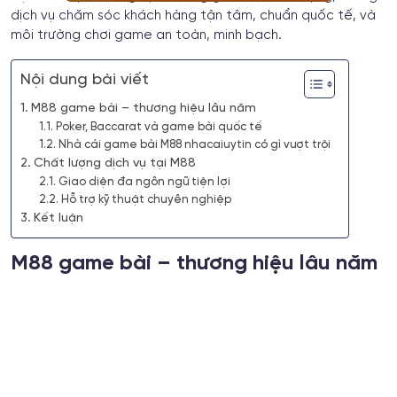
dịch vụ chăm sóc khách hàng tận tâm, chuẩn quốc tế, và
môi trường chơi game an toàn, minh bạch.
Nội dung bài viết
M88 game bài – thương hiệu lâu năm
Poker, Baccarat và game bài quốc tế
Nhà cái game bài M88 nhacaiuytin có gì vượt trội
Chất lượng dịch vụ tại M88
Giao diện đa ngôn ngữ tiện lợi
Hỗ trợ kỹ thuật chuyên nghiệp
Kết luận
M88 game bài – thương hiệu lâu năm