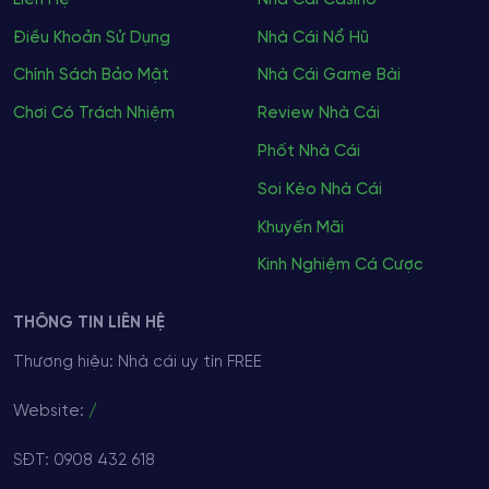
Điều Khoản Sử Dụng
Nhà Cái Nổ Hũ
Chính Sách Bảo Mật
Nhà Cái Game Bài
Chơi Có Trách Nhiệm
Review Nhà Cái
Phốt Nhà Cái
Soi Kèo Nhà Cái
Khuyến Mãi
Kinh Nghiệm Cá Cược
THÔNG TIN LIÊN HỆ
Thương hiệu: Nhà cái uy tín FREE
Website:
/
SĐT:
0908 432 618