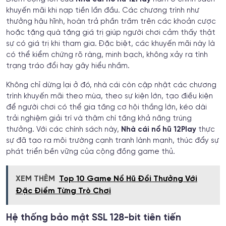
khuyến mãi khi nạp tiền lần đầu. Các chương trình như
thưởng hậu hĩnh, hoàn trả phần trăm trên các khoản cược
hoặc tặng quà tặng giá trị giúp người chơi cảm thấy thật
sự có giá trị khi tham gia. Đặc biệt, các khuyến mãi này là
có thể kiểm chứng rõ ràng, minh bạch, không xảy ra tình
trạng tráo đổi hay gây hiểu nhầm.
Không chỉ dừng lại ở đó, nhà cái còn cập nhật các chương
trình khuyến mãi theo mùa, theo sự kiện lớn, tạo điều kiện
để người chơi có thể gia tăng cơ hội thắng lớn, kéo dài
trải nghiệm giải trí và thậm chí tăng khả năng trúng
thưởng. Với các chính sách này,
Nhà cái nổ hũ 12Play
thực
sự đã tạo ra môi trường cạnh tranh lành mạnh, thúc đẩy sự
phát triển bền vững của cộng đồng game thủ.
XEM THÊM
Top 10 Game Nổ Hũ Đổi Thưởng Với
Đặc Điểm Từng Trò Chơi
Hệ thống bảo mật SSL 128-bit tiên tiến