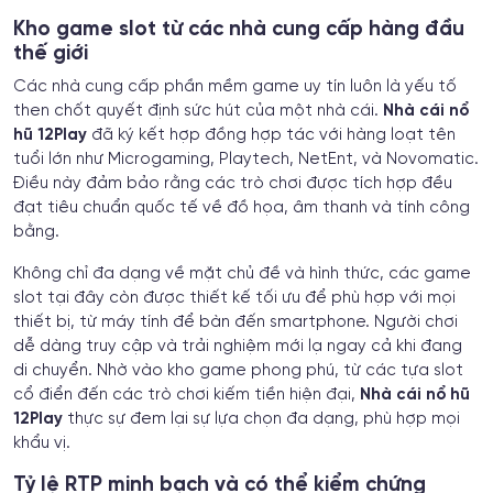
Kho game slot từ các nhà cung cấp hàng đầu
thế giới
Các nhà cung cấp phần mềm game uy tín luôn là yếu tố
then chốt quyết định sức hút của một nhà cái.
Nhà cái nổ
hũ 12Play
đã ký kết hợp đồng hợp tác với hàng loạt tên
tuổi lớn như Microgaming, Playtech, NetEnt, và Novomatic.
Điều này đảm bảo rằng các trò chơi được tích hợp đều
đạt tiêu chuẩn quốc tế về đồ họa, âm thanh và tính công
bằng.
Không chỉ đa dạng về mặt chủ đề và hình thức, các game
slot tại đây còn được thiết kế tối ưu để phù hợp với mọi
thiết bị, từ máy tính để bàn đến smartphone. Người chơi
dễ dàng truy cập và trải nghiệm mới lạ ngay cả khi đang
di chuyển. Nhờ vào kho game phong phú, từ các tựa slot
cổ điển đến các trò chơi kiếm tiền hiện đại,
Nhà cái nổ hũ
12Play
thực sự đem lại sự lựa chọn đa dạng, phù hợp mọi
khẩu vị.
Tỷ lệ RTP minh bạch và có thể kiểm chứng