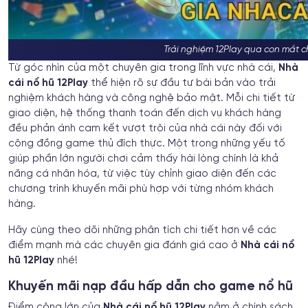
Trải nghiệm 12Play qua con mắt 
Từ góc nhìn của một chuyên gia trong lĩnh vực nhà cái,
Nhà
cái nổ hũ 12Play
thể hiện rõ sự đầu tư bài bản vào trải
nghiệm khách hàng và công nghệ bảo mật. Mỗi chi tiết từ
giao diện, hệ thống thanh toán đến dịch vụ khách hàng
đều phản ánh cam kết vượt trội của nhà cái này đối với
cộng đồng game thủ đích thực. Một trong những yếu tố
giúp phần lớn người chơi cảm thấy hài lòng chính là khả
năng cá nhân hóa, từ việc tùy chỉnh giao diện đến các
chương trình khuyến mãi phù hợp với từng nhóm khách
hàng.
Hãy cùng theo dõi những phân tích chi tiết hơn về các
điểm mạnh mà các chuyên gia đánh giá cao ở
Nhà cái nổ
hũ 12Play
nhé!
Khuyến mãi nạp đầu hấp dẫn cho game nổ hũ
Điểm cộng lớn của
Nhà cái nổ hũ 12Play
nằm ở chính sách