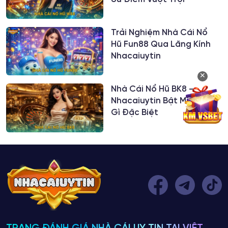
Trải Nghiệm Nhà Cái Nổ
Hũ Fun88 Qua Lăng Kính
Nhacaiuytin
✕
Nhà Cái Nổ Hũ BK8 –
Nhacaiuytin Bật Mí Điều
Gì Đặc Biệt