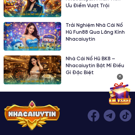
Ưu Điểm Vượt Trội
Trải Nghiệm Nhà Cái Nổ
Hũ Fun88 Qua Lăng Kính
Nhacaiuytin
Nhà Cái Nổ Hũ BK8 –
Nhacaiuytin Bật Mí Điều
Gì Đặc Biệt
✕