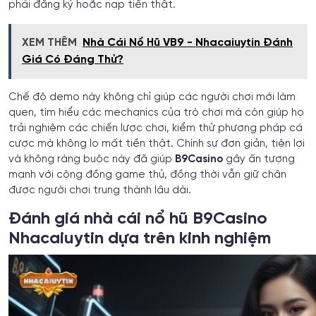
phải đăng ký hoặc nạp tiền thật.
XEM THÊM
Nhà Cái Nổ Hũ VB9 - Nhacaiuytin Đánh
Giá Có Đáng Thử?
Chế độ demo này không chỉ giúp các người chơi mới làm
quen, tìm hiểu các mechanics của trò chơi mà còn giúp họ
trải nghiệm các chiến lược chơi, kiểm thử phương pháp cá
cược mà không lo mất tiền thật. Chính sự đơn giản, tiện lợi
và không ràng buộc này đã giúp
B9Casino
gây ấn tượng
mạnh với cộng đồng game thủ, đồng thời vẫn giữ chân
được người chơi trung thành lâu dài.
Đánh giá nhà cái nổ hũ B9Casino
Nhacaiuytin dựa trên kinh nghiệm