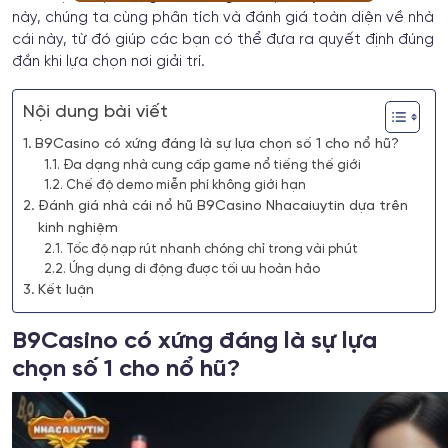
này, chúng ta cùng phân tích và đánh giá toàn diện về nhà
cái này, từ đó giúp các bạn có thể đưa ra quyết định đúng
đắn khi lựa chọn nơi giải trí.
Nội dung bài viết
B9Casino có xứng đáng là sự lựa chọn số 1 cho nổ hũ?
Đa dạng nhà cung cấp game nổ tiếng thế giới
Chế độ demo miễn phí không giới hạn
Đánh giá nhà cái nổ hũ B9Casino Nhacaiuytin dựa trên
kinh nghiệm
Tốc độ nạp rút nhanh chóng chỉ trong vài phút
Ứng dụng di động được tối ưu hoàn hảo
Kết luận
B9Casino có xứng đáng là sự lựa
chọn số 1 cho nổ hũ?