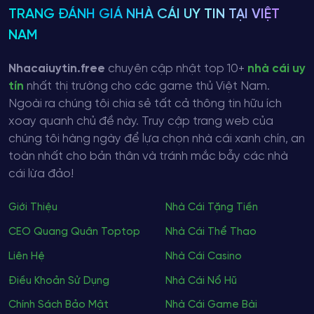
TRANG ĐÁNH GIÁ NHÀ CÁI UY TIN TẠI VIỆT
NAM
Nhacaiuytin.free
chuyên cập nhật top 10+
nhà cái uy
tín
nhất thị trường cho các game thủ Việt Nam.
Ngoài ra chúng tôi chia sẻ tất cả thông tin hữu ích
xoay quanh chủ đề này. Truy cập trang web của
chúng tôi hàng ngày để lựa chọn nhà cái xanh chín, an
toàn nhất cho bản thân và tránh mắc bẫy các nhà
cái lừa đảo!
Giới Thiệu
Nhà Cái Tặng Tiền
CEO Quang Quân Toptop
Nhà Cái Thể Thao
Liên Hệ
Nhà Cái Casino
Điều Khoản Sử Dụng
Nhà Cái Nổ Hũ
Chính Sách Bảo Mật
Nhà Cái Game Bài