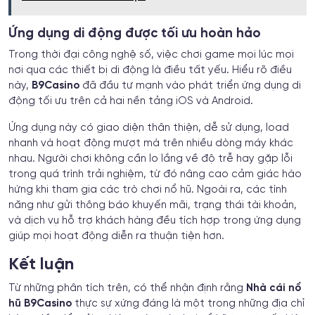
Ứng dụng di động được tối ưu hoàn hảo
Trong thời đại công nghệ số, việc chơi game mọi lúc mọi
nơi qua các thiết bị di động là điều tất yếu. Hiểu rõ điều
này,
B9Casino
đã đầu tư mạnh vào phát triển ứng dụng di
động tối ưu trên cả hai nền tảng iOS và Android.
Ứng dụng này có giao diện thân thiện, dễ sử dụng, load
nhanh và hoạt động mượt mà trên nhiều dòng máy khác
nhau. Người chơi không cần lo lắng về độ trễ hay gặp lỗi
trong quá trình trải nghiệm, từ đó nâng cao cảm giác hào
hứng khi tham gia các trò chơi nổ hũ. Ngoài ra, các tính
năng như gửi thông báo khuyến mãi, trạng thái tài khoản,
và dịch vụ hỗ trợ khách hàng đều tích hợp trong ứng dụng
giúp mọi hoạt động diễn ra thuận tiện hơn.
Kết luận
Từ những phân tích trên, có thể nhận định rằng
Nhà cái nổ
hũ B9Casino
thực sự xứng đáng là một trong những địa chỉ