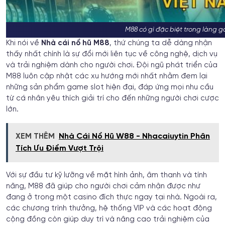
M88 có gì đặc biệt trong làng 
Khi nói về
Nhà cái nổ hũ M88
, thứ chúng ta dễ dàng nhận
thấy nhất chính là sự đổi mới liên tục về công nghệ, dịch vụ
và trải nghiệm dành cho người chơi. Đội ngũ phát triển của
M88 luôn cập nhật các xu hướng mới nhất nhằm đem lại
những sản phẩm game slot hiện đại, đáp ứng mọi nhu cầu
từ cá nhân yêu thích giải trí cho đến những người chơi cược
lớn.
XEM THÊM
Nhà Cái Nổ Hũ W88 - Nhacaiuytin Phân
Tích Ưu Điểm Vượt Trội
Với sự đầu tư kỹ lưỡng về mặt hình ảnh, âm thanh và tính
năng, M88 đã giúp cho người chơi cảm nhận được như
đang ở trong một casino đích thực ngay tại nhà. Ngoài ra,
các chương trình thưởng, hệ thống VIP và các hoạt động
cộng đồng còn giúp duy trì và nâng cao trải nghiệm của