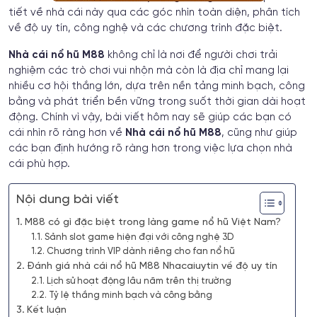
tiết về nhà cái này qua các góc nhìn toàn diện, phân tích
về độ uy tín, công nghệ và các chương trình đặc biệt.
Nhà cái nổ hũ M88
không chỉ là nơi để người chơi trải
nghiệm các trò chơi vui nhộn mà còn là địa chỉ mang lại
nhiều cơ hội thắng lớn, dựa trên nền tảng minh bạch, công
bằng và phát triển bền vững trong suốt thời gian dài hoạt
động. Chính vì vậy, bài viết hôm nay sẽ giúp các bạn có
cái nhìn rõ ràng hơn về
Nhà cái nổ hũ M88
, cũng như giúp
các bạn định hướng rõ ràng hơn trong việc lựa chọn nhà
cái phù hợp.
Nội dung bài viết
M88 có gì đặc biệt trong làng game nổ hũ Việt Nam?
Sảnh slot game hiện đại với công nghệ 3D
Chương trình VIP dành riêng cho fan nổ hũ
Đánh giá nhà cái nổ hũ M88 Nhacaiuytin về độ uy tín
Lịch sử hoạt động lâu năm trên thị trường
Tỷ lệ thắng minh bạch và công bằng
Kết luận