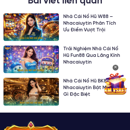
Bài viết liên quan
Nhà Cái Nổ Hũ W88 –
Nhacaiuytin Phân Tích
Ưu Điểm Vượt Trội
Trải Nghiệm Nhà Cái Nổ
Hũ Fun88 Qua Lăng Kính
Nhacaiuytin
✕
Nhà Cái Nổ Hũ BK8 –
Nhacaiuytin Bật Mí Điều
Gì Đặc Biệt