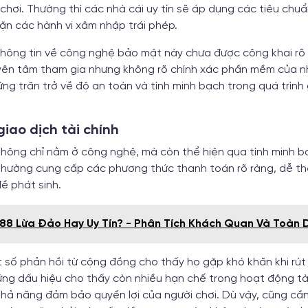
chơi. Thường thì các nhà cái uy tín sẽ áp dụng các tiêu chuẩn
ặn các hành vi xâm nhập trái phép.
thông tin về công nghệ bảo mật này chưa được công khai rõ 
yên tâm tham gia nhưng không rõ chính xác phần mềm của n
g trăn trở về độ an toàn và tính minh bạch trong quá trình gi
iao dịch tài chính
không chỉ nằm ở công nghệ, mà còn thể hiện qua tính minh b
n thường cung cấp các phương thức thanh toán rõ ràng, dễ th
ề phát sinh.
88 Lừa Đảo Hay Uy Tín? - Phân Tích Khách Quan Và Toàn 
t số phản hồi từ cộng đồng cho thấy họ gặp khó khăn khi rú
hững dấu hiệu cho thấy còn nhiều hạn chế trong hoạt động tà
hả năng đảm bảo quyền lợi của người chơi. Dù vậy, cũng cần