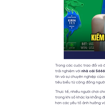
Trong các cuộc trao đổi và 
trải nghiệm với
nhà cái S666
tín và sự chuyên nghiệp của 
tiêu biểu từ cộng đồng người 
Thực tế, nhiều người chơi ch
trong khi số khác lại khẳng đ
hơn các yếu tố ảnh hưởng và