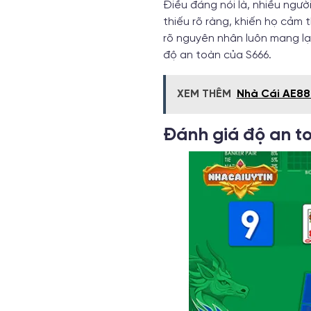
Điều đáng nói là, nhiều ngườ
thiếu rõ ràng, khiến họ cảm 
rõ nguyên nhân luôn mang lại
độ an toàn của S666.
XEM THÊM
Nhà Cái AE88
Đánh giá độ an to