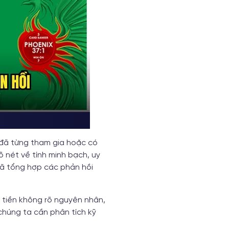
 đã từng tham gia hoặc có
õ nét về tính minh bạch, uy
đã tổng hợp các phản hồi
t tiền không rõ nguyên nhân,
 chúng ta cần phân tích kỹ