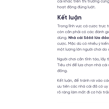
cái khác trên thị trường cũn
hoạt động đúng luật.
Kết luận
Trong lĩnh vực cá cược trực 
còn cần phải có các đánh giá
dùng.
Nhà cái S666 lừa đảo
cược. Mặc dù có nhiều ý kiế
một lượng lớn người chơi do
Người chơi cần tỉnh táo, lấy
Tiêu chí để lựa chọn nhà cái 
đồng.
Kết luận, để tránh rơi vào cá
ưu tiên các nhà cái đã có uy
rõ ràng làm mất đi cơ hội trả