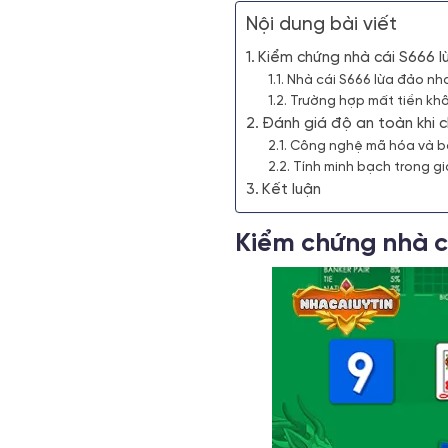
Nội dung bài viết
Kiểm chứng nhà cái S666 l
Nhà cái S666 lừa đảo nha
Trường hợp mất tiền kh
Đánh giá độ an toàn khi c
Công nghệ mã hóa và bả
Tính minh bạch trong gi
Kết luận
Kiểm chứng nhà c