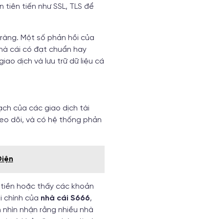
 tiên tiến như SSL, TLS để
ràng. Một số phản hồi của
hà cái có đạt chuẩn hay
ao dịch và lưu trữ dữ liệu cá
ạch của các giao dịch tài
eo dõi, và có hệ thống phản
Diện
t tiền hoặc thấy các khoản
i chính của
nhà cái S666
,
 nhìn nhận rằng nhiều nhà