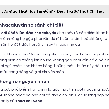
Lừa Đảo Thật Hay Tin Đồn? - Điều Tra Sự Thật Chi Tiết
hacaiuytin so sánh chi tiết
 cái S666 lừa đảo nhacaiuytin
cho thấy rõ các điểm khác b
n ánh rằng họ gặp phải vấn đề rút tiền chậm hoặc không rút 
iến họ đặt dấu hỏi về tính uy tín của nhà cái.
g có không ít người cho rằng nhà cái này hoạt động hợp phá
ẳng định đã thắng lớn nhưng không gặp phải vấn đề gì về rút
 đội ngũ chăm sóc khách hàng. Những mâu thuẫn này đặt ra câ
mắt cộng đồng và giới chuyên môn.
không rõ nguyên nhân
u cực phổ biến nhất chính là việc mất tiền đột ngột mà người
 hệ thống hoặc do nhà cái cố tình gian lận. Các trường hợp nà
uản lý của
nhà cái S666
.