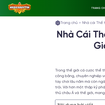
TRANG CH
Trang chủ
»
Nhà cái Thể 
Nhà Cái Th
Gi
Trong thế giới cá cược thể t
công bằng, chuyên nghiệp và
tay chơi lâu năm mà còn ngày
trội. Với hơn một thập kỷ phá
thủ châu Á và thế giới, man