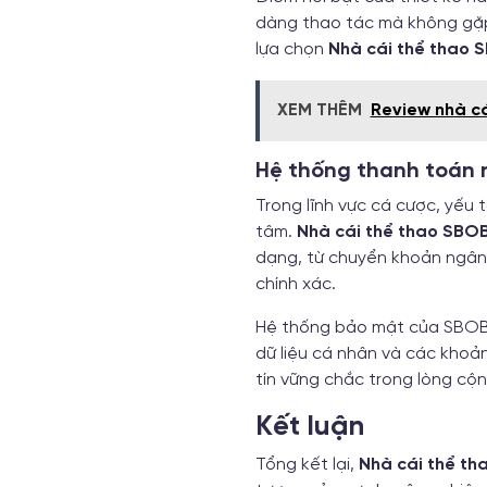
dàng thao tác mà không gặp 
lựa chọn
Nhà cái thể thao 
XEM THÊM
Review nhà cá
Hệ thống thanh toán 
Trong lĩnh vực cá cược, yếu
tâm.
Nhà cái thể thao SBO
dạng, từ chuyển khoản ngân 
chính xác.
Hệ thống bảo mật của SBOBE
dữ liệu cá nhân và các khoả
tín vững chắc trong lòng cộ
Kết luận
Tổng kết lại,
Nhà cái thể t