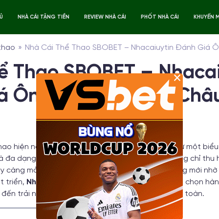
Ủ
NHÀ CÁI TẶNG TIỀN
REVIEW NHÀ CÁI
PHỐT NHÀ CÁI
KHUYẾN M
thao
»
Nhà Cái Thể Thao SBOBET – Nhacaiuytin Đánh Giá 
ể Thao SBOBET – Nhaca
×
á Ông Lớn Cá Cược Châ
Thursday, 23/04/2026
hao hiện nay,
Nhà cái thể thao SBOBET
nổi lên như một biểu
 đa dạng trong các dịch vụ mà họ cung cấp. Không chỉ thu
 càng mở rộng thị trường, tiếp cận nhiều đối tượng mới nhờ
t triển,
Nhà cái thể thao SBOBET
đã trở thành lựa chọn hà
g đến trải nghiệm cá cược thể thao đẳng cấp và an toàn.