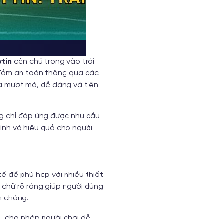
tin
còn chú trọng vào trải
 đảm an toàn thông qua các
a mượt mà, dễ dàng và tiện
 chỉ đáp ứng được nhu cầu
ịnh và hiệu quả cho người
ế để phù hợp với nhiều thiết
 chữ rõ ràng giúp người dùng
h chóng.
n, cho phép người chơi dễ