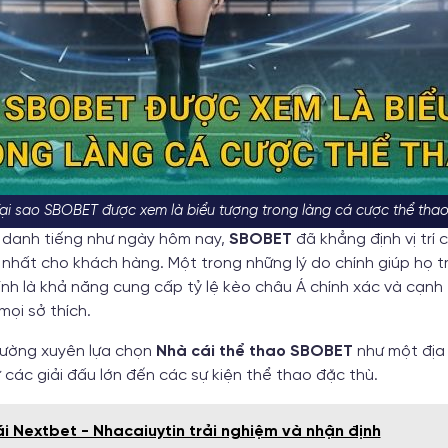
ại sao SBOBET được xem là biểu tượng trong làng cá cược thể tha
danh tiếng như ngày hôm nay,
SBOBET
đã khẳng định vị trí
 nhất cho khách hàng. Một trong những lý do chính giúp họ t
ính là khả năng cung cấp tỷ lệ kèo châu Á chính xác và cạnh 
ọi sở thích.
thường xuyên lựa chọn
Nhà cái thể thao SBOBET
như một địa 
ừ các giải đấu lớn đến các sự kiện thể thao đặc thù.
i Nextbet - Nhacaiuytin trải nghiệm và nhận định