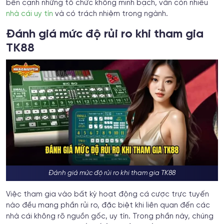
bên cạnh những tổ chức không minh bạch, vẫn còn nhiều
nhà cái uy tín
và có trách nhiệm trong ngành.
Đánh giá mức độ rủi ro khi tham gia
TK88
Đánh giá mức độ rủi ro khi tham gia TK88
Việc tham gia vào bất kỳ hoạt động cá cược trực tuyến
nào đều mang phần rủi ro, đặc biệt khi liên quan đến các
nhà cái không rõ nguồn gốc, uy tín. Trong phần này, chúng