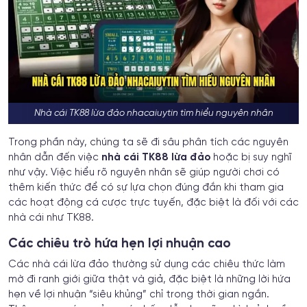
Nhà cái TK88 lừa đảo nhacaiuytin tìm hiểu nguyên nhân
Trong phần này, chúng ta sẽ đi sâu phân tích các nguyên
nhân dẫn đến việc
nhà cái TK88 lừa đảo
hoặc bị suy nghĩ
như vậy. Việc hiểu rõ nguyên nhân sẽ giúp người chơi có
thêm kiến thức để có sự lựa chọn đúng đắn khi tham gia
các hoạt động cá cược trực tuyến, đặc biệt là đối với các
nhà cái như TK88.
Các chiêu trò hứa hẹn lợi nhuận cao
Các nhà cái lừa đảo thường sử dụng các chiêu thức làm
mờ đi ranh giới giữa thật và giả, đặc biệt là những lời hứa
hẹn về lợi nhuận “siêu khủng” chỉ trong thời gian ngắn.