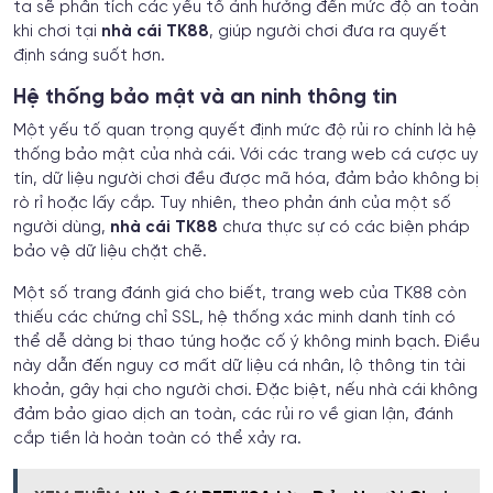
ta sẽ phân tích các yếu tố ảnh hưởng đến mức độ an toàn
khi chơi tại
nhà cái TK88
, giúp người chơi đưa ra quyết
định sáng suốt hơn.
Hệ thống bảo mật và an ninh thông tin
Một yếu tố quan trọng quyết định mức độ rủi ro chính là hệ
thống bảo mật của nhà cái. Với các trang web cá cược uy
tín, dữ liệu người chơi đều được mã hóa, đảm bảo không bị
rò rỉ hoặc lấy cắp. Tuy nhiên, theo phản ánh của một số
người dùng,
nhà cái TK88
chưa thực sự có các biện pháp
bảo vệ dữ liệu chặt chẽ.
Một số trang đánh giá cho biết, trang web của TK88 còn
thiếu các chứng chỉ SSL, hệ thống xác minh danh tính có
thể dễ dàng bị thao túng hoặc cố ý không minh bạch. Điều
này dẫn đến nguy cơ mất dữ liệu cá nhân, lộ thông tin tài
khoản, gây hại cho người chơi. Đặc biệt, nếu nhà cái không
đảm bảo giao dịch an toàn, các rủi ro về gian lận, đánh
cắp tiền là hoàn toàn có thể xảy ra.