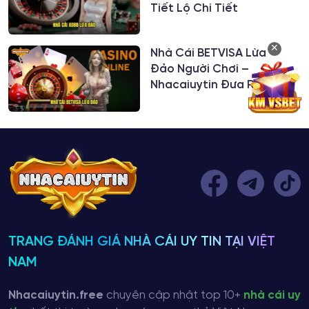
Tiết Lộ Chi Tiết
✕
Nhà Cái BETVISA Lừa
Đảo Người Chơi –
Nhacaiuytin Đưa Ra
Đánh Giá
TRANG ĐÁNH GIÁ NHÀ CÁI UY TIN TẠI VIỆT
NAM
Nhacaiuytin.free
chuyên cập nhật top 10+
nhà cái uy