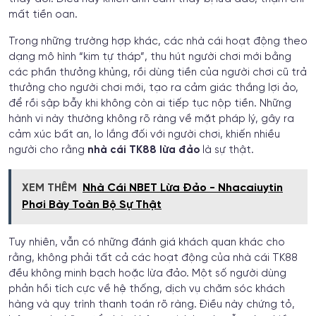
mất tiền oan.
Trong những trường hợp khác, các nhà cái hoạt động theo
dạng mô hình “kim tự tháp”, thu hút người chơi mới bằng
các phần thưởng khủng, rồi dùng tiền của người chơi cũ trả
thưởng cho người chơi mới, tạo ra cảm giác thắng lợi ảo,
để rồi sập bẫy khi không còn ai tiếp tục nộp tiền. Những
hành vi này thường không rõ ràng về mặt pháp lý, gây ra
cảm xúc bất an, lo lắng đối với người chơi, khiến nhiều
người cho rằng
nhà cái TK88 lừa đảo
là sự thật.
XEM THÊM
Nhà Cái NBET Lừa Đảo - Nhacaiuytin
Phơi Bày Toàn Bộ Sự Thật
Tuy nhiên, vẫn có những đánh giá khách quan khác cho
rằng, không phải tất cả các hoạt động của nhà cái TK88
đều không minh bạch hoặc lừa đảo. Một số người dùng
phản hồi tích cực về hệ thống, dịch vụ chăm sóc khách
hàng và quy trình thanh toán rõ ràng. Điều này chứng tỏ,