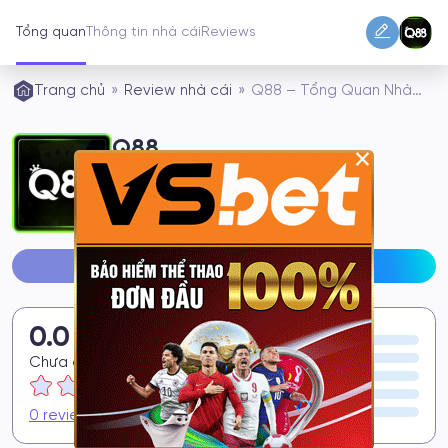
ĐĂNG NHẬP
Tổng quan
Thông tin nhà cái
Reviews
Trang chủ
»
Review nhà cái
»
Q88 – Tổng Quan Nhà
Cái Giải Trí Online Thu
Hút Thành Viên
Q88
×
0.0
(
0 reviews
)
GỬI REVIEW
CHƠI NGAY
0.0
5 sao
4 sao
Chưa đánh giá
3 sao
2 sao
1 sao
0 reviews