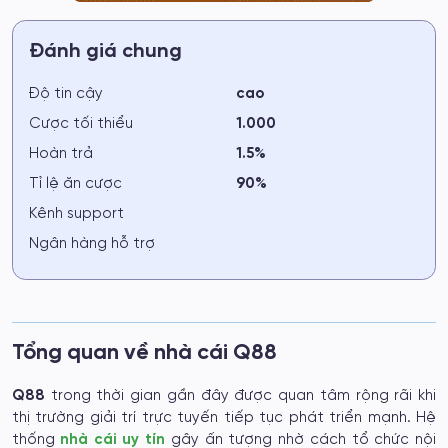
Đánh giá chung
Độ tin cậy
cao
Cược tối thiểu
1.000
Hoàn trả
1.5%
Tỉ lệ ăn cược
90%
Kênh support
Ngân hàng hỗ trợ
Tổng quan về nhà cái Q88
Q88
trong thời gian gần đây được quan tâm rộng rãi khi
thị trường giải trí trực tuyến tiếp tục phát triển mạnh. Hệ
thống
nhà cái uy tín
gây ấn tượng nhờ cách tổ chức nội