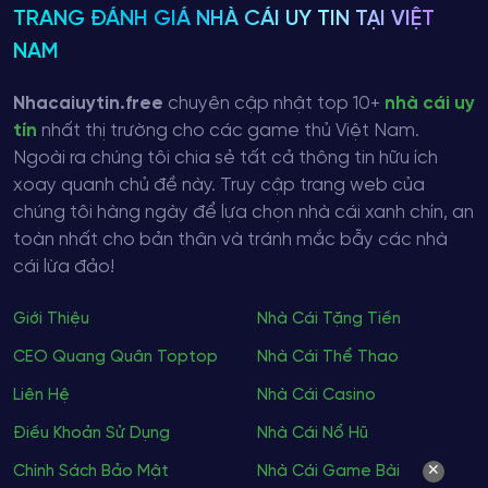
năm 2021 và từng bước mở rộng phạm vi thành viên tại
TRANG ĐÁNH GIÁ NHÀ CÁI UY TIN TẠI VIỆT
Việt Nam. Việc đầu tư vào giao diện, sảnh game và hệ
NAM
thống xử lý giúp nền tảng có định hướng phát triển lâu dài
hơn.
Nhacaiuytin.free
chuyên cập nhật top 10+
nhà cái uy
tín
nhất thị trường cho các game thủ Việt Nam.
XEM THÊM
Review nhà cái S128 từ Nhacaiuytin -
Ngoài ra chúng tôi chia sẻ tất cả thông tin hữu ích
Trải nghiệm thực tế người chơi
xoay quanh chủ đề này. Truy cập trang web của
chúng tôi hàng ngày để lựa chọn nhà cái xanh chín, an
Thông tin
Chi tiết
toàn nhất cho bản thân và tránh mắc bẫy các nhà
cái lừa đảo!
Năm thành lập
2021
Giới Thiệu
Nhà Cái Tặng Tiền
Trụ sở vận hành
Manila – Philippines
CEO Quang Quân Toptop
Nhà Cái Thể Thao
Giấy phép hoạt
Cagayan (CEZA)
động
Liên Hệ
Nhà Cái Casino
Máy chủ chính
Singapore
Điều Khoản Sử Dụng
Nhà Cái Nổ Hũ
Chính Sách Bảo Mật
Nhà Cái Game Bài
Mục tiêu vận
Xây dựng nền tảng ổn định, giao diện
✕