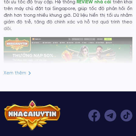
tối ưu tốc độ truy cập. Hệ thống
REVIEW nhà cái
triển khai
trên máy chủ đặt tại Singapore, giúp tốc độ phản hồi ổn
định hơn trong nhiều khung giờ. Dữ liệu hiển thị tối ưu nhằm
giảm độ trễ, tăng độ chính xác và hỗ trợ quá trình theo
dõi.
Xem thêm
Tổng quan nhà cái Q88
Song song với đó, nhà cái công bố các tiêu chuẩn vận
hành rõ ràng liên quan đến bảo mật, tính minh bạch và quy
trình giao dịch. Thương hiệu được giới thiệu ra thị trường từ