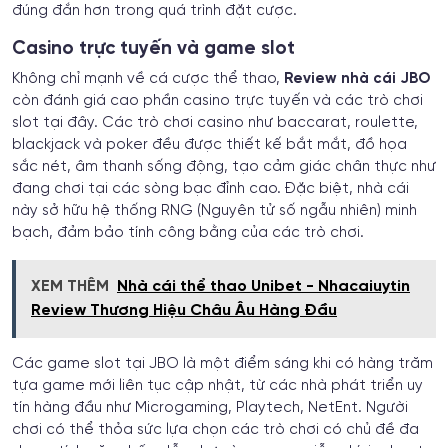
đúng đắn hơn trong quá trình đặt cược.
Casino trực tuyến và game slot
Không chỉ mạnh về cá cược thể thao,
Review nhà cái JBO
còn đánh giá cao phần casino trực tuyến và các trò chơi
slot tại đây. Các trò chơi casino như baccarat, roulette,
blackjack và poker đều được thiết kế bắt mắt, đồ họa
sắc nét, âm thanh sống động, tạo cảm giác chân thực như
đang chơi tại các sòng bạc đỉnh cao. Đặc biệt, nhà cái
này sở hữu hệ thống RNG (Nguyên tử số ngẫu nhiên) minh
bạch, đảm bảo tính công bằng của các trò chơi.
XEM THÊM
Nhà cái thể thao Unibet - Nhacaiuytin
Review Thương Hiệu Châu Âu Hàng Đầu
Các game slot tại JBO là một điểm sáng khi có hàng trăm
tựa game mới liên tục cập nhật, từ các nhà phát triển uy
tín hàng đầu như Microgaming, Playtech, NetEnt. Người
chơi có thể thỏa sức lựa chọn các trò chơi có chủ đề đa