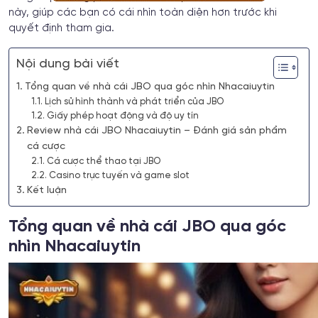
này, giúp các bạn có cái nhìn toàn diện hơn trước khi
quyết định tham gia.
Nội dung bài viết
Tổng quan về nhà cái JBO qua góc nhìn Nhacaiuytin
Lịch sử hình thành và phát triển của JBO
Giấy phép hoạt động và độ uy tín
Review nhà cái JBO Nhacaiuytin – Đánh giá sản phẩm
cá cược
Cá cược thể thao tại JBO
Casino trực tuyến và game slot
Kết luận
Tổng quan về nhà cái JBO qua góc
nhìn Nhacaiuytin