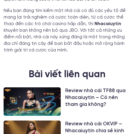
Nếu bạn đang tìm kiếm một nhà cái có đủ các yếu tố để
mang lại trải nghiệm cá cược toàn diện, từ cá cược thể
thao đến các trò chơi casino hấp dẫn, thì
Nhacaiuytin
khuyên bạn không nên bỏ qua JBO. Với tất cả những ưu
điểm nổi bật, nhà cái này xứng đáng là một trong những
địa chỉ đáng tin cậy để bạn bắt đầu hoặc mở rộng hành
trình giải trí cá cược của mình.
Bài viết liên quan
Review nhà cái TF88 qua
Nhacaiuytin – Có nên
tham gia không?
Review nhà cái OKVIP –
Nhacaiuytin chia sẻ kinh