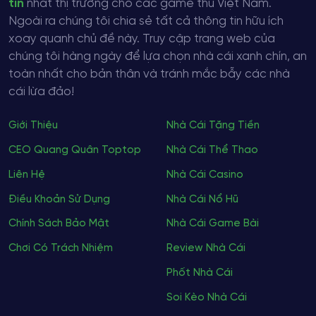
tín
nhất thị trường cho các game thủ Việt Nam.
Ngoài ra chúng tôi chia sẻ tất cả thông tin hữu ích
xoay quanh chủ đề này. Truy cập trang web của
chúng tôi hàng ngày để lựa chọn nhà cái xanh chín, an
toàn nhất cho bản thân và tránh mắc bẫy các nhà
cái lừa đảo!
Giới Thiệu
Nhà Cái Tặng Tiền
CEO Quang Quân Toptop
Nhà Cái Thể Thao
Liên Hệ
Nhà Cái Casino
Điều Khoản Sử Dụng
Nhà Cái Nổ Hũ
Chính Sách Bảo Mật
Nhà Cái Game Bài
Chơi Có Trách Nhiệm
Review Nhà Cái
Phốt Nhà Cái
Soi Kèo Nhà Cái