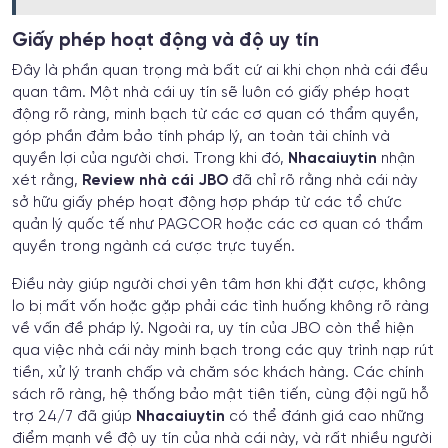
Giấy phép hoạt động và độ uy tín
Đây là phần quan trọng mà bất cứ ai khi chọn nhà cái đều
quan tâm. Một nhà cái uy tín sẽ luôn có giấy phép hoạt
động rõ ràng, minh bạch từ các cơ quan có thẩm quyền,
góp phần đảm bảo tính pháp lý, an toàn tài chính và
quyền lợi của người chơi. Trong khi đó,
Nhacaiuytin
nhận
xét rằng,
Review nhà cái JBO
đã chỉ rõ rằng nhà cái này
sở hữu giấy phép hoạt động hợp pháp từ các tổ chức
quản lý quốc tế như PAGCOR hoặc các cơ quan có thẩm
quyền trong ngành cá cược trực tuyến.
Điều này giúp người chơi yên tâm hơn khi đặt cược, không
lo bị mất vốn hoặc gặp phải các tình huống không rõ ràng
về vấn đề pháp lý. Ngoài ra, uy tín của JBO còn thể hiện
qua việc nhà cái này minh bạch trong các quy trình nạp rút
tiền, xử lý tranh chấp và chăm sóc khách hàng. Các chính
sách rõ ràng, hệ thống bảo mật tiên tiến, cùng đội ngũ hỗ
trợ 24/7 đã giúp
Nhacaiuytin
có thể đánh giá cao những
điểm mạnh về độ uy tín của nhà cái này, và rất nhiều người