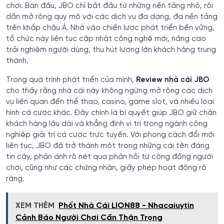
chơi. Ban đầu, JBO chỉ bắt đầu từ những nền tảng nhỏ, rồi
dần mở rộng quy mô với các dịch vụ đa dạng, đa nền tảng
trên khắp châu Á. Nhờ vào chiến lược phát triển bền vững,
tổ chức này liên tục cập nhật công nghệ mới, nâng cao
trải nghiệm người dùng, thu hút lượng lớn khách hàng trung
thành.
Trong quá trình phát triển của mình,
Review nhà cái JBO
cho thấy rằng nhà cái này không ngừng mở rộng các dịch
vụ liên quan đến thể thao, casino, game slot, và nhiều loại
hình cá cược khác. Đây chính là bí quyết giúp JBO giữ chân
khách hàng lâu dài và khẳng định vị trí trong ngành công
nghiệp giải trí cá cược trực tuyến. Với phong cách đổi mới
liên tục, JBO đã trở thành một trong những cái tên đáng
tin cậy, phản ánh rõ nét qua phản hồi từ cộng đồng người
chơi, cũng như các chứng nhận, giấy phép hoạt động rõ
ràng.
XEM THÊM
Phốt Nhà Cái LION88 - Nhacaiuytin
Cảnh Báo Người Chơi Cần Thận Trọng