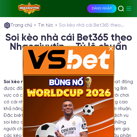
ĐĂNG NHẬP
Trang chủ
»
Tin tức
»
Soi kèo nhà cái Bet365 theo
Nhacaiuytin – Tỷ lệ chuẩn quốc
Soi kèo nhà cái Bet365 theo
tế
Nhacaiuytin – Tỷ lệ chuẩn
×
quốc tế
Thursday, 23/04/2026
Soi kèo nhà cái Bet365
luôn là một trong những hoạt động
được đông đảo game thủ quan tâm hàng đầu trong lĩnh
vực cá cược thể thao. Việc này không chỉ giúp người chơi
có cái nhìn tổng quan về các trận đấu mà còn nâng cao
khả năng đưa ra quyết định chính xác, tối ưu hóa lợi nhuận.
Đặc biệt, sự uy tín, chính xác của Bet365 cùng với dịch vụ
soi kèo của
Nhacaiuytin
đã tạo nên một dãy dài những
người chơi thành công, có chiến lược rõ ràng khi tham gia
các kèo cược. Trong bài viết này, chúng ta sẽ đi sâu phân