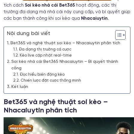
tích cách
Soi kèo nhà cái Bet365
hoạt động, các thị
trường đa dạng mà nhà cái này cung cấp, và bí quyết giúp
các bạn thành công khi soi kèo qua
Nhacaiuytin
.
Nội dung bài viết
Bet365 và nghệ thuật soi kèo – Nhacaiuytin phân tích
Đa dạng thị trường cá cược
Kèo live cập nhật real-time
Soi kèo nhà cái Bet365 Nhacaiuytin – Bí quyết thành
công
Đọc hiểu biến động kèo
Chiến lược đặt cược thông minh
Kết luận
Bet365 và nghệ thuật soi kèo –
Nhacaiuytin phân tích