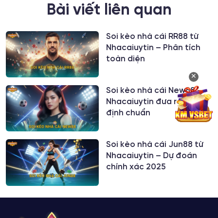
Bài viết liên quan
Soi kèo nhà cái RR88 từ
Nhacaiuytin – Phân tích
toàn diện
✕
Soi kèo nhà cái New88 –
Nhacaiuytin đưa ra nhận
định chuẩn
Soi kèo nhà cái Jun88 từ
Nhacaiuytin – Dự đoán
chính xác 2025