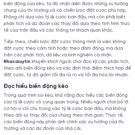
biến động của kèo, từ đó nhận diện được những xu hướng
chung của thị trường và có chiến lược đặt cược phù hợp.
Không chỉ dựa vào tỷ lệ cược ban đầu, mà còn phải biết
phân tích và dự đoán các thay đổi dựa theo tình hình thực
tế của trận đấu và các thông tin khách quan khác.
Tiếp theo, chiến lược đặt cược thông minh là việc không
đặt cược theo cảm tính hoặc theo đám đông, mà dựa
trên các phân tích, dữ liệu và kinh nghiệm cá nhân.
Nhacaiuytin
khuyến khích người chơi đọc kỹ các phân tích,
theo dõi biến động kèo và xác định thời điểm thích hợp để
đặt cược, từ đó giảm tối đa rủi ro và tối đa hóa lợi nhuận.
Đọc hiểu biến động kèo
Trong quá trình soi kèo, khả năng đọc hiểu các biến động
của tỷ lệ cược vô cùng quan trọng. Nhiều người chơi bỏ lỡ
cơ hội vì chỉ chú trọng vào tỷ lệ cược ban đầu, mà không
theo dõi sự thay đổi của chúng theo thời gian. Thực tế,
các biến động này phản ánh chính xác xu hướng của thị
trường và các dự đoán của nhà cái.