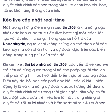
quyết định chính xác hơn trong việc lựa chọn kèo phù hợp,
tối ưu khả năng thắng của mình.
Kèo live cập nhật real-time
Một trong những điểm mạnh của
Bet365
là khả năng cập
nhật các kèo cược trực tiếp (live betting) một cách liên
tục và rất nhanh chóng. Thông qua sự hỗ trợ của
Nhacaiuytin
, người chơi không những có thể theo dõi các
kèo này mà còn phân tích và dự đoán dựa trên các biến
động trong từng phút của trận đấu.
Khi xem xét
Soi kèo nhà cái Bet365
, các yếu tố về kèo live
trở nên vô cùng quan trọng vì nó cho phép người chơi có
thể phản ứng linh hoạt với diễn biến thực tế của trận đấu.
Điều này đòi hỏi bạn cần phải đọc hiểu các ký hiệu, biến
động tỷ lệ và khả năng dự đoán các xu hướng để đưa ra
quyết định chính xác trong thời gian ngắn. Như vậy, chiến
lược đặt cược dựa trên kèo live là một trong những bí
quyết để tối ưu lợi nhuận và kiểm soát rủi ro hiệu quả hơn.