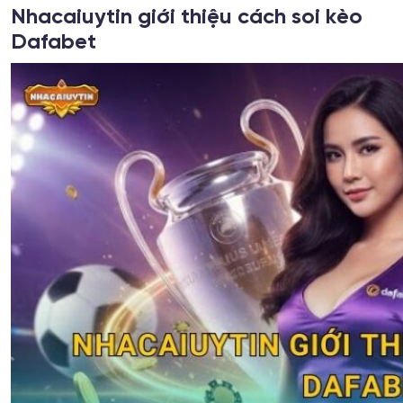
Nhacaiuytin giới thiệu cách soi kèo
Dafabet