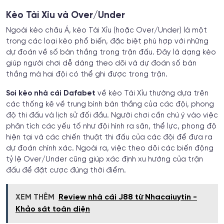
Kèo Tài Xỉu và Over/Under
Ngoài kèo châu Á, kèo Tài Xỉu (hoặc Over/Under) là một
trong các loại kèo phổ biến, đặc biệt phù hợp với những
dự đoán về số bàn thắng trong trận đấu. Đây là dạng kèo
giúp người chơi dễ dàng theo dõi và dự đoán số bàn
thắng mà hai đội có thể ghi được trong trận.
Soi kèo nhà cái Dafabet
về kèo Tài Xỉu thường dựa trên
các thống kê về trung bình bàn thắng của các đội, phong
độ thi đấu và lịch sử đối đầu. Người chơi cần chú ý vào việc
phân tích các yếu tố như đội hình ra sân, thể lực, phong độ
hiện tại và các chiến thuật thi đấu của các đội để đưa ra
dự đoán chính xác. Ngoài ra, việc theo dõi các biến động
tỷ lệ Over/Under cũng giúp xác định xu hướng của trận
đấu để đặt cược đúng thời điểm.
XEM THÊM
Review nhà cái J88 từ Nhacaiuytin -
Khảo sát toàn diện