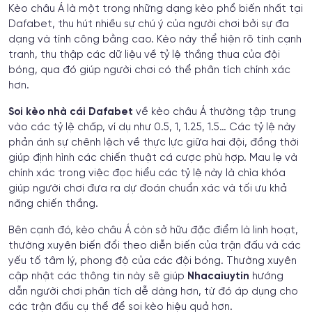
Kèo châu Á là một trong những dạng kèo phổ biến nhất tại
Dafabet, thu hút nhiều sự chú ý của người chơi bởi sự đa
dạng và tính công bằng cao. Kèo này thể hiện rõ tính cạnh
tranh, thu thập các dữ liệu về tỷ lệ thắng thua của đội
bóng, qua đó giúp người chơi có thể phân tích chính xác
hơn.
Soi kèo nhà cái Dafabet
về kèo châu Á thường tập trung
vào các tỷ lệ chấp, ví dụ như 0.5, 1, 1.25, 1.5… Các tỷ lệ này
phản ánh sự chênh lệch về thực lực giữa hai đội, đồng thời
giúp định hình các chiến thuật cá cược phù hợp. Mau lẹ và
chính xác trong việc đọc hiểu các tỷ lệ này là chìa khóa
giúp người chơi đưa ra dự đoán chuẩn xác và tối ưu khả
năng chiến thắng.
Bên cạnh đó, kèo châu Á còn sở hữu đặc điểm là linh hoạt,
thường xuyên biến đổi theo diễn biến của trận đấu và các
yếu tố tâm lý, phong độ của các đội bóng. Thường xuyên
cập nhật các thông tin này sẽ giúp
Nhacaiuytin
hướng
dẫn người chơi phân tích dễ dàng hơn, từ đó áp dụng cho
các trận đấu cụ thể để soi kèo hiệu quả hơn.