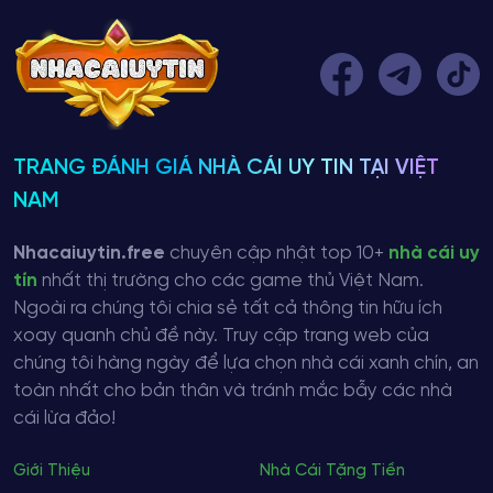
TRANG ĐÁNH GIÁ NHÀ CÁI UY TIN TẠI VIỆT
NAM
Nhacaiuytin.free
chuyên cập nhật top 10+
nhà cái uy
tín
nhất thị trường cho các game thủ Việt Nam.
Ngoài ra chúng tôi chia sẻ tất cả thông tin hữu ích
xoay quanh chủ đề này. Truy cập trang web của
chúng tôi hàng ngày để lựa chọn nhà cái xanh chín, an
toàn nhất cho bản thân và tránh mắc bẫy các nhà
cái lừa đảo!
Giới Thiệu
Nhà Cái Tặng Tiền