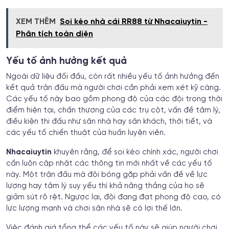
XEM THÊM
Soi kèo nhà cái RR88 từ Nhacaiuytin -
Phân tích toàn diện
Yếu tố ảnh hưởng kết quả
Ngoài dữ liệu đối đầu, còn rất nhiều yếu tố ảnh hưởng đến
kết quả trận đấu mà người chơi cần phải xem xét kỹ càng.
Các yếu tố này bao gồm phong độ của các đội trong thời
điểm hiện tại, chấn thương của các trụ cột, vấn đề tâm lý,
điều kiện thi đấu như sân nhà hay sân khách, thời tiết, và
các yếu tố chiến thuật của huấn luyện viên.
Nhacaiuytin
khuyên rằng, để soi kèo chính xác, người chơi
cần luôn cập nhật các thông tin mới nhất về các yếu tố
này. Một trận đấu mà đội bóng gặp phải vấn đề về lực
lượng hay tâm lý suy yếu thì khả năng thắng của họ sẽ
giảm sút rõ rệt. Ngược lại, đội đang đạt phong độ cao, có
lực lượng mạnh và chơi sân nhà sẽ có lợi thế lớn.
Việc đánh giá tổng thể các yếu tố này sẽ giúp người chơi