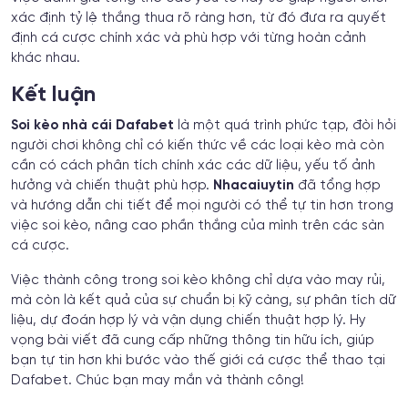
xác định tỷ lệ thắng thua rõ ràng hơn, từ đó đưa ra quyết
định cá cược chính xác và phù hợp với từng hoàn cảnh
khác nhau.
Kết luận
Soi kèo nhà cái Dafabet
là một quá trình phức tạp, đòi hỏi
người chơi không chỉ có kiến thức về các loại kèo mà còn
cần có cách phân tích chính xác các dữ liệu, yếu tố ảnh
hưởng và chiến thuật phù hợp.
Nhacaiuytin
đã tổng hợp
và hướng dẫn chi tiết để mọi người có thể tự tin hơn trong
việc soi kèo, nâng cao phần thắng của mình trên các sàn
cá cược.
Việc thành công trong soi kèo không chỉ dựa vào may rủi,
mà còn là kết quả của sự chuẩn bị kỹ càng, sự phân tích dữ
liệu, dự đoán hợp lý và vận dụng chiến thuật hợp lý. Hy
vọng bài viết đã cung cấp những thông tin hữu ích, giúp
bạn tự tin hơn khi bước vào thế giới cá cược thể thao tại
Dafabet. Chúc bạn may mắn và thành công!