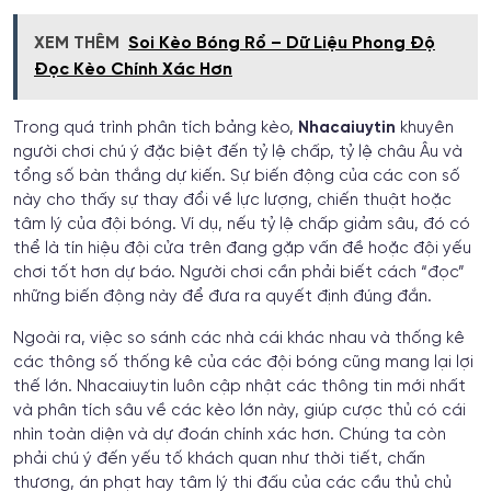
XEM THÊM
Soi Kèo Bóng Rổ – Dữ Liệu Phong Độ
Đọc Kèo Chính Xác Hơn
Trong quá trình phân tích bảng kèo,
Nhacaiuytin
khuyên
người chơi chú ý đặc biệt đến tỷ lệ chấp, tỷ lệ châu Âu và
tổng số bàn thắng dự kiến. Sự biến động của các con số
này cho thấy sự thay đổi về lực lượng, chiến thuật hoặc
tâm lý của đội bóng. Ví dụ, nếu tỷ lệ chấp giảm sâu, đó có
thể là tín hiệu đội cửa trên đang gặp vấn đề hoặc đội yếu
chơi tốt hơn dự báo. Người chơi cần phải biết cách “đọc”
những biến động này để đưa ra quyết định đúng đắn.
Ngoài ra, việc so sánh các nhà cái khác nhau và thống kê
các thông số thống kê của các đội bóng cũng mang lại lợi
thế lớn. Nhacaiuytin luôn cập nhật các thông tin mới nhất
và phân tích sâu về các kèo lớn này, giúp cược thủ có cái
nhìn toàn diện và dự đoán chính xác hơn. Chúng ta còn
phải chú ý đến yếu tố khách quan như thời tiết, chấn
thương, án phạt hay tâm lý thi đấu của các cầu thủ chủ