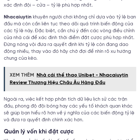
xác định đội – cửa – tỷ lệ phù hợp nhất.
Nhacaiuytin
khuyên người chơi không chỉ dựa vào tỷ lệ ban
đầu mà còn cần liên tục theo dõi quá trình biến động của
các tỷ lệ này. Đặc biệt, cần chú ý đến các vòng điều chỉnh
của nhà cái để xác định thời điểm đặt cược phù hợp nhất.
Đừng nóng vội đưa ra quyết định khi tỷ lệ còn đang dao
động nhiều, thay vào đó hãy chờ đợi để nhìn rõ xu hướng
chung của kèo.
XEM THÊM
Nhà cái thể thao Unibet - Nhacaiuytin
Review Thương Hiệu Châu Âu Hàng Đầu
Ngoài ra, việc kết hợp phân tích dữ liệu lịch sử các trận
đấu, phong độ đội bóng hay các yếu tố khách quan khác
sẽ giúp bạn hiểu rõ hơn về ý nghĩa của các biến động tỷ lệ
và đưa ra quyết định chính xác hơn.
Quản lý vốn khi đặt cược