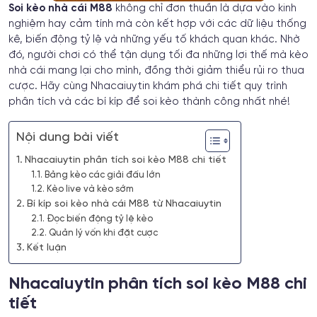
Soi kèo nhà cái M88
không chỉ đơn thuần là dựa vào kinh
nghiệm hay cảm tính mà còn kết hợp với các dữ liệu thống
kê, biến động tỷ lệ và những yếu tố khách quan khác. Nhờ
đó, người chơi có thể tận dụng tối đa những lợi thế mà kèo
nhà cái mang lại cho mình, đồng thời giảm thiểu rủi ro thua
cược. Hãy cùng Nhacaiuytin khám phá chi tiết quy trình
phân tích và các bí kíp để soi kèo thành công nhất nhé!
Nội dung bài viết
Nhacaiuytin phân tích soi kèo M88 chi tiết
Bảng kèo các giải đấu lớn
Kèo live và kèo sớm
Bí kíp soi kèo nhà cái M88 từ Nhacaiuytin
Đọc biến động tỷ lệ kèo
Quản lý vốn khi đặt cược
Kết luận
Nhacaiuytin phân tích soi kèo M88 chi
tiết