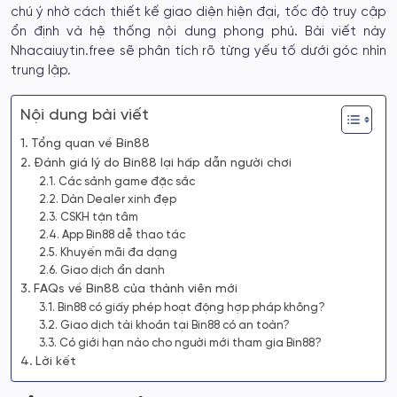
chú ý nhờ cách thiết kế giao diện hiện đại, tốc độ truy cập
ổn định và hệ thống nội dung phong phú. Bài viết này
Nhacaiuytin.free sẽ phân tích rõ từng yếu tố dưới góc nhìn
trung lập.
Nội dung bài viết
Tổng quan về Bin88
Đánh giá lý do Bin88 lại hấp dẫn người chơi
Các sảnh game đặc sắc
Dàn Dealer xinh đẹp
CSKH tận tâm
App Bin88 dễ thao tác
Khuyến mãi đa dạng
Giao dịch ẩn danh
FAQs về Bin88 của thành viên mới
Bin88 có giấy phép hoạt động hợp pháp không?
Giao dịch tài khoản tại Bin88 có an toàn?
Có giới hạn nào cho người mới tham gia Bin88?
Lời kết