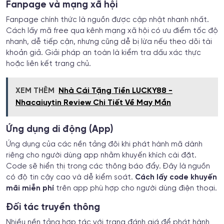
Fanpage và mạng xã hội
Fanpage chính thức là nguồn được cập nhật nhanh nhất.
Cách lấy mã free qua kênh mạng xã hội có ưu điểm tốc độ
nhanh, dễ tiếp cận, nhưng cũng dễ bị lừa nếu theo dõi tài
khoản giả. Giải pháp an toàn là kiểm tra dấu xác thực
hoặc liên kết trang chủ.
XEM THÊM
Nhà Cái Tặng Tiền LUCKY88 -
Nhacaiuytin Review Chi Tiết Về May Mắn
Ứng dụng di động (App)
Ứng dụng của các nền tảng đôi khi phát hành mã dành
riêng cho người dùng app nhằm khuyến khích cài đặt.
Code sẽ hiển thị trong các thông báo đẩy. Đây là nguồn
có độ tin cậy cao và dễ kiểm soát.
Cách lấy code khuyến
mãi miễn phí
trên app phù hợp cho người dùng điện thoại.
Đối tác truyền thông
Nhiều nền tảng hợp tác với trang đánh giá để phát hành