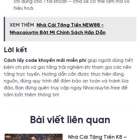
chỉ dùng cho 1 tài khoản – chia sẻ có thể làm mã vô
hiệu hoá.
XEM THÊM
Nhà Cái Tặng Tiền NEW88 -
Nhacaiuytin Bật Mí Chính Sách Hấp Dẫn
Lời kết
Cách lấy code khuyến mãi miễn phí
giúp người dùng tiết
kiệm chi phí và gia tăng trải nghiệm khi tham gia các nền
tảng trực tuyến. Hướng dẫn cần được thực hiện đúng
nguồn, đúng quy trình để đảm bảo an toàn và tránh lừa
đảo. Bạn đừng quên truy cập ngay Nhacaiuytin.free để
nắm bắt thêm thông tin!
Bài viết liên quan
Nhà Cái Tặng Tiền K8 –