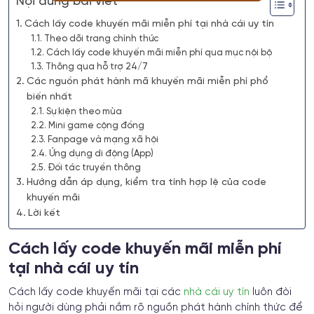
Nội dung bài viết
Cách lấy code khuyến mãi miễn phí tại nhà cái uy tín
Theo dõi trang chính thức
Cách lấy code khuyến mãi miễn phí qua mục nội bộ
Thông qua hỗ trợ 24/7
Các nguồn phát hành mã khuyến mãi miễn phí phổ
biến nhất
Sự kiện theo mùa
Mini game cộng đồng
Fanpage và mạng xã hội
Ứng dụng di động (App)
Đối tác truyền thông
Hướng dẫn áp dụng, kiểm tra tính hợp lệ của code
khuyến mãi
Lời kết
Cách lấy code khuyến mãi miễn phí
tại nhà cái uy tín
Cách lấy code khuyến mãi tại các
nhà cái uy tín
luôn đòi
hỏi người dùng phải nắm rõ nguồn phát hành chính thức để