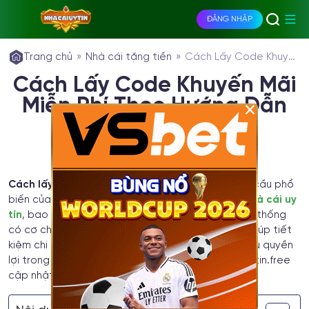
ĐĂNG NHẬP
Trang chủ
»
Nhà cái tặng tiền
»
Cách Lấy Code Khuyến
Mãi Miễn Phí Theo
Cách Lấy Code Khuyến Mãi
Hướng Dẫn Chuẩn
Miễn Phí Theo Hướng Dẫn
×
Chuẩn
Thursday, 23/04/2026
Cách lấy code khuyến mãi miễn phí
đang là nhu cầu phổ
biến của người dùng khi tham gia các nền tảng
nhà cái uy
tín
, bao gồm game, ứng dụng tiện ích hay các hệ thống
có cơ chế ưu đãi nội bộ. Phương pháp không chỉ giúp tiết
kiệm chi phí mà còn giúp người dùng tiếp cận nhiều quyền
lợi trong quá trình sử dụng dịch vụ. Cùng Nhacaiuytin.free
cập nhật!