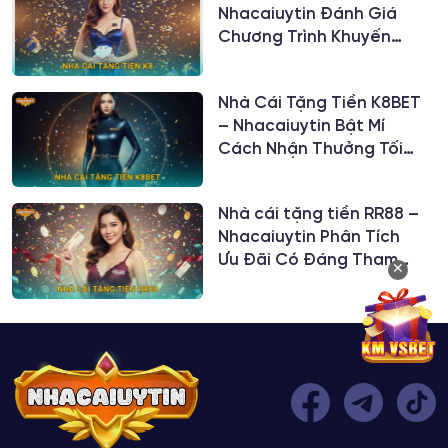
Nhacaiuytin Đánh Giá
Chương Trình Khuyến
Mãi Hấp Dẫn
Nhà Cái Tặng Tiền K8BET
– Nhacaiuytin Bật Mí
Cách Nhận Thưởng Tối
Đa
Nhà cái tặng tiền RR88 –
Nhacaiuytin Phân Tích
Ưu Đãi Có Đáng Tham
✕
Gia?