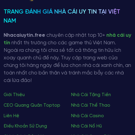
TRANG ĐÁNH GIÁ NHÀ CÁI UY TIN TẠI VIỆT
NAM
Nhacaiuytin.free
chuyên cập nhật top 10+
nhà cái uy
tín
nhất thị trường cho các game thủ Việt Nam.
Ngoài ra chúng tôi chia sẻ tất cả thông tin hữu ích
xoay quanh chủ đề này. Truy cập trang web của
chúng tôi hàng ngày để lựa chọn nhà cái xanh chín, an
toàn nhất cho bản thân và tránh mắc bẫy các nhà
cái lừa đảo!
Giới Thiệu
Nhà Cái Tặng Tiền
CEO Quang Quân Toptop
Nhà Cái Thể Thao
Liên Hệ
Nhà Cái Casino
Điều Khoản Sử Dụng
Nhà Cái Nổ Hũ