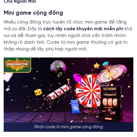
Cho Người Mới
Mini game cộng đồng
Nhiều cộng đồng trực tuyến tổ chức mini game để tặng
mã ưu đãi. Đây là
cách lấy code khuyến mãi miễn phí
khá
vui và dễ tham gia, tuy nhiên người chơi cần tránh nhóm
không rõ danh tính. Code từ mini game thường có giá trị
thấp nhưng dễ lấy, phù hợp người mới.
Nhận code từ mini game cộng đồng