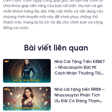
cảnh cạnh tranh ngày càng gay gắt, ưu đãi này chính là
chìa khóa giúp nền tảng của bạn nổi bật, thu hút và giữ
chân khách hàng lâu dài. Hãy cân nhắc và tận dụng các
chương trình khuyến mãi này để chinh phục những thử
thách mới, mang lại lợi ích tối đa cho chính bạn và cộng
đồng cá cược.
Bài viết liên quan
Nhà Cái Tặng Tiền K8BET
– Nhacaiuytin Bật Mí
Cách Nhận Thưởng Tối
Đa
Nhà cái tặng tiền RR88 –
Nhacaiuytin Phân Tích
Ưu Đãi Có Đáng Tham
Gia?