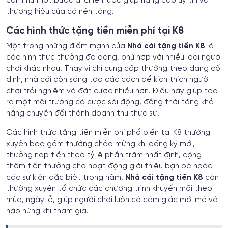
còn như một bước đi chiến lược giúp nâng cao uy tín và
thương hiệu của cả nền tảng.
Các hình thức tặng tiền miễn phí tại K8
Một trong những điểm mạnh của
Nhà cái tặng tiền K8
là
các hình thức thưởng đa dạng, phù hợp với nhiều loại người
chơi khác nhau. Thay vì chỉ cung cấp thưởng theo dạng cố
định, nhà cái còn sáng tạo các cách để kích thích người
chơi trải nghiệm và đặt cược nhiều hơn. Điều này giúp tạo
ra một môi trường cá cược sôi động, đồng thời tăng khả
năng chuyển đổi thành doanh thu thực sự.
Các hình thức tặng tiền miễn phí phổ biến tại K8 thường
xuyên bao gồm thưởng chào mừng khi đăng ký mới,
thưởng nạp tiền theo tỷ lệ phần trăm nhất định, cộng
thêm tiền thưởng cho hoạt động giới thiệu bạn bè hoặc
các sự kiện đặc biệt trong năm.
Nhà cái tặng tiền K8
còn
thường xuyên tổ chức các chương trình khuyến mãi theo
mùa, ngày lễ, giúp người chơi luôn có cảm giác mới mẻ và
hào hứng khi tham gia.