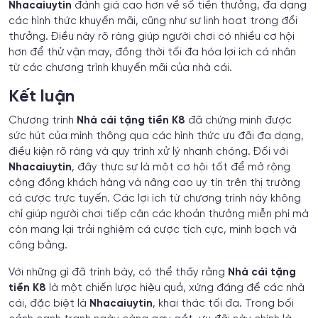
Nhacaiuytin
đánh giá cao hơn về số tiền thưởng, đa dạng
các hình thức khuyến mãi, cũng như sự linh hoạt trong đổi
thưởng. Điều này rõ ràng giúp người chơi có nhiều cơ hội
hơn để thử vận may, đồng thời tối đa hóa lợi ích cá nhân
từ các chương trình khuyến mãi của nhà cái.
Kết luận
Chương trình
Nhà cái tặng tiền K8
đã chứng minh được
sức hút của mình thông qua các hình thức ưu đãi đa dạng,
điều kiện rõ ràng và quy trình xử lý nhanh chóng. Đối với
Nhacaiuytin
, đây thực sự là một cơ hội tốt để mở rộng
cộng đồng khách hàng và nâng cao uy tín trên thị trường
cá cược trực tuyến. Các lợi ích từ chương trình này không
chỉ giúp người chơi tiếp cận các khoản thưởng miễn phí mà
còn mang lại trải nghiệm cá cược tích cực, minh bạch và
công bằng.
Với những gì đã trình bày, có thể thấy rằng
Nhà cái tặng
tiền K8
là một chiến lược hiệu quả, xứng đáng để các nhà
cái, đặc biệt là
Nhacaiuytin
, khai thác tối đa. Trong bối