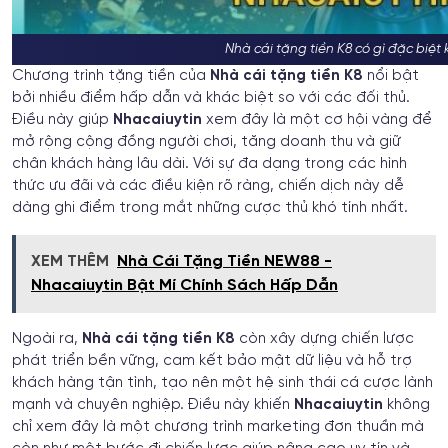
Nhà cái tặng tiền K8 có gì đặc biệt
Chương trình tặng tiền của
Nhà cái tặng tiền K8
nổi bật
bởi nhiều điểm hấp dẫn và khác biệt so với các đối thủ.
Điều này giúp
Nhacaiuytin
xem đây là một cơ hội vàng để
mở rộng cộng đồng người chơi, tăng doanh thu và giữ
chân khách hàng lâu dài. Với sự đa dạng trong các hình
thức ưu đãi và các điều kiện rõ ràng, chiến dịch này dễ
dàng ghi điểm trong mắt những cược thủ khó tính nhất.
XEM THÊM
Nhà Cái Tặng Tiền NEW88 -
Nhacaiuytin Bật Mí Chính Sách Hấp Dẫn
Ngoài ra,
Nhà cái tặng tiền K8
còn xây dựng chiến lược
phát triển bền vững, cam kết bảo mật dữ liệu và hỗ trợ
khách hàng tận tình, tạo nên một hệ sinh thái cá cược lành
mạnh và chuyên nghiệp. Điều này khiến
Nhacaiuytin
không
chỉ xem đây là một chương trình marketing đơn thuần mà