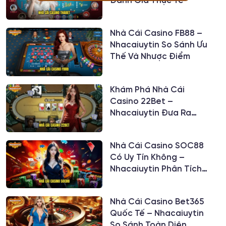
Đánh Giá Thực Tế
Nhà Cái Casino FB88 –
Nhacaiuytin So Sánh Ưu
Thế Và Nhược Điểm
Khám Phá Nhà Cái
Casino 22Bet –
Nhacaiuytin Đưa Ra
Nhận Xét Khách Quan
Nhà Cái Casino SOC88
Có Uy Tín Không –
Nhacaiuytin Phân Tích
Toàn Diện
Nhà Cái Casino Bet365
Quốc Tế – Nhacaiuytin
So Sánh Toàn Diện