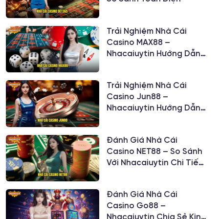
Trải Nghiệm Nhà Cái
Casino MAX88 –
Nhacaiuytin Hướng Dẫn
Toàn Tập
Trải Nghiệm Nhà Cái
Casino Jun88 –
Nhacaiuytin Hướng Dẫn
Đầy Đủ
Đánh Giá Nhà Cái
Casino NET88 – So Sánh
Với Nhacaiuytin Chi Tiết
Nhất
Đánh Giá Nhà Cái
Casino Go88 –
Nhacaiuytin Chia Sẻ Kinh