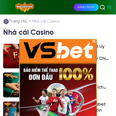
ĐĂNG NHẬP
Trang chủ
»
Nhà cái Casino
Nhà cái Casino
×
Nhà Cái Casino M88 Uy
Tín Hàng Đầu –
Nhacaiuytin Review Chi
Tiết
Đánh Giá Nhà Cái
Casino 12BET –
Nhacaiuytin Phân Tích
Chuyên Sâu
Nhà Cái Casino Thabet
Mới Nổi – Nhacaiuytin