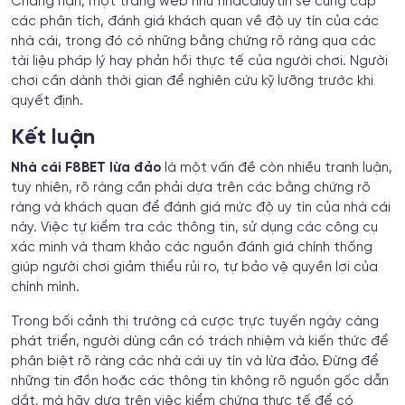
Chẳng hạn, một trang web như nhacaiuytin sẽ cung cấp
các phân tích, đánh giá khách quan về độ uy tín của các
nhà cái, trong đó có những bằng chứng rõ ràng qua các
tài liệu pháp lý hay phản hồi thực tế của người chơi. Người
chơi cần dành thời gian để nghiên cứu kỹ lưỡng trước khi
quyết định.
Kết luận
Nhà cái F8BET lừa đảo
là một vấn đề còn nhiều tranh luận,
tuy nhiên, rõ ràng cần phải dựa trên các bằng chứng rõ
ràng và khách quan để đánh giá mức độ uy tín của nhà cái
này. Việc tự kiểm tra các thông tin, sử dụng các công cụ
xác minh và tham khảo các nguồn đánh giá chính thống
giúp người chơi giảm thiểu rủi ro, tự bảo vệ quyền lợi của
chính mình.
Trong bối cảnh thị trường cá cược trực tuyến ngày càng
phát triển, người dùng cần có trách nhiệm và kiến thức để
phân biệt rõ ràng các nhà cái uy tín và lừa đảo. Đừng để
những tin đồn hoặc các thông tin không rõ nguồn gốc dẫn
dắt, mà hãy dựa trên việc kiểm chứng thực tế để có