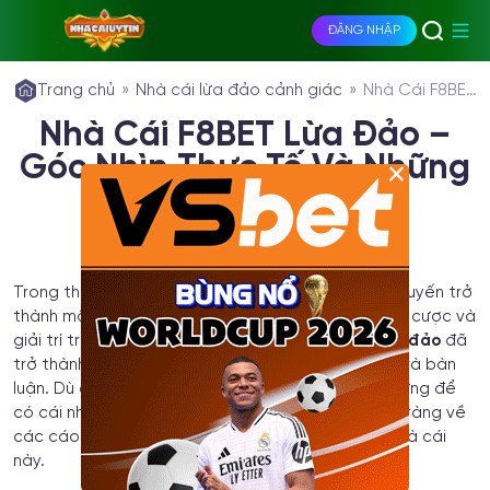
ĐĂNG NHẬP
Trang chủ
»
Nhà cái lừa đảo cảnh giác
»
Nhà Cái F8BET
Lừa Đảo –
Nhà Cái F8BET Lừa Đảo –
Góc Nhìn
Góc Nhìn Thực Tế Và Những
Thực Tế Và
×
Những Điều
Điều Cần Biết
Cần Biết
Thursday, 23/04/2026
Trong thời đại số hóa ngày nay, các nhà cái trực tuyến trở
thành một phần không thể thiếu của thị trường cá cược và
giải trí trực tuyến. Trong số đó,
nhà cái F8BET lừa đảo
đã
trở thành một từ khóa được nhiều người tìm kiếm và bàn
luận. Dù có vẻ như đây là một tin đồn tiêu cực, nhưng để
có cái nhìn khách quan, chúng ta cần phân tích rõ ràng về
các cáo buộc cũng như thực tế hoạt động của nhà cái
này.