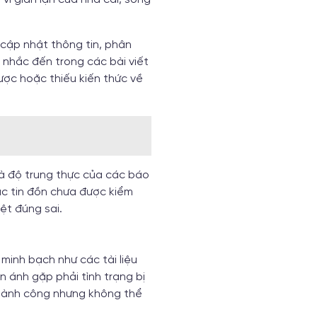
 cập nhật thông tin, phân
nhắc đến trong các bài viết
cược hoặc thiếu kiến thức về
và độ trung thực của các báo
các tin đồn chưa được kiểm
ệt đúng sai.
minh bạch như các tài liệu
n ánh gặp phải tình trạng bị
 thành công nhưng không thể