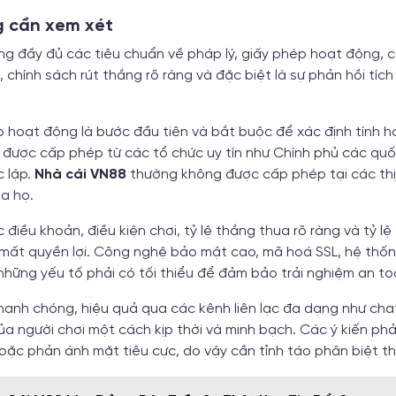
g cần xem xét
ứng đầy đủ các tiêu chuẩn về pháp lý, giấy phép hoạt động,
 chính sách rút thắng rõ ràng và đặc biệt là sự phản hồi tíc
ép hoạt động là bước đầu tiên và bắt buộc để xác định tính 
được cấp phép từ các tổ chức uy tín như Chính phủ các quốc 
 lập.
Nhà cái VN88
thường không được cấp phép tại các thị 
a họ.
 điều khoản, điều kiện chơi, tỷ lệ thắng thua rõ ràng và tỷ lệ
ị mất quyền lợi. Công nghệ bảo mật cao, mã hoá SSL, hệ thố
những yếu tố phải có tối thiểu để đảm bảo trải nghiệm an to
anh chóng, hiệu quả qua các kênh liên lạc đa dạng như chat 
ủa người chơi một cách kịp thời và minh bạch. Các ý kiến ph
hoặc phản ánh mặt tiêu cực, do vậy cần tỉnh táo phân biệt th