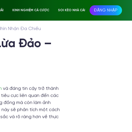
ĐĂNG NHẬP
ÃI
KINH NGHIỆM CÁ CƯỢC
SOI KÈO NHÀ CÁI
Nhìn Nhận Đa Chiều
Lừa Đảo –
n
và đáng tin cậy trở thành
 tiêu cực liên quan đến các
ng đồng mà còn làm ảnh
t này sẽ phân tích một cách
u sắc và rõ ràng hơn về thực