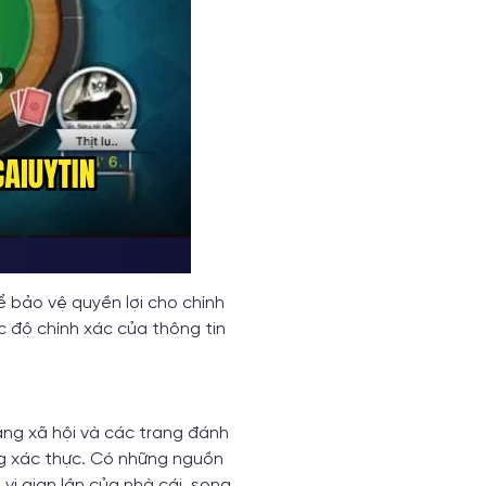
ể bảo vệ quyền lợi cho chính
c độ chính xác của thông tin
ạng xã hội và các trang đánh
ứng xác thực. Có những nguồn
vi gian lận của nhà cái, song