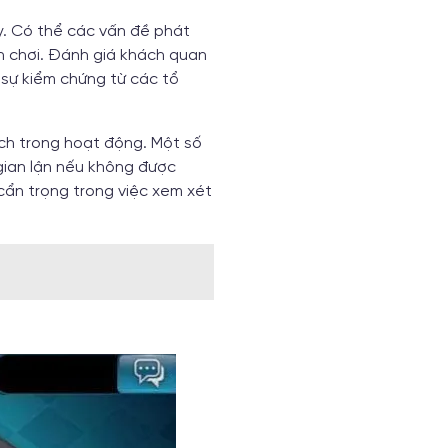
y. Có thể các vấn đề phát
nh chơi. Đánh giá khách quan
 sự kiểm chứng từ các tổ
ạch trong hoạt động. Một số
 gian lận nếu không được
cẩn trọng trong việc xem xét