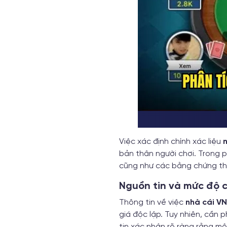
Việc xác định chính xác liệu
n
bản thân người chơi. Trong p
cũng như các bằng chứng th
Nguồn tin và mức độ c
Thông tin về việc
nhà cái V
giá độc lập. Tuy nhiên, cần 
tin xác nhận rõ ràng rằng mộ