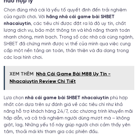
nào hợp lý
Chọn đúng nhà cái là yếu tố quyết định đến trải nghiệm
của người chơi. Với
hãng nhà cái game bài SHBET
nhacaiuytin
, các tiêu chí được đặt ra là độ uy tín, chất
lượng dịch vụ, bảo mật thông tin và khả năng thanh toán
nhanh chóng, minh bạch. Trong số các nhà cái cùng ngành,
SHBET đã chứng minh được vị thế của mình qua việc cung
cấp một nền tảng an toàn, thân thiện và đa dạng trong
các loại hình chơi.
XEM THÊM
Nhà Cái Game Bài M88 Uy Tín -
Nhacaiuytin Review Chi Tiết
Lựa chọn
nhà cái game bài SHBET nhacaiuytin
phù hợp
nhất còn dựa trên sự đánh giá về các tiêu chí như khả
năng hỗ trợ khách hàng 24/7, các chương trình khuyến mãi
hấp dẫn, và cả trải nghiệm người dùng mượt mà – không
giật, lag. Những yếu tố này giúp người chơi cảm thấy yên
tâm, thoải mái khi tham gia các phiên đấu.