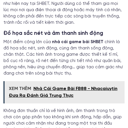
như hiện nay tại SHBET. Người dùng có thể tham gia mọi
lúc mọi nơi qua điện thoại di động hoặc máy tính cá nhân,
không cần phải đến trực tiếp các sòng bài truyền thống,
tránh rắc rối và tiết kiệm thời gian.
Đồ họa sắc nét và âm thanh sinh động
Một điểm cộng lớn của
nhà cái game bài SHBET
chính là
đồ họa sắc nét, sinh động, cùng âm thanh sống động,
chân thật. Các hình ảnh trong game được thiết kế tỉ mỉ,
bố cục rõ ràng, rõ nét đến từng chi tiết nhỏ như quân bài,
phông nền, hiệu ứng chuyển động… giúp tạo cảm giác như
đang chơi trên sòng bài thực thụ.
XEM THÊM
Nhà Cái Game Bài FB88 - Nhacaiuytin
Đưa Ra Đánh Giá Trung Thực
Không đơn thuần chỉ là về hình ảnh, âm thanh trong trò
chơi còn góp phần tạo không khí sinh động, hấp dẫn, giúp
người chơi cảm nhận như đang trong một trại thi đấu