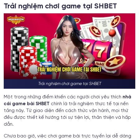
Trải nghiệm chơi game tại SHBET
Trải nghiệm chơi game tại SHBET
Một trong những điểm khiến các người chơi yêu thích
nhà
cái game bài SHBET
chính là trải nghiệm thực tế tại nền
tảng này. Từ giao diện đến cách thức vận hành, mọi thứ
đều được thiết kế hướng tới sự tiện lợi, thân thiện và hấp
dẫn.
Chưa bao giờ, việc chơi game bài trực tuyến lại dễ dàng