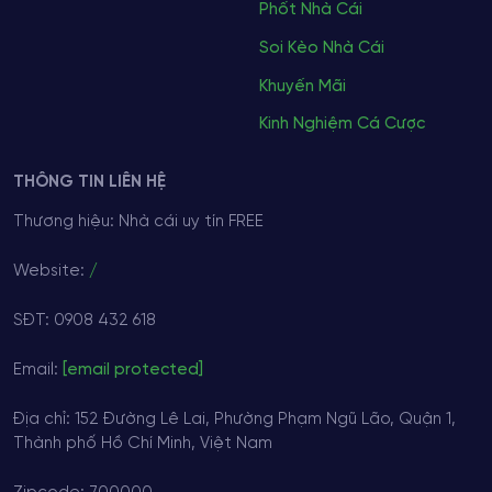
Phốt Nhà Cái
Soi Kèo Nhà Cái
Khuyến Mãi
Kinh Nghiệm Cá Cược
THÔNG TIN LIÊN HỆ
Thương hiệu: Nhà cái uy tín FREE
Website:
/
SĐT:
0908 432 618
Email:
[email protected]
Địa chỉ:
152 Đường Lê Lai, Phường Phạm Ngũ Lão, Quận 1,
Thành phố Hồ Chí Minh, Việt Nam