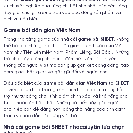
sự chuyên nghiệp qua từng chi tiết nhỏ nhất của nền tảng.
Bây giờ, chúng ta sẽ đi sâu vào các dòng sản phẩm và
dịch vụ tiêu biểu.
Game bài dân gian Việt Nam
Trong kho tàng game của
nhà cái game bài SHBET
, không
thể bỏ qua những trò chơi dân gian quen thuộc của Việt
Nam như Tiến Lên miền Nam, Phỏm, Liêng, Bài Cào,… Những
trò chơi này không chỉ mang đậm nét văn hóa truyền
thống của người Việt mà còn giúp gắn kết cộng đồng, tạo
cảm giác thân quen và gần gũi đối với người chơi.
Điều đặc biệt của
game bài dân gian Việt Nam
tại SHBET
là việc tối ưu hóa trải nghiệm, tích hợp các tính năng hỗ
trợ như tự động chơi, tính điểm chính xác, và khả năng chơi
tự do hoặc ăn tiền thật. Những cải tiến này giúp người
chơi tiếp cận dễ dàng hơn, đồng thời nâng cao tính cạnh
tranh và hấp dẫn của từng ván bài.
Nhà cái game bài SHBET nhacaiuytin lựa chọn