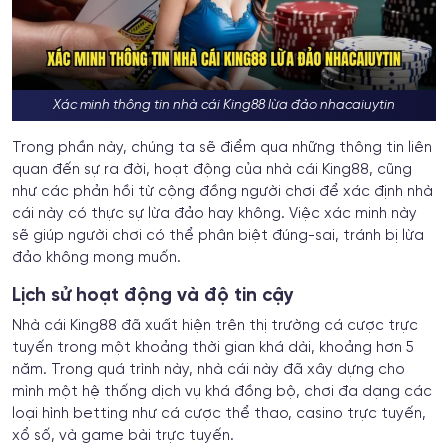
Xác minh thông tin nhà cái King88 lừa đảo nhacaiuytin
Trong phần này, chúng ta sẽ điểm qua những thông tin liên
quan đến sự ra đời, hoạt động của nhà cái King88, cũng
như các phản hồi từ cộng đồng người chơi để xác định nhà
cái này có thực sự lừa đảo hay không. Việc xác minh này
sẽ giúp người chơi có thể phân biệt đúng-sai, tránh bị lừa
đảo không mong muốn.
Lịch sử hoạt động và độ tin cậy
Nhà cái King88 đã xuất hiện trên thị trường cá cược trực
tuyến trong một khoảng thời gian khá dài, khoảng hơn 5
năm. Trong quá trình này, nhà cái này đã xây dựng cho
mình một hệ thống dịch vụ khá đồng bộ, chơi đa dạng các
loại hình betting như cá cược thể thao, casino trực tuyến,
xổ số, và game bài trực tuyến.