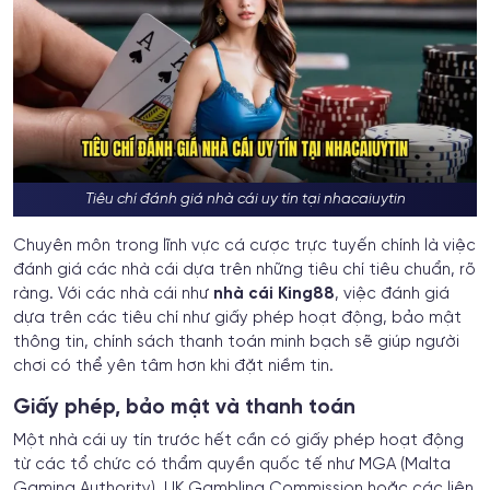
Tiêu chí đánh giá nhà cái uy tín tại nhacaiuytin
Chuyên môn trong lĩnh vực cá cược trực tuyến chính là việc
đánh giá các nhà cái dựa trên những tiêu chí tiêu chuẩn, rõ
ràng. Với các nhà cái như
nhà cái King88
, việc đánh giá
dựa trên các tiêu chí như giấy phép hoạt động, bảo mật
thông tin, chính sách thanh toán minh bạch sẽ giúp người
chơi có thể yên tâm hơn khi đặt niềm tin.
Giấy phép, bảo mật và thanh toán
Một nhà cái uy tín trước hết cần có giấy phép hoạt động
từ các tổ chức có thẩm quyền quốc tế như MGA (Malta
Gaming Authority), UK Gambling Commission hoặc các liên