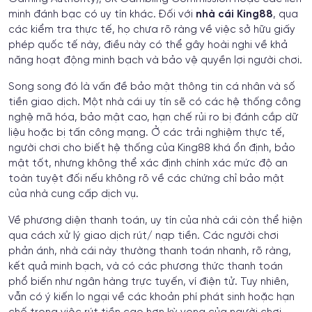
minh đánh bạc có uy tín khác. Đối với
nhà cái King88
, qua
các kiểm tra thực tế, họ chưa rõ ràng về việc sở hữu giấy
phép quốc tế này, điều này có thể gây hoài nghi về khả
năng hoạt động minh bạch và bảo vệ quyền lợi người chơi.
Song song đó là vấn đề bảo mật thông tin cá nhân và số
tiền giao dịch. Một nhà cái uy tín sẽ có các hệ thống công
nghệ mã hóa, bảo mật cao, hạn chế rủi ro bị đánh cắp dữ
liệu hoặc bị tấn công mạng. Ở các trải nghiệm thực tế,
người chơi cho biết hệ thống của King88 khá ổn định, bảo
mật tốt, nhưng không thể xác định chính xác mức độ an
toàn tuyệt đối nếu không rõ về các chứng chỉ bảo mật
của nhà cung cấp dịch vụ.
Về phương diện thanh toán, uy tín của nhà cái còn thể hiện
qua cách xử lý giao dịch rút/ nạp tiền. Các người chơi
phản ánh, nhà cái này thường thanh toán nhanh, rõ ràng,
kết quả minh bạch, và có các phương thức thanh toán
phổ biến như ngân hàng trực tuyến, ví điện tử. Tuy nhiên,
vẫn có ý kiến lo ngại về các khoản phí phát sinh hoặc hạn