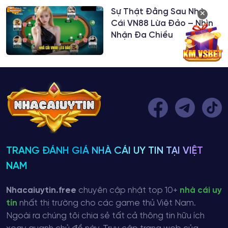
Sự Thật Đằng Sau Nhà
✕
Cái VN88 Lừa Đảo – Nhìn
Nhận Đa Chiều
TRANG ĐÁNH GIÁ NHÀ CÁI UY TIN TẠI VIỆT
NAM
Nhacaiuytin.free
chuyên cập nhật top 10+
nhà cái uy
tín
nhất thị trường cho các game thủ Việt Nam.
Ngoài ra chúng tôi chia sẻ tất cả thông tin hữu ích