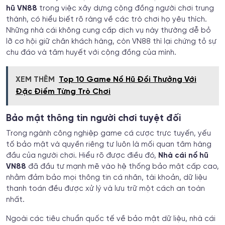
hũ VN88
trong việc xây dựng cộng đồng người chơi trung
thành, có hiểu biết rõ ràng về các trò chơi họ yêu thích.
Những nhà cái không cung cấp dịch vụ này thường dễ bỏ
lỡ cơ hội giữ chân khách hàng, còn VN88 thì lại chứng tỏ sự
chu đáo và tâm huyết với cộng đồng của mình.
XEM THÊM
Top 10 Game Nổ Hũ Đổi Thưởng Với
Đặc Điểm Từng Trò Chơi
Bảo mật thông tin người chơi tuyệt đối
Trong ngành công nghiệp game cá cược trực tuyến, yếu
tố bảo mật và quyền riêng tư luôn là mối quan tâm hàng
đầu của người chơi. Hiểu rõ được điều đó,
Nhà cái nổ hũ
VN88
đã đầu tư mạnh mẽ vào hệ thống bảo mật cấp cao,
nhằm đảm bảo mọi thông tin cá nhân, tài khoản, dữ liệu
thanh toán đều được xử lý và lưu trữ một cách an toàn
nhất.
Ngoài các tiêu chuẩn quốc tế về bảo mật dữ liệu, nhà cái