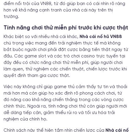
điểm nổi trội của VN88, từ đó giúp bạn có cái nhìn rõ ràng
hơn về khả năng cạnh tranh của nhà cái này trên thị
trường.
Tính năng chơi thử miễn phí trước khi cược thật
Khác biệt so với nhiều nhà cái khác,
Nhà cái nổ hũ VN88
chú trọng việc mang đến trải nghiệm thực tế mà không
bắt buộc người chơi phải đặt cược bằng tiền thật ngay từ
đầu. Các game slot và các trò chơi casino trực tuyến tại
đây đều có chức năng chơi thử miễn phí, giúp người chơi
làm quen, thử nghiệm các chiến thuật, chiến lược trước khi
quyết định tham gia cược thật.
Việc này không chỉ giúp game thủ cảm thấy tự tin và thoải
mái hơn mà còn giúp họ xác định rõ phong cách chơi, từ
đó nâng cao khả năng chiến thắng trong các vòng cược
chính thức. Ngoài ra, tính năng chơi thử còn giúp người mới
dễ dàng tiếp cận, giảm thiểu rủi ro và tối ưu hóa trải
nghiệm của chính họ.
Chính sách này thể hiện tầm nhìn chiến lược của
Nhà cái nổ