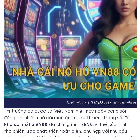
Nhà cái nổ hũ VN88 có phải lựa chọn 
Thị trường cá cược tại Việt Nam hiện nay ngày càng sôi
động, khi nhiều nhà cái mới liên tục xuất hiện. Trong số đó,
Nhà cái nổ hũ VN88
đã chứng minh được vị thế của mình
nhờ chiến lược phát triển toàn diện, phù hợp với nhu cầu