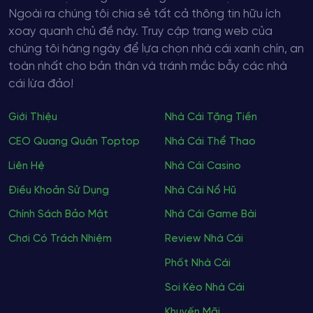
Ngoài ra chúng tôi chia sẻ tất cả thông tin hữu ích
xoay quanh chủ đề này. Truy cập trang web của
chúng tôi hàng ngày để lựa chọn nhà cái xanh chín, an
toàn nhất cho bản thân và tránh mắc bẫy các nhà
cái lừa đảo!
Giới Thiệu
Nhà Cái Tặng Tiền
CEO Quang Quân Toptop
Nhà Cái Thể Thao
Liên Hệ
Nhà Cái Casino
Điều Khoản Sử Dụng
Nhà Cái Nổ Hũ
Chính Sách Bảo Mật
Nhà Cái Game Bài
Chơi Có Trách Nhiệm
Review Nhà Cái
Phốt Nhà Cái
Soi Kèo Nhà Cái
Khuyến Mãi