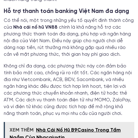
Hỗ trợ thanh toán banking Việt Nam đa dạng
Có thể nói, một trong những yếu tố quyết định thành công
của
Nhà cái nổ hũ VN88
chính là khả năng hỗ trợ các
phương thức thanh toán đa dạng, phù hợp với ngân hàng
nội địa của Việt Nam. Điều này giúp cho người chơi dễ
dàng nạp tiền, rút thưởng mà không gặp quá nhiều rào
cản về mặt phương thức, thời gian hay phí giao dịch.
Không chỉ đa dạng, các phương thức này còn đảm bảo
tính bảo mật cao, chống rủi ro rất tốt. Các ngân hàng nội
địa như Vietcombank, ACB, BIDV, Sacombank, và nhiều
ngân hàng khác đều được tích hợp linh hoạt, tiện lợi với
các phương thức chuyển khoản nhanh, điện tử hoặc thẻ
ATM. Các dịch vụ thanh toán điện tử như MOMO, ZaloPay,
và ví điện tử khác cũng được tích hợp để mở rộng khả
năng thanh toán, phục vụ mọi nhu cầu của người chơi.
XEM THÊM
Nhà Cái Nổ Hũ B9Casino Trong Tầm
Ngắm Của Nhacaiuytin