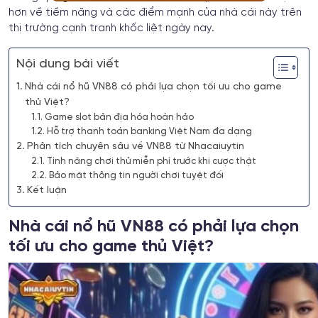
hơn về tiềm năng và các điểm mạnh của nhà cái này trên
thị trường cạnh tranh khốc liệt ngày nay.
Nội dung bài viết
Nhà cái nổ hũ VN88 có phải lựa chọn tối ưu cho game
thủ Việt?
Game slot bản địa hóa hoàn hảo
Hỗ trợ thanh toán banking Việt Nam đa dạng
Phân tích chuyên sâu về VN88 từ Nhacaiuytin
Tính năng chơi thử miễn phí trước khi cược thật
Bảo mật thông tin người chơi tuyệt đối
Kết luận
Nhà cái nổ hũ VN88 có phải lựa chọn
tối ưu cho game thủ Việt?