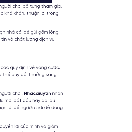
gười chơi đã từng tham gia.
c khó khăn, thuận lợi trong
họn nhà cái để gửi gắm lòng
 tín và chất lượng dịch vụ
 các quy định về vòng cược.
có thể quy đổi thưởng sang
người chơi.
Nhacaiuytin
nhận
dù mới bắt đầu hay đã lâu
ận lợi để người chơi dễ dàng
 quyền lợi của mình và giảm