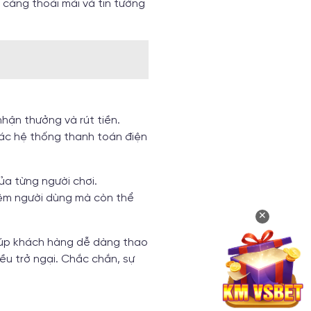
 càng thoải mái và tin tưởng
hận thưởng và rút tiền.
các hệ thống thanh toán điện
của từng người chơi.
hiệm người dùng mà còn thể
✕
giúp khách hàng dễ dàng thao
ều trở ngại. Chắc chắn, sự