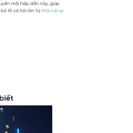
huyến mãi hấp dẫn này, giúp
bỏ lỡ cơ hội lớn từ
nhà cái uy
biết