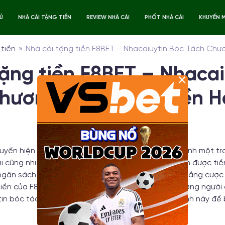
Ủ
NHÀ CÁI TẶNG TIỀN
REVIEW NHÀ CÁI
PHỐT NHÀ CÁI
KHUYẾN M
 tiền
»
Nhà cái tặng tiền F8BET – Nhacaiuytin Bóc Tách Chư
tặng tiền F8BET – Nhacai
×
hương Trình Tặng Tiền 
Thursday, 23/04/2026
tuyến hiện nay,
Nhà cái tặng tiền F8BET
đã trở thành một tr
i cũng như những khách hàng thân thiết. Việc nhận được tiề
 ngân sách để trải nghiệm mà còn tăng khả năng thắng cược 
tiền của F8BET rất đa dạng, phù hợp với mọi đối tượng người 
n bóc tách và phân tích kỹ hơn về các chương trình này để 