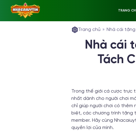
TRANG CH
Trang chủ
»
Nhà cái tặng
Nhà cái 
Tách C
Trong thế giới cá cược trực 
nhất dành cho người chơi mớ
chỉ giúp người chơi có thêm
biệt, các chương trình tặng 
member. Hãy cùng Nhacaiuyti
quyền lợi của mình.