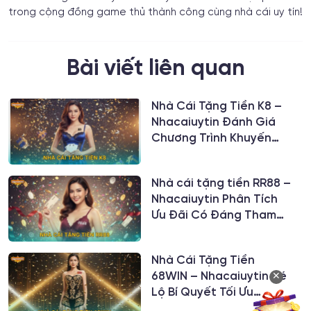
trong cộng đồng game thủ thành công cùng nhà cái uy tín!
Bài viết liên quan
Nhà Cái Tặng Tiền K8 –
Nhacaiuytin Đánh Giá
Chương Trình Khuyến
Mãi Hấp Dẫn
Nhà cái tặng tiền RR88 –
Nhacaiuytin Phân Tích
Ưu Đãi Có Đáng Tham
Gia?
Nhà Cái Tặng Tiền
68WIN – Nhacaiuytin Hé
✕
Lộ Bí Quyết Tối Ưu
Khuyến Mãi