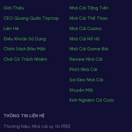
Giới Thiệu
Nhà Cái Tặng Tiền
CEO Quang Quân Toptop
Nhà Cái Thể Thao
Liên Hệ
Nhà Cái Casino
Điều Khoản Sử Dụng
Nhà Cái Nổ Hũ
Chính Sách Bảo Mật
Nhà Cái Game Bài
Chơi Có Trách Nhiệm
Review Nhà Cái
Phốt Nhà Cái
Soi Kèo Nhà Cái
Khuyến Mãi
Kinh Nghiệm Cá Cược
THÔNG TIN LIÊN HỆ
Thương hiệu: Nhà cái uy tín FREE