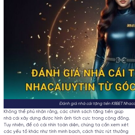
Đánh giá nhà cái tặng tiền K8BET Nhac
Không thể phủ nhận rằng, các chính sách tặng tiền giúp
nhà cái xây dựng được hình ảnh tích cực trong cộng đồng.
Tuy nhiên, để có cái nhìn toàn diện, chúng ta cần xem xét
các yếu tố khác như tính minh bạch, cách thức rút thưởng