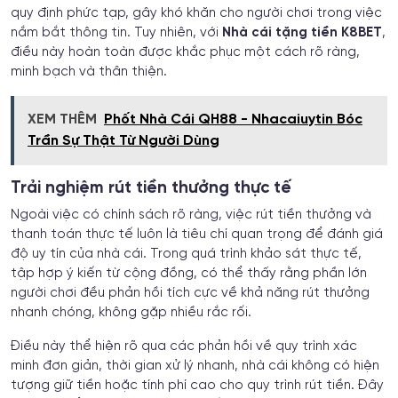
quy định phức tạp, gây khó khăn cho người chơi trong việc
nắm bắt thông tin. Tuy nhiên, với
Nhà cái tặng tiền K8BET
,
điều này hoàn toàn được khắc phục một cách rõ ràng,
minh bạch và thân thiện.
XEM THÊM
Phốt Nhà Cái QH88 - Nhacaiuytin Bóc
Trần Sự Thật Từ Người Dùng
Trải nghiệm rút tiền thưởng thực tế
Ngoài việc có chính sách rõ ràng, việc rút tiền thưởng và
thanh toán thực tế luôn là tiêu chí quan trọng để đánh giá
độ uy tín của nhà cái. Trong quá trình khảo sát thực tế,
tập hợp ý kiến từ cộng đồng, có thể thấy rằng phần lớn
người chơi đều phản hồi tích cực về khả năng rút thưởng
nhanh chóng, không gặp nhiều rắc rối.
Điều này thể hiện rõ qua các phản hồi về quy trình xác
minh đơn giản, thời gian xử lý nhanh, nhà cái không có hiện
tượng giữ tiền hoặc tính phí cao cho quy trình rút tiền. Đây