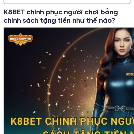
K8BET chinh phục người chơi bằng
chính sách tặng tiền như thế nào?