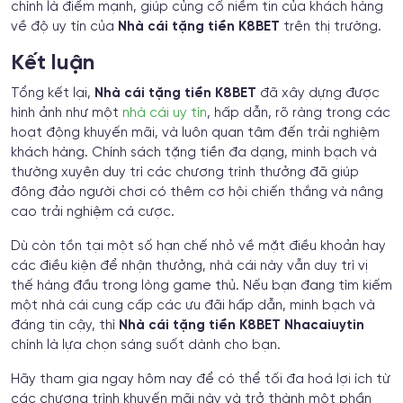
chính là điểm mạnh, giúp củng cố niềm tin của khách hàng
về độ uy tín của
Nhà cái tặng tiền K8BET
trên thị trường.
Kết luận
Tổng kết lại,
Nhà cái tặng tiền K8BET
đã xây dựng được
hình ảnh như một
nhà cái uy tín
, hấp dẫn, rõ ràng trong các
hoạt động khuyến mãi, và luôn quan tâm đến trải nghiệm
khách hàng. Chính sách tặng tiền đa dạng, minh bạch và
thường xuyên duy trì các chương trình thưởng đã giúp
đông đảo người chơi có thêm cơ hội chiến thắng và nâng
cao trải nghiệm cá cược.
Dù còn tồn tại một số hạn chế nhỏ về mặt điều khoản hay
các điều kiện để nhận thưởng, nhà cái này vẫn duy trì vị
thế hàng đầu trong lòng game thủ. Nếu bạn đang tìm kiếm
một nhà cái cung cấp các ưu đãi hấp dẫn, minh bạch và
đáng tin cậy, thì
Nhà cái tặng tiền K8BET Nhacaiuytin
chính là lựa chọn sáng suốt dành cho bạn.
Hãy tham gia ngay hôm nay để có thể tối đa hoá lợi ích từ
các chương trình khuyến mãi này và trở thành một phần