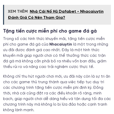
XEM THÊM
Nhà Cái Nổ Hũ Dafabet - Nhacaiuytin
Đánh Giá Có Nên Tham Gia?
Tặng tiền cược miễn phí cho game đá gà
Trong số các hình thức khuyến mãi, tặng tiền cược miễn
phí cho game đá gà của
Nhacaiuytin
là một trong những
ưu đãi được đánh giá cao nhất. Đây là một hình thức
khuyến mãi giúp người chơi có thể thưởng thức các trận
đá gà mà không cần phải bỏ ra nhiều vốn ban đầu, giảm
thiểu rủi ro và nâng cao trải nghiệm cược thực tế.
Không chỉ thu hút người chơi mới, ưu đãi này còn là sự tri ân
cho các game thủ trung thành qua việc tiếp tục duy trì
các chương trình tặng tiền cược miễn phí định kỳ. Đồng
thời, nhà cái cũng đặt ra các điều khoản rõ ràng, minh
bạch, giúp người chơi dễ dàng hiểu và tận dụng tối đa các
chương trình này mà không lo bị lừa đảo hoặc cạnh tranh
không lành mạnh.