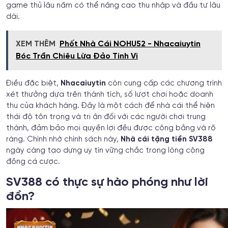
game thủ lâu năm có thể nâng cao thu nhập và đầu tư lâu
dài.
XEM THÊM
Phốt Nhà Cái NOHU52 - Nhacaiuytin
Bóc Trần Chiêu Lừa Đảo Tinh Vi
Điều đặc biệt,
Nhacaiuytin
còn cung cấp các chương trình
xét thưởng dựa trên thành tích, số lượt chơi hoặc doanh
thu của khách hàng. Đây là một cách để nhà cái thể hiện
thái độ tôn trọng và tri ân đối với các người chơi trung
thành, đảm bảo mọi quyền lợi đều được công bằng và rõ
ràng. Chính nhờ chính sách này,
Nhà cái tặng tiền SV388
ngày càng tạo dựng uy tín vững chắc trong lòng cộng
đồng cá cược.
SV388 có thực sự hào phóng như lời
đồn?