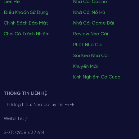
Liên Hệ
Nhà Cái Casino
Điều Khoản Sử Dụng
Nhà Cái Nổ Hũ
Chính Sách Bảo Mật
Nhà Cái Game Bài
Chơi Có Trách Nhiệm
Review Nhà Cái
Phốt Nhà Cái
Soi Kèo Nhà Cái
Khuyến Mãi
Kinh Nghiệm Cá Cược
THÔNG TIN LIÊN HỆ
Thương hiệu: Nhà cái uy tín FREE
Website:
/
SĐT:
0908 432 618