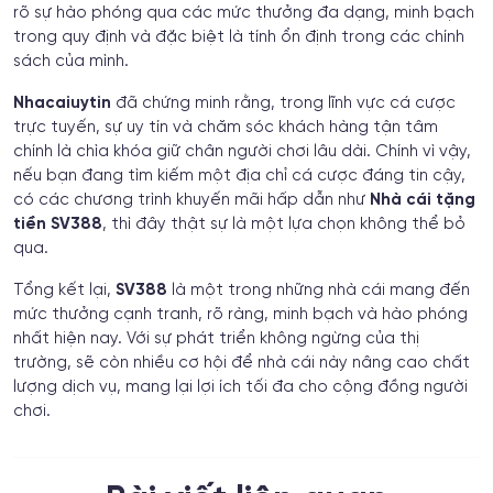
rõ sự hào phóng qua các mức thưởng đa dạng, minh bạch
trong quy định và đặc biệt là tính ổn định trong các chính
sách của mình.
Nhacaiuytin
đã chứng minh rằng, trong lĩnh vực cá cược
trực tuyến, sự uy tín và chăm sóc khách hàng tận tâm
chính là chìa khóa giữ chân người chơi lâu dài. Chính vì vậy,
nếu bạn đang tìm kiếm một địa chỉ cá cược đáng tin cậy,
có các chương trình khuyến mãi hấp dẫn như
Nhà cái tặng
tiền SV388
, thì đây thật sự là một lựa chọn không thể bỏ
qua.
Tổng kết lại,
SV388
là một trong những nhà cái mang đến
mức thưởng cạnh tranh, rõ ràng, minh bạch và hào phóng
nhất hiện nay. Với sự phát triển không ngừng của thị
trường, sẽ còn nhiều cơ hội để nhà cái này nâng cao chất
lượng dịch vụ, mang lại lợi ích tối đa cho cộng đồng người
chơi.