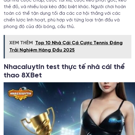
đại như cược chấp, cược tài xỉu, cược kèo phạt góc, kèo
thẻ đỏ, và nhiều loại kèo đặc biệt khác. Người chơi hoàn
toàn có thể tận dụng tối đa các cơ hội thắng với các
chiến lược linh hoạt, phù hợp với từng loại trận đấu và
phong độ của đội bóng, cầu thủ.
XEM THÊM
Top 10 Nhà Cái Cá Cược Tennis Đáng
Trải Nghiệm Hàng Đầu 2025
Nhacaiuytin test thực tế nhà cái thể
thao 8XBet