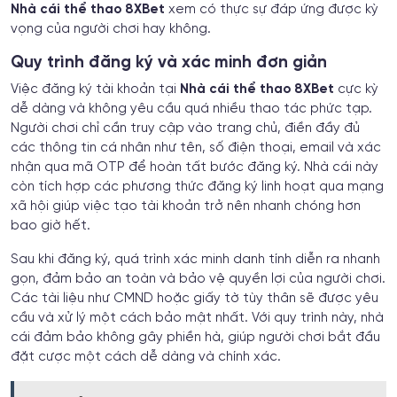
Nhà cái thể thao 8XBet
xem có thực sự đáp ứng được kỳ
vọng của người chơi hay không.
Quy trình đăng ký và xác minh đơn giản
Việc đăng ký tài khoản tại
Nhà cái thể thao 8XBet
cực kỳ
dễ dàng và không yêu cầu quá nhiều thao tác phức tạp.
Người chơi chỉ cần truy cập vào trang chủ, điền đầy đủ
các thông tin cá nhân như tên, số điện thoại, email và xác
nhận qua mã OTP để hoàn tất bước đăng ký. Nhà cái này
còn tích hợp các phương thức đăng ký linh hoạt qua mạng
xã hội giúp việc tạo tài khoản trở nên nhanh chóng hơn
bao giờ hết.
Sau khi đăng ký, quá trình xác minh danh tính diễn ra nhanh
gọn, đảm bảo an toàn và bảo vệ quyền lợi của người chơi.
Các tài liệu như CMND hoặc giấy tờ tùy thân sẽ được yêu
cầu và xử lý một cách bảo mật nhất. Với quy trình này, nhà
cái đảm bảo không gây phiền hà, giúp người chơi bắt đầu
đặt cược một cách dễ dàng và chính xác.