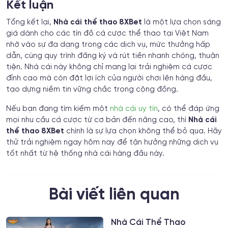
Kết luận
Tổng kết lại,
Nhà cái thể thao 8XBet
là một lựa chọn sáng
giá dành cho các tín đồ cá cược thể thao tại Việt Nam
nhờ vào sự đa dạng trong các dịch vụ, mức thưởng hấp
dẫn, cùng quy trình đăng ký và rút tiền nhanh chóng, thuận
tiện. Nhà cái này không chỉ mang lại trải nghiệm cá cược
đỉnh cao mà còn đặt lợi ích của người chơi lên hàng đầu,
tạo dựng niềm tin vững chắc trong cộng đồng.
Nếu bạn đang tìm kiếm một
nhà cái uy tín
, có thể đáp ứng
mọi nhu cầu cá cược từ cơ bản đến nâng cao, thì
Nhà cái
thể thao 8XBet
chính là sự lựa chọn không thể bỏ qua. Hãy
thử trải nghiệm ngay hôm nay để tận hưởng những dịch vụ
tốt nhất từ ​​hệ thống nhà cái hàng đầu này.
Bài viết liên quan
Nhà Cái Thể Thao