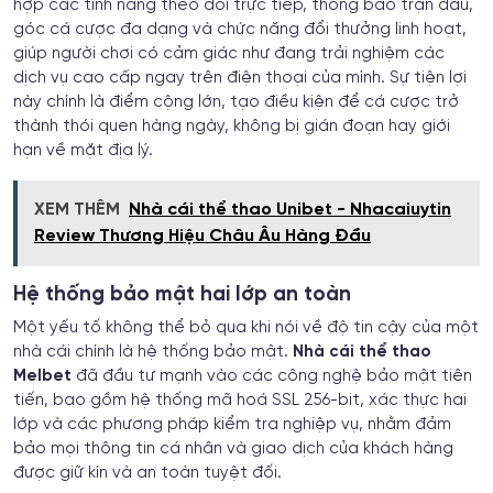
hợp các tính năng theo dõi trực tiếp, thông báo trận đấu,
góc cá cược đa dạng và chức năng đổi thưởng linh hoạt,
giúp người chơi có cảm giác như đang trải nghiệm các
dịch vụ cao cấp ngay trên điện thoại của mình. Sự tiện lợi
này chính là điểm cộng lớn, tạo điều kiện để cá cược trở
thành thói quen hàng ngày, không bị gián đoạn hay giới
hạn về mặt địa lý.
XEM THÊM
Nhà cái thể thao Unibet - Nhacaiuytin
Review Thương Hiệu Châu Âu Hàng Đầu
Hệ thống bảo mật hai lớp an toàn
Một yếu tố không thể bỏ qua khi nói về độ tin cậy của một
nhà cái chính là hệ thống bảo mật.
Nhà cái thể thao
Melbet
đã đầu tư mạnh vào các công nghệ bảo mật tiên
tiến, bao gồm hệ thống mã hoá SSL 256-bit, xác thực hai
lớp và các phương pháp kiểm tra nghiệp vụ, nhằm đảm
bảo mọi thông tin cá nhân và giao dịch của khách hàng
được giữ kín và an toàn tuyệt đối.