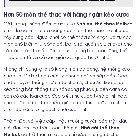
Hơn 50 môn thể thao với hàng ngàn kèo cược
Một trong những điểm mạnh của
Nhà cái thể thao Melbet
chính là danh mục đa dạng các môn thể thao mà nhà cái
này cung cấp. Người chơi có thể thỏa sức chọn lựa từ các
môn phổ biến như bóng đá, bóng rổ, quần vợt, cricket cho
tới các môn ít phổ biến hơn như bóng bàn, cầu lông, thể
thao điện tử và cả các giải đấu quốc tế lớn nhỏ.
Không chỉ dừng lại ở số lượng môn đa dạng, hệ thống kèo
cược tại Melbet còn cực kỳ phong phú và hấp dẫn. Các
cược truyền thống như cược châu Á, châu Âu, kèo chấp,
kèo tổng bàn thắng luôn sẵn sàng phục vụ, bên cạnh đó
còn có các loại cược đặc biệt như cược tỷ số chính xác,
cược hiệp, cược trực tiếp, giúp cược thủ có đủ lựa chọn
phù hợp với phong cách chơi của mình.
Thêm nữa, với việc cập nhật thường xuyên các trận đấu,
giải đấu lớn nhỏ trên toàn thế giới,
Nhà cái thể thao
Melbet
đã trở thành một địa chỉ cược mà người chơi