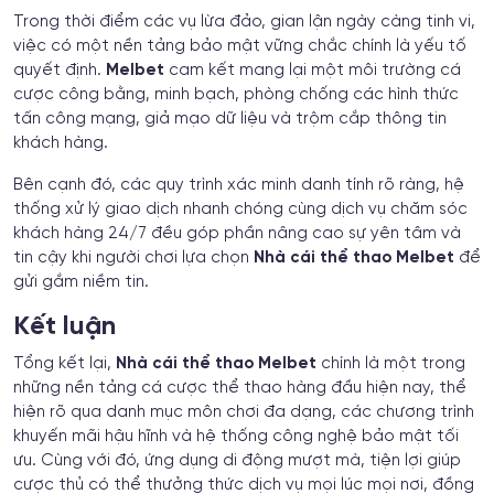
Trong thời điểm các vụ lừa đảo, gian lận ngày càng tinh vi,
việc có một nền tảng bảo mật vững chắc chính là yếu tố
quyết định.
Melbet
cam kết mang lại một môi trường cá
cược công bằng, minh bạch, phòng chống các hình thức
tấn công mạng, giả mạo dữ liệu và trộm cắp thông tin
khách hàng.
Bên cạnh đó, các quy trình xác minh danh tính rõ ràng, hệ
thống xử lý giao dịch nhanh chóng cùng dịch vụ chăm sóc
khách hàng 24/7 đều góp phần nâng cao sự yên tâm và
tin cậy khi người chơi lựa chọn
Nhà cái thể thao Melbet
để
gửi gắm niềm tin.
Kết luận
Tổng kết lại,
Nhà cái thể thao Melbet
chính là một trong
những nền tảng cá cược thể thao hàng đầu hiện nay, thể
hiện rõ qua danh mục môn chơi đa dạng, các chương trình
khuyến mãi hậu hĩnh và hệ thống công nghệ bảo mật tối
ưu. Cùng với đó, ứng dụng di động mượt mà, tiện lợi giúp
cược thủ có thể thưởng thức dịch vụ mọi lúc mọi nơi, đồng