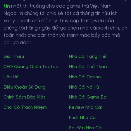
tín
nhất thị trường cho các game thủ Việt Nam.
Ngoài ra chúng tôi chia sẻ tất cả thông tin hữu ích
xoay quanh chủ đề này. Truy cập trang web của
chúng tôi hàng ngày để lựa chọn nhà cái xanh chín, an
toàn nhất cho bản thân và tránh mắc bẫy các nhà
cái lừa đảo!
Giới Thiệu
Nhà Cái Tặng Tiền
CEO Quang Quân Toptop
Nhà Cái Thể Thao
Liên Hệ
Nhà Cái Casino
Điều Khoản Sử Dụng
Nhà Cái Nổ Hũ
Chính Sách Bảo Mật
Nhà Cái Game Bài
Chơi Có Trách Nhiệm
Review Nhà Cái
Phốt Nhà Cái
Soi Kèo Nhà Cái