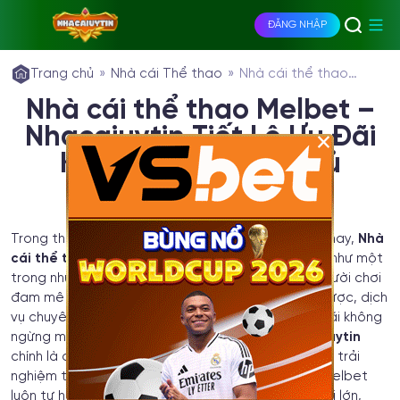
ĐĂNG NHẬP
Trang chủ
»
Nhà cái Thể thao
»
Nhà cái thể thao
Melbet – Nhacaiuytin
Nhà cái thể thao Melbet –
Tiết Lộ Ưu Đãi Khủng
Nhacaiuytin Tiết Lộ Ưu Đãi
Cho Cược Thủ
×
Khủng Cho Cược Thủ
Thursday, 23/04/2026
Trong thế giới cá cược thể thao trực tuyến ngày nay,
Nhà
cái thể thao Melbet
đã khẳng định vị trí của mình như một
trong những nền tảng uy tín, hấp dẫn dành cho người chơi
đam mê đặt cược. Với đa dạng các loại hình cá cược, dịch
vụ chuyên nghiệp và những chương trình khuyến mãi không
ngừng mở rộng,
Nhà cái thể thao Melbet Nhacaiuytin
chính là địa chỉ tin cậy giúp các cược thủ có những trải
nghiệm thú vị và sinh lời. Không chỉ dừng lại ở đó, Melbet
luôn tự hào mang đến cho khách hàng nhiều ưu đãi lớn,