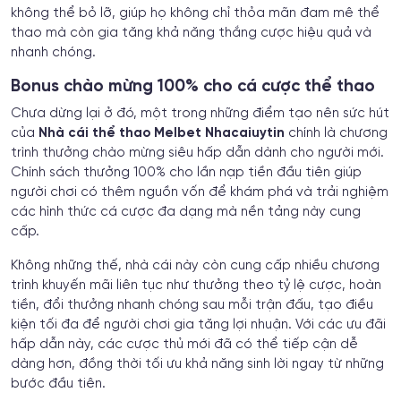
không thể bỏ lỡ, giúp họ không chỉ thỏa mãn đam mê thể
thao mà còn gia tăng khả năng thắng cược hiệu quả và
nhanh chóng.
Bonus chào mừng 100% cho cá cược thể thao
Chưa dừng lại ở đó, một trong những điểm tạo nên sức hút
của
Nhà cái thể thao Melbet Nhacaiuytin
chính là chương
trình thưởng chào mừng siêu hấp dẫn dành cho người mới.
Chính sách thưởng 100% cho lần nạp tiền đầu tiên giúp
người chơi có thêm nguồn vốn để khám phá và trải nghiệm
các hình thức cá cược đa dạng mà nền tảng này cung
cấp.
Không những thế, nhà cái này còn cung cấp nhiều chương
trình khuyến mãi liên tục như thưởng theo tỷ lệ cược, hoàn
tiền, đổi thưởng nhanh chóng sau mỗi trận đấu, tạo điều
kiện tối đa để người chơi gia tăng lợi nhuận. Với các ưu đãi
hấp dẫn này, các cược thủ mới đã có thể tiếp cận dễ
dàng hơn, đồng thời tối ưu khả năng sinh lời ngay từ những
bước đầu tiên.