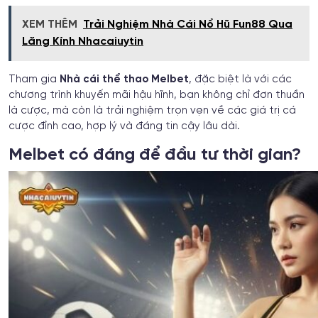
XEM THÊM
Trải Nghiệm Nhà Cái Nổ Hũ Fun88 Qua
Lăng Kính Nhacaiuytin
Tham gia
Nhà cái thể thao Melbet
, đặc biệt là với các
chương trình khuyến mãi hậu hĩnh, bạn không chỉ đơn thuần
là cược, mà còn là trải nghiệm trọn vẹn về các giá trị cá
cược đỉnh cao, hợp lý và đáng tin cậy lâu dài.
Melbet có đáng để đầu tư thời gian?