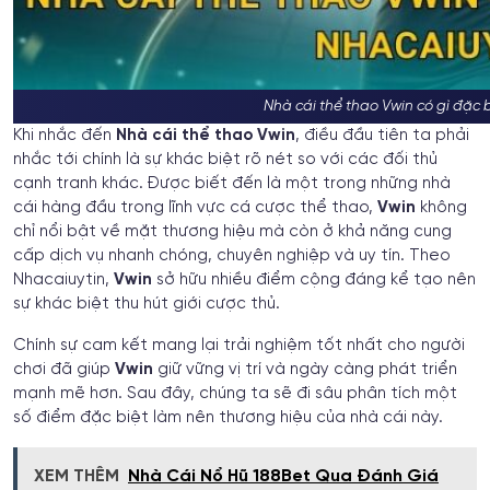
Nhà cái thể thao Vwin có gì đặc 
Khi nhắc đến
Nhà cái thể thao Vwin
, điều đầu tiên ta phải
nhắc tới chính là sự khác biệt rõ nét so với các đối thủ
cạnh tranh khác. Được biết đến là một trong những nhà
cái hàng đầu trong lĩnh vực cá cược thể thao,
Vwin
không
chỉ nổi bật về mặt thương hiệu mà còn ở khả năng cung
cấp dịch vụ nhanh chóng, chuyên nghiệp và uy tín. Theo
Nhacaiuytin,
Vwin
sở hữu nhiều điểm cộng đáng kể tạo nên
sự khác biệt thu hút giới cược thủ.
Chính sự cam kết mang lại trải nghiệm tốt nhất cho người
chơi đã giúp
Vwin
giữ vững vị trí và ngày càng phát triển
mạnh mẽ hơn. Sau đây, chúng ta sẽ đi sâu phân tích một
số điểm đặc biệt làm nên thương hiệu của nhà cái này.
XEM THÊM
Nhà Cái Nổ Hũ 188Bet Qua Đánh Giá