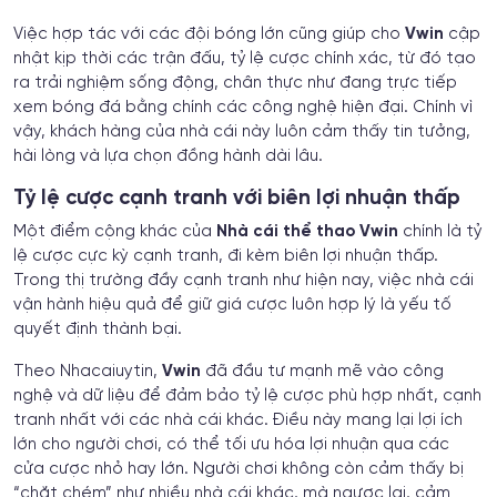
Việc hợp tác với các đội bóng lớn cũng giúp cho
Vwin
cập
nhật kịp thời các trận đấu, tỷ lệ cược chính xác, từ đó tạo
ra trải nghiệm sống động, chân thực như đang trực tiếp
xem bóng đá bằng chính các công nghệ hiện đại. Chính vì
vậy, khách hàng của nhà cái này luôn cảm thấy tin tưởng,
hài lòng và lựa chọn đồng hành dài lâu.
Tỷ lệ cược cạnh tranh với biên lợi nhuận thấp
Một điểm cộng khác của
Nhà cái thể thao Vwin
chính là tỷ
lệ cược cực kỳ cạnh tranh, đi kèm biên lợi nhuận thấp.
Trong thị trường đầy cạnh tranh như hiện nay, việc nhà cái
vận hành hiệu quả để giữ giá cược luôn hợp lý là yếu tố
quyết định thành bại.
Theo Nhacaiuytin,
Vwin
đã đầu tư mạnh mẽ vào công
nghệ và dữ liệu để đảm bảo tỷ lệ cược phù hợp nhất, cạnh
tranh nhất với các nhà cái khác. Điều này mang lại lợi ích
lớn cho người chơi, có thể tối ưu hóa lợi nhuận qua các
cửa cược nhỏ hay lớn. Người chơi không còn cảm thấy bị
“chặt chém” như nhiều nhà cái khác, mà ngược lại, cảm