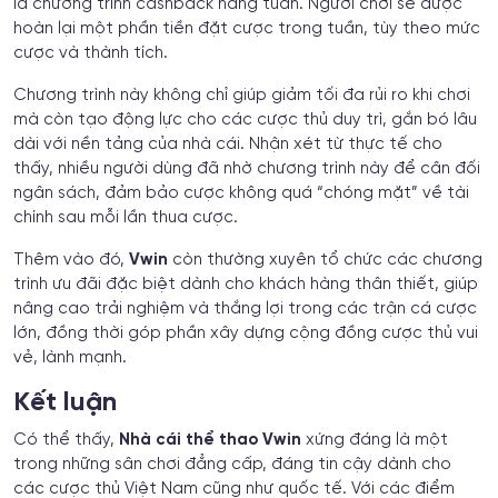
là chương trình cashback hàng tuần. Người chơi sẽ được
hoàn lại một phần tiền đặt cược trong tuần, tùy theo mức
cược và thành tích.
Chương trình này không chỉ giúp giảm tối đa rủi ro khi chơi
mà còn tạo động lực cho các cược thủ duy trì, gắn bó lâu
dài với nền tảng của nhà cái. Nhận xét từ thực tế cho
thấy, nhiều người dùng đã nhờ chương trình này để cân đối
ngân sách, đảm bảo cược không quá “chóng mặt” về tài
chính sau mỗi lần thua cược.
Thêm vào đó,
Vwin
còn thường xuyên tổ chức các chương
trình ưu đãi đặc biệt dành cho khách hàng thân thiết, giúp
nâng cao trải nghiệm và thắng lợi trong các trận cá cược
lớn, đồng thời góp phần xây dựng cộng đồng cược thủ vui
vẻ, lành mạnh.
Kết luận
Có thể thấy,
Nhà cái thể thao Vwin
xứng đáng là một
trong những sân chơi đẳng cấp, đáng tin cậy dành cho
các cược thủ Việt Nam cũng như quốc tế. Với các điểm