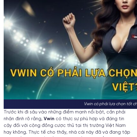
Vwin có phải lựa chọn tốt c
Trước khi đi sâu vào những điểm mạnh nổi bật, cần phải
nhận định rõ rằng,
Vwin
có thực sự phù hợp và đáng tin
cậy đối với cộng đồng cược thủ tại thị trường Việt Nam
hay không. Thực tế cho thấy, nhà cái này đã và đang tập