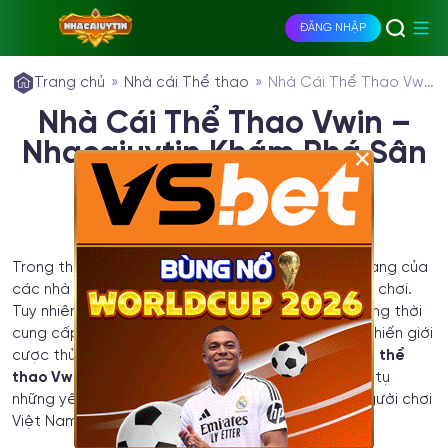
ĐĂNG NHẬP
Trang chủ
»
Nhà cái Thể thao
»
Nhà Cái Thể Thao Vwin
– Nhacaiuytin Khám
Nhà Cái Thể Thao Vwin –
Phá Sân Chơi Đẳng
Nhacaiuytin Khám Phá Sân
Cấp
×
Chơi Đẳng Cấp
Thursday, 23/04/2026
Trong thế giới cá cược thể thao hiện nay, sự đa dạng của
các nhà cái mang đến nhiều sự lựa chọn cho người chơi.
Tuy nhiên, để tìm ra một địa chỉ uy tín, an toàn, đồng thời
cung cấp những trải nghiệm đỉnh cao luôn là điều khiến giới
cược thủ đặc biệt quan tâm. Trong số đó,
Nhà cái thể
thao Vwin
nổi bật như một sân chơi đẳng cấp, hội tụ
những yếu tố vượt trội, phù hợp với nhu cầu của người chơi
Việt Nam cũng như toàn cầu.