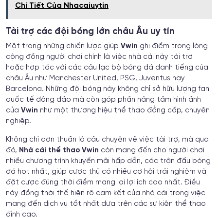
Chi Tiết Của Nhacaiuytin
Tài trợ các đội bóng lớn châu Âu uy tín
Một trong những chiến lược giúp
Vwin
ghi điểm trong lòng
cộng đồng người chơi chính là việc nhà cái này tài trợ
hoặc hợp tác với các câu lạc bộ bóng đá danh tiếng của
châu Âu như Manchester United, PSG, Juventus hay
Barcelona. Những đội bóng này không chỉ sở hữu lượng fan
quốc tế đông đảo mà còn góp phần nâng tầm hình ảnh
của
Vwin
như một thương hiệu thể thao đẳng cấp, chuyên
nghiệp.
Không chỉ đơn thuần là câu chuyện về việc tài trợ, mà qua
đó,
Nhà cái thể thao Vwin
còn mang đến cho người chơi
nhiều chương trình khuyến mãi hấp dẫn, các trận đấu bóng
đá hot nhất, giúp cược thủ có nhiều cơ hội trải nghiệm và
đặt cược đúng thời điểm mang lại lợi ích cao nhất. Điều
này đồng thời thể hiện rõ cam kết của nhà cái trong việc
mang đến dịch vụ tốt nhất dựa trên các sự kiện thể thao
đỉnh cao.