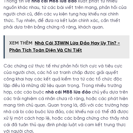
Thông tin về
nhà cái M88 lừa đảo
xuất phát từ nhiều
nguồn khác nhau, từ các bài viết trên mạng, phản hồi của
người chơi cũ, đến các vụ kiện tụng hay khiếu nại chính
thức. Tuy nhiên, để đưa ra kết luận chính xác, cần thiết
phải dựa trên bằng chứng rõ ràng, khách quan.
XEM THÊM
Nhà Cái 33WIN Lừa Đảo Hay Uy Tín? -
Phân Tích Toàn Diện Và Chi Tiết
Các chứng cứ thực tế như phản hồi tích cực và tiêu cực
của người chơi, các hồ sơ tranh chấp được giải quyết
công khai hay các kết quả kiểm tra từ các tổ chức độc
lập đều là những dữ liệu quan trọng. Trong nhiều trường
hợp, các cáo buộc
nhà cái M88 lừa đảo
chủ yếu dựa trên
các trải nghiệm cá nhân chưa rõ ràng, hoặc các phát hiện
mang tính chủ quan. Quan trọng là, đối với các trường hợp
nhà cái bị cáo buộc lừa đảo, các khiếu nại có thể đã được
xử lý một cách hợp lệ, hoặc các bằng chứng cho thấy nhà
cái đã tuân thủ quy định pháp luật và cam kết trung thực
với người chơi.