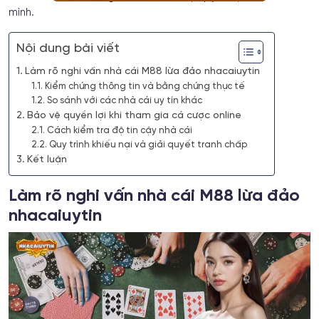
mình.
Nội dung bài viết
Làm rõ nghi vấn nhà cái M88 lừa đảo nhacaiuytin
Kiểm chứng thông tin và bằng chứng thực tế
So sánh với các nhà cái uy tín khác
Bảo vệ quyền lợi khi tham gia cá cược online
Cách kiểm tra độ tin cậy nhà cái
Quy trình khiếu nại và giải quyết tranh chấp
Kết luận
Làm rõ nghi vấn nhà cái M88 lừa đảo
nhacaiuytin