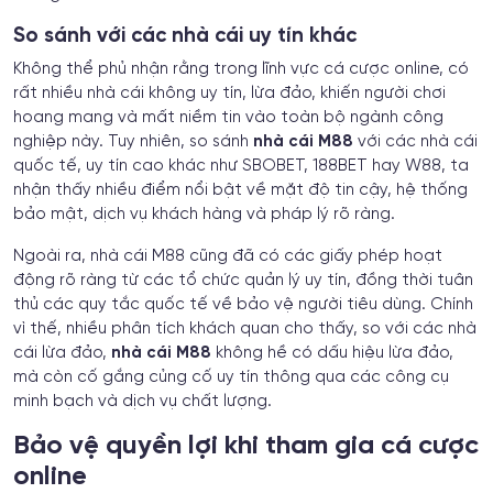
So sánh với các nhà cái uy tín khác
Không thể phủ nhận rằng trong lĩnh vực cá cược online, có
rất nhiều nhà cái không uy tín, lừa đảo, khiến người chơi
hoang mang và mất niềm tin vào toàn bộ ngành công
nghiệp này. Tuy nhiên, so sánh
nhà cái M88
với các nhà cái
quốc tế, uy tín cao khác như SBOBET, 188BET hay W88, ta
nhận thấy nhiều điểm nổi bật về mặt độ tin cậy, hệ thống
bảo mật, dịch vụ khách hàng và pháp lý rõ ràng.
Ngoài ra, nhà cái M88 cũng đã có các giấy phép hoạt
động rõ ràng từ các tổ chức quản lý uy tín, đồng thời tuân
thủ các quy tắc quốc tế về bảo vệ người tiêu dùng. Chính
vì thế, nhiều phân tích khách quan cho thấy, so với các nhà
cái lừa đảo,
nhà cái M88
không hề có dấu hiệu lừa đảo,
mà còn cố gắng củng cố uy tín thông qua các công cụ
minh bạch và dịch vụ chất lượng.
Bảo vệ quyền lợi khi tham gia cá cược
online