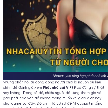
Nhacaiuytin tổng hợp phốt nhà cái VI
Những phản hồi từ cộng đồng người chơi là nguồn dữ liệu
chính để đánh giá xem
Phốt nhà cái VIP79
có đúng sự thật
hay không. Trong số đó, nhiều người đã từng tham gia và
gặp phải các vấn đề không mong muốn khi giao dịch hay
chơi game tại đây. Đó chính là cơ sở để Nhacaiuytin tổng