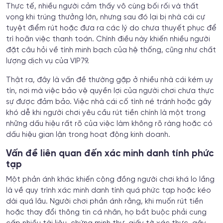
Thực tế, nhiều người cảm thấy vô cùng bối rối và thất
vọng khi trúng thưởng lớn, nhưng sau đó lại bị nhà cái cự
tuyệt điểm rút hoặc đưa ra các lý do chưa thuyết phục để
trì hoãn việc thanh toán. Chính điều này khiến nhiều người
đặt câu hỏi về tính minh bạch của hệ thống, cũng như chất
lượng dịch vụ của VIP79.
Thật ra, đây là vấn đề thường gặp ở nhiều nhà cái kém uy
tín, nơi mà việc bảo vệ quyền lợi của người chơi chưa thực
sự được đảm bảo. Việc nhà cái cố tình né tránh hoặc gây
khó dễ khi người chơi yêu cầu rút tiền chính là một trong
những dấu hiệu rất rõ của việc làm không rõ ràng hoặc có
dấu hiệu gian lận trong hoạt động kinh doanh.
Vấn đề liên quan đến xác minh danh tính phức
tạp
Một phản ánh khác khiến cộng đồng người chơi khá lo lắng
là về quy trình xác minh danh tính quá phức tạp hoặc kéo
dài quá lâu. Người chơi phản ánh rằng, khi muốn rút tiền
hoặc thay đổi thông tin cá nhân, họ bắt buộc phải cung