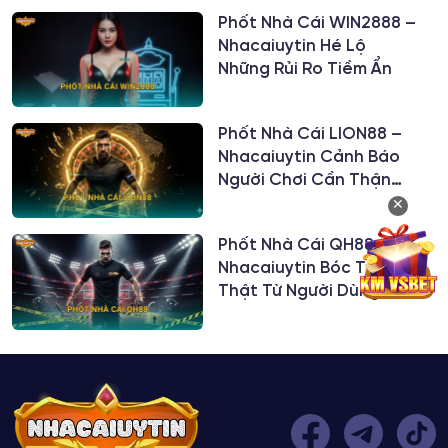
Phốt Nhà Cái WIN2888 –
Nhacaiuytin Hé Lộ
Những Rủi Ro Tiềm Ẩn
Phốt Nhà Cái LION88 –
Nhacaiuytin Cảnh Báo
Người Chơi Cần Thận
Trọng
✕
Phốt Nhà Cái QH88 –
Nhacaiuytin Bóc Trần Sự
Thật Từ Người Dùng