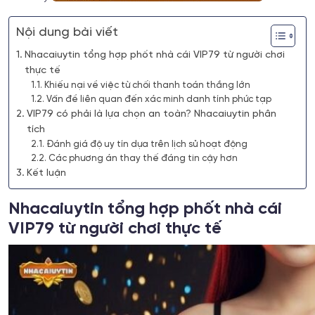
Nội dung bài viết
Nhacaiuytin tổng hợp phốt nhà cái VIP79 từ người chơi
thực tế
Khiếu nại về việc từ chối thanh toán thắng lớn
Vấn đề liên quan đến xác minh danh tính phức tạp
VIP79 có phải là lựa chọn an toàn? Nhacaiuytin phân
tích
Đánh giá độ uy tín dựa trên lịch sử hoạt động
Các phương án thay thế đáng tin cậy hơn
Kết luận
Nhacaiuytin tổng hợp phốt nhà cái
VIP79 từ người chơi thực tế