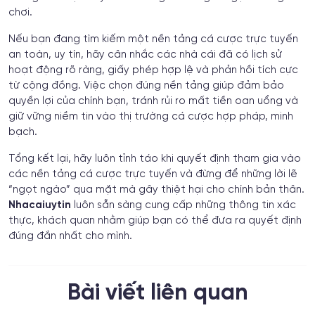
chơi.
Nếu bạn đang tìm kiếm một nền tảng cá cược trực tuyến
an toàn, uy tín, hãy cân nhắc các nhà cái đã có lịch sử
hoạt động rõ ràng, giấy phép hợp lệ và phản hồi tích cực
từ cộng đồng. Việc chọn đúng nền tảng giúp đảm bảo
quyền lợi của chính bạn, tránh rủi ro mất tiền oan uổng và
giữ vững niềm tin vào thị trường cá cược hợp pháp, minh
bạch.
Tổng kết lại, hãy luôn tỉnh táo khi quyết định tham gia vào
các nền tảng cá cược trực tuyến và đừng để những lời lẽ
“ngọt ngào” qua mặt mà gây thiệt hại cho chính bản thân.
Nhacaiuytin
luôn sẵn sàng cung cấp những thông tin xác
thực, khách quan nhằm giúp bạn có thể đưa ra quyết định
đúng đắn nhất cho mình.
Bài viết liên quan