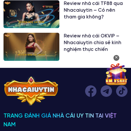
Review nhà cái TF88 qua
Nhacaiuytin – Có nên
tham gia không?
Review nhà cái OKVIP –
Nhacaiuytin chia sẻ kinh
nghiệm thực chiến
✕
TRANG ĐÁNH GIÁ NHÀ CÁI UY TIN TẠI VIỆT
NAM