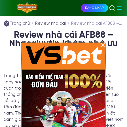
ĐĂNG NHẬP
Trang chủ
»
Review nhà cái
»
Review nhà cái AFB88 –
Nhacaiuytin khám phá ưu
Review nhà cái AFB88 –
điểm vượt trội
Nhacaiuytin khám phá ưu
×
điểm vượt trội
Thursday, 23/04/2026
Trong thế giới cá cược thể thao và casino trực tuyến
ngày nay, việc lựa chọn một
nhà cái uy tín
luôn là điều
quan trọng để đảm bảo an toàn và tăng cơ hội chiến
thắng cho người chơi. Và trong số hàng loạt các tên tuổi
nổi bật,
Review nhà cái AFB88
luôn nhận được sự quan
tâm đặc biệt từ cộng đồng cá cược tại châu Á và Việt
Nam. Tham khảo ý kiến từ các chuyên gia, các bài viết
đánh giá chính thức, cùng trải nghiệm thực tế, bài viết hôm
nay sẽ giúp bạn có cái nhìn toàn diện về nhà cái AFB88