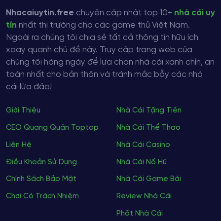
Nhacaiuytin.free
chuyên cập nhật top 10+
nhà cái uy
tín
nhất thị trường cho các game thủ Việt Nam.
Ngoài ra chúng tôi chia sẻ tất cả thông tin hữu ích
xoay quanh chủ đề này. Truy cập trang web của
chúng tôi hàng ngày để lựa chọn nhà cái xanh chín, an
toàn nhất cho bản thân và tránh mắc bẫy các nhà
cái lừa đảo!
Giới Thiệu
Nhà Cái Tặng Tiền
CEO Quang Quân Toptop
Nhà Cái Thể Thao
Liên Hệ
Nhà Cái Casino
Điều Khoản Sử Dụng
Nhà Cái Nổ Hũ
Chính Sách Bảo Mật
Nhà Cái Game Bài
Chơi Có Trách Nhiệm
Review Nhà Cái
Phốt Nhà Cái