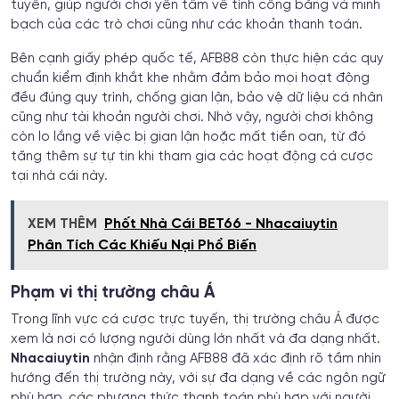
tuyến, giúp người chơi yên tâm về tính công bằng và minh
bạch của các trò chơi cũng như các khoản thanh toán.
Bên cạnh giấy phép quốc tế, AFB88 còn thực hiện các quy
chuẩn kiểm định khắt khe nhằm đảm bảo mọi hoạt động
đều đúng quy trình, chống gian lận, bảo vệ dữ liệu cá nhân
cũng như tài khoản người chơi. Nhờ vậy, người chơi không
còn lo lắng về việc bị gian lận hoặc mất tiền oan, từ đó
tăng thêm sự tự tin khi tham gia các hoạt động cá cược
tại nhà cái này.
XEM THÊM
Phốt Nhà Cái BET66 - Nhacaiuytin
Phân Tích Các Khiếu Nại Phổ Biến
Phạm vi thị trường châu Á
Trong lĩnh vực cá cược trực tuyến, thị trường châu Á được
xem là nơi có lượng người dùng lớn nhất và đa dạng nhất.
Nhacaiuytin
nhận định rằng AFB88 đã xác định rõ tầm nhìn
hướng đến thị trường này, với sự đa dạng về các ngôn ngữ
phù hợp, các phương thức thanh toán phù hợp với người