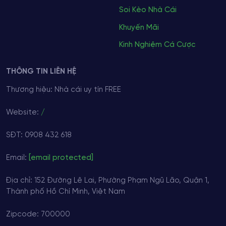
Soi Kèo Nhà Cái
Khuyến Mãi
Kinh Nghiệm Cá Cược
THÔNG TIN LIÊN HỆ
Thương hiệu: Nhà cái uy tín FREE
Website:
/
SĐT:
0908 432 618
Email:
[email protected]
Địa chỉ:
152 Đường Lê Lai, Phường Phạm Ngũ Lão, Quận 1,
Thành phố Hồ Chí Minh, Việt Nam
Zipcode: 700000