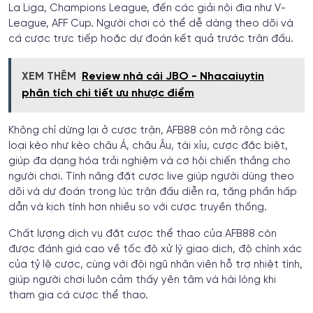
La Liga, Champions League, đến các giải nội địa như V-
League, AFF Cup. Người chơi có thể dễ dàng theo dõi và
cá cược trực tiếp hoặc dự đoán kết quả trước trận đấu.
XEM THÊM
Review nhà cái JBO - Nhacaiuytin
phân tích chi tiết ưu nhược điểm
Không chỉ dừng lại ở cược trận, AFB88 còn mở rộng các
loại kèo như kèo châu Á, châu Âu, tài xỉu, cược đặc biệt,
giúp đa dạng hóa trải nghiệm và cơ hội chiến thắng cho
người chơi. Tính năng đặt cược live giúp người dùng theo
dõi và dự đoán trong lúc trận đấu diễn ra, tăng phần hấp
dẫn và kịch tính hơn nhiều so với cược truyền thống.
Chất lượng dịch vụ đặt cược thể thao của AFB88 còn
được đánh giá cao về tốc độ xử lý giao dịch, độ chính xác
của tỷ lệ cược, cùng với đội ngũ nhân viên hỗ trợ nhiệt tình,
giúp người chơi luôn cảm thấy yên tâm và hài lòng khi
tham gia cá cược thể thao.