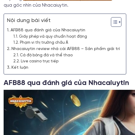
qua góc nhìn của Nhacaiuytin.
Nội dung bài viết
AFB88 qua đánh giá của Nhacaiuytin
Giấy phép và quy chuẩn hoạt động
Phạm vi thị trường châu Á
Nhacaiuytin review nhà cái AFB88 – Sản phẩm giải trí
Cá độ bóng đá và thể thao
Live casino trực tiếp
Kết luận
AFB88 qua đánh giá của Nhacaiuytin