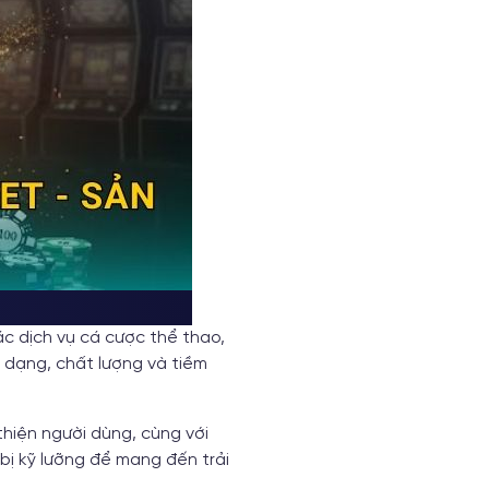
c dịch vụ cá cược thể thao,
a dạng, chất lượng và tiềm
thiện người dùng, cùng với
 bị kỹ lưỡng để mang đến trải