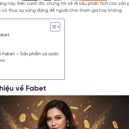
ảng này. Bên cạnh đó, chúng tôi sẽ đi sâu phân tích các sản
 có thực sự xứng đáng để người chơi tham gia hay không.
Fabet
ái Fabet – Sản phẩm cá cược
cao
thiệu về Fabet