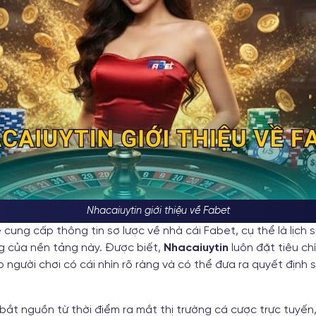
Nhacaiuytin giới thiệu về Fabet
cung cấp thông tin sơ lược về nhà cái Fabet, cụ thể là lịch s
g của nền tảng này. Được biết,
Nhacaiuytin
luôn đặt tiêu ch
p người chơi có cái nhìn rõ ràng và có thể đưa ra quyết định 
 bắt nguồn từ thời điểm ra mắt thị trường cá cược trực tuyến,