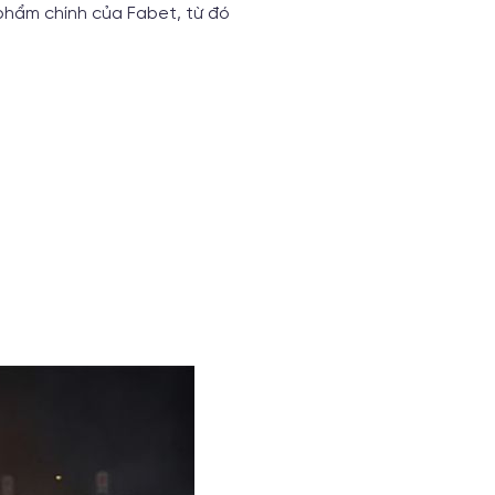
 phẩm chính của Fabet, từ đó