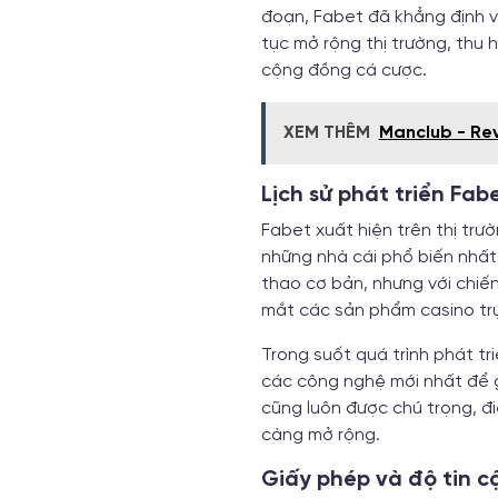
đoạn, Fabet đã khẳng định vị
tục mở rộng thị trường, thu 
cộng đồng cá cược.
XEM THÊM
Manclub - Re
Lịch sử phát triển Fab
Fabet xuất hiện trên thị trư
những nhà cái phổ biến nhất
thao cơ bản, nhưng với chiế
mắt các sản phẩm casino trự
Trong suốt quá trình phát tr
các công nghệ mới nhất để g
cũng luôn được chú trọng, đi
càng mở rộng.
Giấy phép và độ tin c