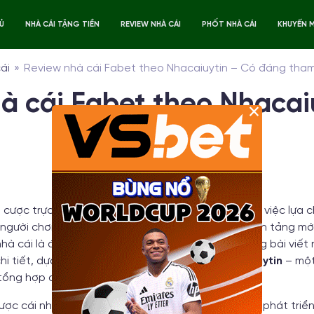
Ủ
NHÀ CÁI TẶNG TIỀN
REVIEW NHÀ CÁI
PHỐT NHÀ CÁI
KHUYẾN M
ái
»
Review nhà cái Fabet theo Nhacaiuytin – Có đáng tham
à cái Fabet theo Nhacai
×
đáng tham gia?
Thursday, 23/04/2026
cược trực tuyến phát triển mạnh mẽ như hiện nay, việc lựa
ười chơi. Đặc biệt, với sự xuất hiện của nhiều nền tảng mới
hà cái là điều không thể bỏ qua. Chính vì thế, trong bài viết
hi tiết, dựa trên các tiêu chí đánh giá của
Nhacaiuytin
– một
 tổng hợp đánh giá nhà cái.
ợc cái nhìn tổng quan về nhà cái Fabet, quá trình phát triể