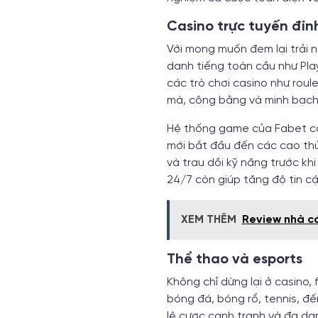
Casino trực tuyến đỉn
Với mong muốn đem lại trải 
danh tiếng toàn cầu như Pla
các trò chơi casino như roul
mà, công bằng và minh bạch
Hệ thống game của Fabet có 
mới bắt đầu đến các cao thủ
và trau dồi kỹ năng trước khi
24/7 còn giúp tăng độ tin c
XEM THÊM
Review nhà cá
Thể thao và esports
Không chỉ dừng lại ở casino,
bóng đá, bóng rổ, tennis, đế
lệ cược cạnh tranh và đa dạ