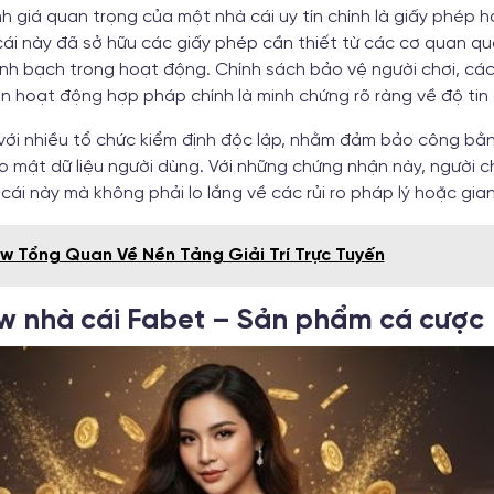
nh giá quan trọng của một nhà cái uy tín chính là giấy phép
cái này đã sở hữu các giấy phép cần thiết từ các cơ quan q
inh bạch trong hoạt động. Chính sách bảo vệ người chơi, cá
n hoạt động hợp pháp chính là minh chứng rõ ràng về độ tin 
ới nhiều tổ chức kiểm định độc lập, nhằm đảm bảo công bằng 
o mật dữ liệu người dùng. Với những chứng nhận này, người 
cái này mà không phải lo lắng về các rủi ro pháp lý hoặc gian
w Tổng Quan Về Nền Tảng Giải Trí Trực Tuyến
ew nhà cái Fabet – Sản phẩm cá cược