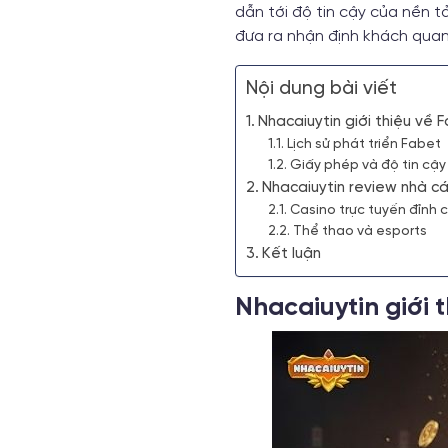
dẫn tới độ tin cậy của nền t
đưa ra nhận định khách quan
Nội dung bài viết
Nhacaiuytin giới thiệu về 
Lịch sử phát triển Fabet
Giấy phép và độ tin cậy
Nhacaiuytin review nhà c
Casino trực tuyến đỉnh 
Thể thao và esports
Kết luận
Nhacaiuytin giới 