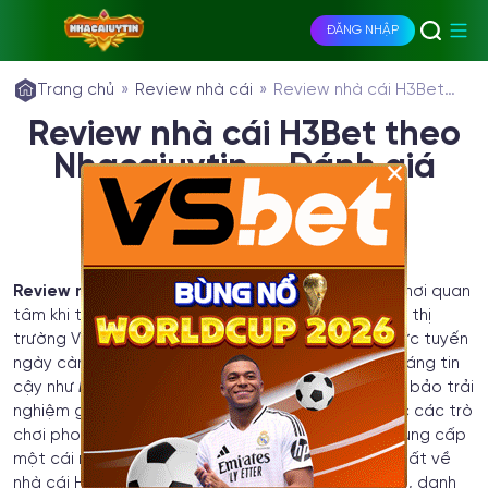
ĐĂNG NHẬP
Trang chủ
»
Review nhà cái
»
Review nhà cái H3Bet
theo Nhacaiuytin – Đánh
Review nhà cái H3Bet theo
giá trung thực 2025
Nhacaiuytin – Đánh giá
×
trung thực 2025
Thursday, 23/04/2026
Review nhà cái H3Bet
là Chủ đề mà nhiều người chơi quan
tâm khi tìm hiểu về các nhà cái cá cược uy tín trên thị
trường Việt Nam. Trong bối cảnh ngành cờ bạc trực tuyến
ngày càng phát triển, việc lựa chọn một nhà cái đáng tin
cậy như
H3Bet
trở thành yếu tố then chốt để đảm bảo trải
nghiệm giải trí an toàn, công bằng và thưởng thức các trò
chơi phong phú. Trong bài viết này, chúng tôi sẽ cung cấp
một cái nhìn tổng thể, chân thực và khách quan nhất về
nhà cái H3Bet, dựa trên các tiêu chí về công nghệ, danh