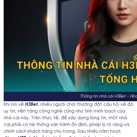
Thông tin nhà cái H3Bet – Nh
Khi nói về
H3Bet
, nhiều người chơi thường đặt câu hỏi về độ
uy tín, nền tảng công nghệ cũng như tính minh bạch của
nhà cái này. Trên thực tế, để xây dựng lòng tin, một nhà
cái phải có hệ thống vận hành ổn định, pháp lý rõ ràng và
chính sách khách hàng chú trọng. Sau nhiều năm hoạt