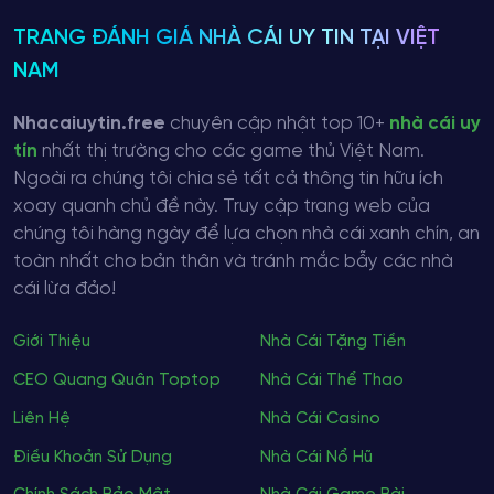
TRANG ĐÁNH GIÁ NHÀ CÁI UY TIN TẠI VIỆT
NAM
Nhacaiuytin.free
chuyên cập nhật top 10+
nhà cái uy
tín
nhất thị trường cho các game thủ Việt Nam.
Ngoài ra chúng tôi chia sẻ tất cả thông tin hữu ích
xoay quanh chủ đề này. Truy cập trang web của
chúng tôi hàng ngày để lựa chọn nhà cái xanh chín, an
toàn nhất cho bản thân và tránh mắc bẫy các nhà
cái lừa đảo!
Giới Thiệu
Nhà Cái Tặng Tiền
CEO Quang Quân Toptop
Nhà Cái Thể Thao
Liên Hệ
Nhà Cái Casino
Điều Khoản Sử Dụng
Nhà Cái Nổ Hũ