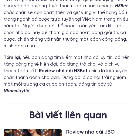
chơi và các phương thức thanh toán nhanh chóng,
H3Bet
chắc chắn sẽ còn phát triển và giữ vững vị thế hàng đầu
trong ngành cá cược trực tuyến tại Việt Nam trong nhiều
năm tới. Người dùng có thể hoàn toàn yên tâm khi lựa
chọn nhà cái này để tham gia các hoạt động giải trí, cá
cược, chiến thắng và nhận thưởng một cách công bằng,
minh bạch nhất.
Tóm lại
, nếu bạn đang tìm kiếm một nhà cái uy tín, có nền
tảng công nghệ hiện đại, đa dạng trò chơi và dịch vụ
thanh toán tốt,
Review nhà cái H3Bet
chính là lời khuyên
chân thành dành cho bạn. Đừng bỏ lỡ cơ hội trải nghiệm
một môi trường cá cược an toàn, đáng tin cậy từ
Nhacaiuytin
.
Bài viết liên quan
Review nhà cái JBO –