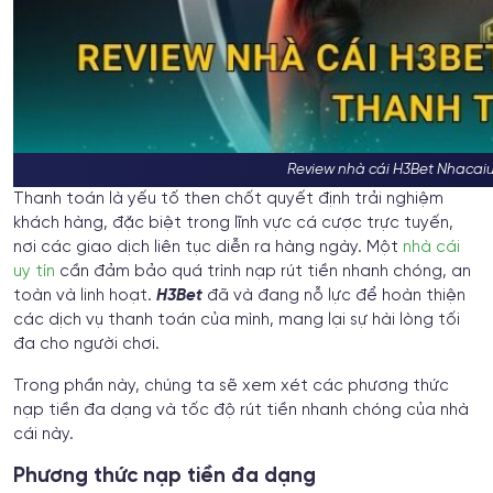
Review nhà cái H3Bet Nhacaiu
Thanh toán là yếu tố then chốt quyết định trải nghiệm
khách hàng, đặc biệt trong lĩnh vực cá cược trực tuyến,
nơi các giao dịch liên tục diễn ra hàng ngày. Một
nhà cái
uy tín
cần đảm bảo quá trình nạp rút tiền nhanh chóng, an
toàn và linh hoạt.
H3Bet
đã và đang nỗ lực để hoàn thiện
các dịch vụ thanh toán của mình, mang lại sự hài lòng tối
đa cho người chơi.
Trong phần này, chúng ta sẽ xem xét các phương thức
nạp tiền đa dạng và tốc độ rút tiền nhanh chóng của nhà
cái này.
Phương thức nạp tiền đa dạng