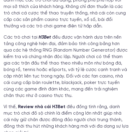
danh mục các trò chơi đa dạng, phong phú phù hợp với
mọi sở thích của khách hàng. Không chỉ đơn thuần là các
trò chơi cá cược thể thao truyền thống, nhà cái còn cung
cấp các sản phẩm casino trực tuyến, xổ số, bài đổi
thưởng và các trò chơi game điện tử hấp dẫn.
Các trò chơi tại
H3Bet
đều được vận hành dựa trên nền
tảng công nghệ hiện đại, đảm bảo tính công bằng hơn
qua các hệ thống RNG (Random Number Generator) được
kiểm tra và chứng nhận độc lập. Người chơi có thể tham
gia các trận đấu thể thao theo nhiều môn như bóng đá,
bóng rổ, tennis hoặc eSports, với tỷ lệ cược cạnh tranh và
cập nhật liên tục trong ngày. Đối với các fan casino, nhà
cái cung cấp bàn roulette, blackjack, poker trực tuyến
cùng các game đình đám khác, mang đến trải nghiệm
chân thực như ở casino thực thụ.
Vì thế,
Review nhà cái H3Bet
đều đồng tình rằng, danh
mục trò chơi đồ sộ chính là điểm cộng lớn nhất giúp nhà
cái này giữ chân được đông đảo người chơi trung thành,
đồng thời thu hút những khách hàng mới với đa dạng sự lựa