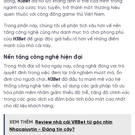
động,
H3Bet
đã nỗ lực khẳng định vị thế của mình trong
ngành cá cược trực tuyến, trở thành một thương hiệu
quen thuộc với cộng đồng game thủ Việt Nam.
Trong phần này, chúng tôi sẽ phân tích sâu hơn về nền
tảng công nghệ cũng như danh mục trò chơi phong phú
của
H3Bet
để giúp độc giả hiểu rõ hơn về những điểm
mạnh của nhà cái này.
Nền tảng công nghệ hiện đại
Trong thời đại số hóa ngày nay, công nghệ đóng vai trò
quyết định trong việc đem lại trải nghiệm mượt mà, ổn
định cho người chơi.
H3Bet
đã đầu tư mạnh mẽ vào hệ
thống công nghệ tiên tiến, sử dụng các giải pháp tối ưu
hóa phần mềm nhằm giảm thiểu độ trễ, tăng độ chính xác
trong các giao dịch và đảm bảo tính bảo mật cao nhất
cho dữ liệu khách hàng.
XEM THÊM
Review nhà cái V8Bet từ góc nhìn
Nhacaiuytin - Đáng tin cậy?