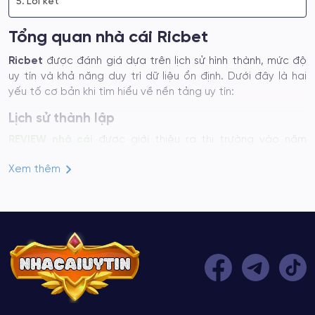
Lời kết
Tổng quan nhà cái Ricbet
Ricbet
được đánh giá dựa trên lịch sử hình thành, mức độ
uy tín và khả năng duy trì dữ liệu ổn định. Dưới đây là hai
yếu tố cơ bản khi tìm hiểu về nền tảng uy tín:
Lịch sử thành lập
REVIEW nhà cái
được giới thiệu ra thị trường vào năm
2020, trong bối cảnh nhu cầu giải trí trực tuyến tăng mạnh
Xem thêm
tại khu vực châu Á. Nền tảng được vận hành theo mô hình
công nghệ đa lớp, giúp kiểm soát dữ liệu tốt và giảm lỗi
hiển thị. Hệ thống máy chủ chính đặt tại Singapore, cho
phép tốc độ phản hồi ổn định hơn trong các khung giờ cao
điểm.