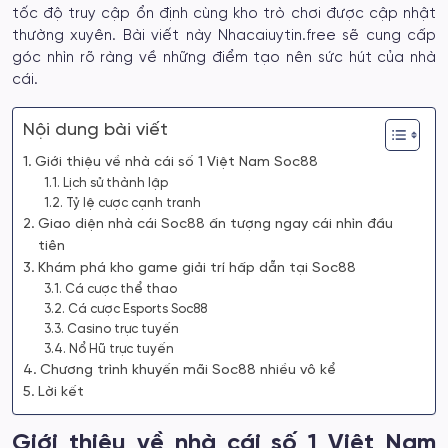
tốc độ truy cập ổn định cùng kho trò chơi được cập nhật
thường xuyên. Bài viết này Nhacaiuytin.free sẽ cung cấp
góc nhìn rõ ràng về những điểm tạo nên sức hút của nhà
cái.
Nội dung bài viết
Giới thiệu về nhà cái số 1 Việt Nam Soc88
Lịch sử thành lập
Tỷ lệ cược cạnh tranh
Giao diện nhà cái Soc88 ấn tượng ngay cái nhìn đầu
tiên
Khám phá kho game giải trí hấp dẫn tại Soc88
Cá cược thể thao
Cá cược Esports Soc88
Casino trực tuyến
Nổ Hũ trực tuyến
Chương trình khuyến mãi Soc88 nhiều vô kể
Lời kết
Giới thiệu về nhà cái số 1 Việt Nam