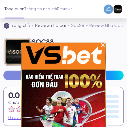
ĐĂNG NHẬP
Tổng quan
Thông tin nhà cái
Reviews
Trang chủ
»
Review nhà cái
»
Soc88 – Review Nhà Cái
Giải Trí Trực Tuyến #1
Châu Á
SOC88
×
0.0
(
0 reviews
)
GỬI REVIEW
CHƠI NGAY
0.0
5 sao
4 sao
Chưa đánh giá
3 sao
2 sao
1 sao
0 reviews