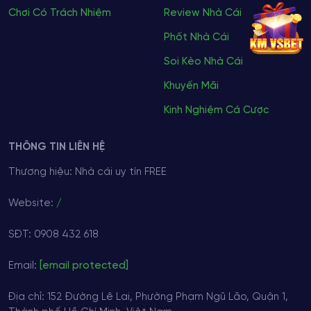
dung
Chơi Có Trách Nhiệm
Review Nhà Cái
XEM THÊM
Review nhà cái V8Bet từ góc nhìn
Phốt Nhà Cái
Nhacaiuytin - Đáng tin cậy?
Soi Kèo Nhà Cái
Khuyến Mãi
Tỷ lệ cược cạnh tranh
Kinh Nghiệm Cá Cược
Nền tảng được đánh giá có tốc độ cập nhật dữ liệu nhanh
cũng như hiển thị thông số rõ ràng. Hệ thống cung cấp
bảng tỷ lệ tương đối ổn định, hạn chế sai lệch khi theo dõi
THÔNG TIN LIÊN HỆ
thông tin. Việc cập nhật theo thời gian thực giúp người
Thương hiệu: Nhà cái uy tín FREE
dùng tiện quan sát trong nhiều nội dung giải trí khác nhau.
Giao diện nhà cái Soc88 ấn tượng
Website:
/
ngay cái nhìn đầu tiên
SĐT:
0908 432 618
Giao diện nhà cái thiết kế theo phong cách hiện đại với
tông màu đậm, tạo cảm giác mạnh mẽ khi truy cập. Cách
Email:
[email protected]
bố trí danh mục theo dạng module giúp việc tìm kiếm trở
nên đơn giản và trực quan. Tốc độ tải trang ổn định trên
Địa chỉ:
152 Đường Lê Lai, Phường Phạm Ngũ Lão, Quận 1,
nhiều thiết bị là điểm đáng ghi nhận trong trải nghiệm sử